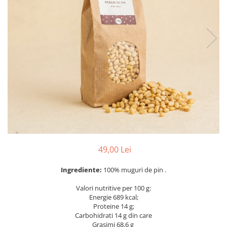
PASTE
CREME ȘI PASTE TARTINABILE
CONDIMENTE
CEAIURI GRECEȘTI
CIOCOLATĂ ȘI CACAO
HEALTHY SNACKS
SUPERALIMENTE
LACTATE
BACANIE
PRODUSE ECO / ORGANICE
PRODUSE ROMÂNEȘTI
49,00 Lei
COSMETICE
Ingrediente:
100% muguri de pin .
REMEDII NATURISTE
TOATE PRODUSELE
Valori nutritive per 100 g:
Energie 689 kcal;
Proteine 14 g;
Carbohidrati 14 g din care
Grasimi 68.6 g