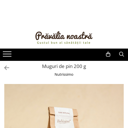
PRODUSE
NOUTĂȚI
ALIMENTE
ULEIURI ȘI UNTURI
MĂSLINE
NUCI ȘI SEMINȚE
Muguri de pin 200 g
FRUCTE DESHIDRATATE
Nutrissimo
ÎNDULCITORI NATURALI / MIERE
FRUCTE LA CONSERVĂ
OȚETURI ȘI SOSURI
SOSURI
FĂINĂ FĂRĂ GLUTEN
BĂUTURI / LAPTE VEGETAL
OREZ ȘI CEREALE