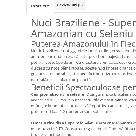
Review-uri
(0)
Descriere
Nuci Braziliene - Supe
Amazonian cu Seleniu
Puterea Amazonului în Fie
Nucile braziliene sunt gigantele lumii nucilor, provenind di
amazoniene unde cresc sălbatic pe arbori majestați care po
pot trăi peste 500 de ani. Cu o textură cremoasă, ușor croc
dulceag cu note pământoase, aceste nuci impresionante o
gustativă memorabilă, ci și beneficii nutritive extraordinar
naturală de seleniu de pe planetă.
Beneficii Spectaculoase pe
Campion absolut la seleniu
: O singură nucă braziliană c
acoperind 100-175% din necesarul zilnic! Acest mineral esenț
întărește imunitatea, protejează împotriva cancerului și ar
puternice. Doar 1-2 nuci pe zi sunt suficiente!
Funcție tiroidiană optimă
: Seleniul este crucial pentru 
în forma activă T3. Consumul regulat poate îmbunătăți sem
tiroide și metabolismul.