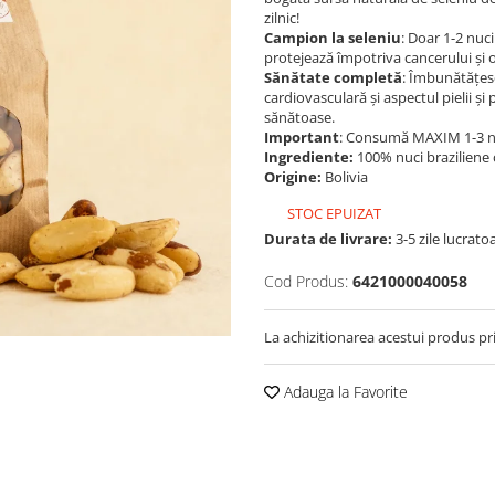
zilnic!
Campion la seleniu
: Doar 1-2 nuci
protejează împotriva cancerului și 
Sănătate completă
: Îmbunătățesc 
cardiovasculară și aspectul pielii și
sănătoase.
Important
: Consumă MAXIM 1-3 nuc
Ingrediente:
100% nuci braziliene 
Origine:
Bolivia
STOC EPUIZAT
Durata de livrare:
3-5 zile lucrato
Cod Produs:
6421000040058
La achizitionarea acestui produs pr
Adauga la Favorite