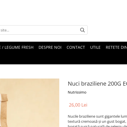
 / LEGUME FRESH
DESPRE NOI
CONTACT
UTILE
RETETE DI
Nuci braziliene 200G 
Nutrissimo
26,00 Lei
Nucile braziliene sunt gigantele lu
textură cremoasă și un gust bogat,
bogată sursă naturală de seleniu d