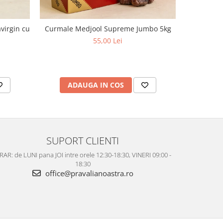
virgin cu
Curmale Medjool Supreme Jumbo 5kg
Ulei d
aciditate,
55,00 Lei
ADAUGA IN COS
AD
SUPORT CLIENTI
AR: de LUNI pana JOI intre orele 12:30-18:30, VINERI 09:00 -
18:30
office@pravalianoastra.ro