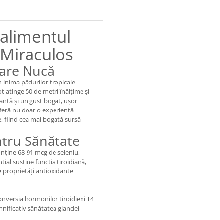
ralimentul
 Miraculos
care Nucă
n inima pădurilor tropicale
t atinge 50 de metri înălțime și
antă și un gust bogat, ușor
feră nu doar o experiență
e, fiind cea mai bogată sursă
ntru Sănătate
onține 68-91 mcg de seleniu,
ial susține funcția tiroidiană,
e proprietăți antioxidante
conversia hormonilor tiroidieni T4
nificativ sănătatea glandei