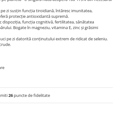
 pe zi susțin funcția tiroidiană, întăresc imunitatea,
oferă protecție antioxidantă supremă.
dispoziția, funcția cognitivă, fertilitatea, sănătatea
 părului. Bogate în magneziu, vitamina E, zinc și grăsimi
i pe zi datorită conținutului extrem de ridicat de seleniu.
crude.
are
imiti
26
puncte de fidelitate