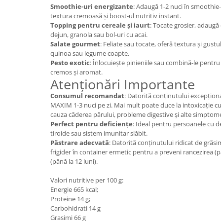
Smoothie-uri energizante
: Adaugă 1-2 nuci în smoothie-
textura cremoasă și boost-ul nutritiv instant.
Topping pentru cereale și iaurt
: Tocate grosier, adaugă 
dejun, granola sau bol-uri cu acai.
Salate gourmet
: Feliate sau tocate, oferă textura și gustu
quinoa sau legume coapte.
Pesto exotic
: Înlocuiește pinieniile sau combină-le pent
cremos și aromat.
Atenționări Importante
Consumul recomandat
: Datorită conținutului excepțion
MAXIM 1-3 nuci pe zi. Mai mult poate duce la intoxicație cu
cauza căderea părului, probleme digestive și alte simptom
Perfect pentru deficiențe
: Ideal pentru persoanele cu d
tiroide sau sistem imunitar slăbit.
Păstrare adecvată
: Datorită conținutului ridicat de grăs
frigider în container ermetic pentru a preveni rancezirea (p
(până la 12 luni).
Valori nutritive per 100 g:
Energie 665 kcal;
Proteine 14 g;
Carbohidrati 14 g
Grasimi 66 g