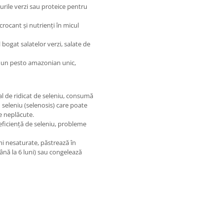
urile verzi sau proteice pentru
crocant și nutrienți în micul
l bogat salatelor verzi, salate de
ru un pesto amazonian unic,
al de ridicat de seleniu, consumă
 seleniu (selenosis) care poate
e neplăcute.
eficiență de seleniu, probleme
imi nesaturate, păstrează în
ână la 6 luni) sau congelează