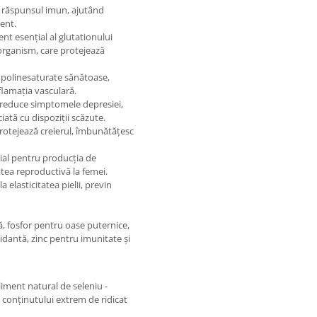
că răspunsul imun, ajutând
ient.
nt esențial al glutationului
 organism, care protejează
 polinesaturate sănătoase,
flamația vasculară.
te reduce simptomele depresiei,
ciată cu dispoziții scăzute.
 protejează creierul, îmbunătățesc
țial pentru producția de
atea reproductivă la femei.
a elasticitatea pielii, previn
, fosfor pentru oase puternice,
idantă, zinc pentru imunitate și
liment natural de seleniu -
 conținutului extrem de ridicat