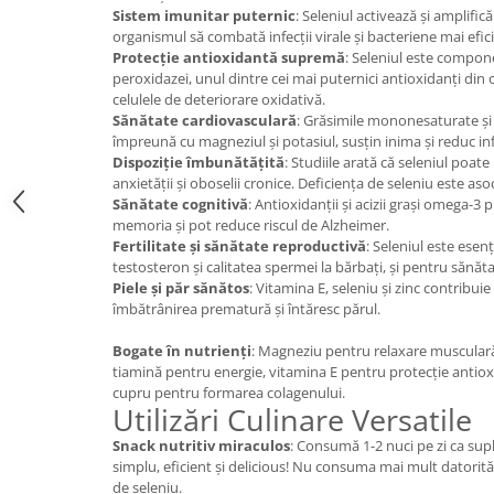
Sistem imunitar puternic
: Seleniul activează și amplifi
organismul să combată infecții virale și bacteriene mai efic
Protecție antioxidantă supremă
: Seleniul este compone
peroxidazei, unul dintre cei mai puternici antioxidanți din
celulele de deteriorare oxidativă.
Sănătate cardiovasculară
: Grăsimile mononesaturate și
împreună cu magneziul și potasiul, susțin inima și reduc in
Dispoziție îmbunătățită
: Studiile arată că seleniul poa
anxietății și oboselii cronice. Deficiența de seleniu este aso
Sănătate cognitivă
: Antioxidanții și acizii grași omega-3
memoria și pot reduce riscul de Alzheimer.
Fertilitate și sănătate reproductivă
: Seleniul este esen
testosteron și calitatea spermei la bărbați, și pentru sănăt
Piele și păr sănătos
: Vitamina E, seleniu și zinc contribuie l
îmbătrânirea prematură și întăresc părul.
Bogate în nutrienți
: Magneziu pentru relaxare musculară
tiamină pentru energie, vitamina E pentru protecție antiox
cupru pentru formarea colagenului.
Utilizări Culinare Versatile
Snack nutritiv miraculos
: Consumă 1-2 nuci pe zi ca sup
simplu, eficient și delicious! Nu consuma mai mult datorită
de seleniu.