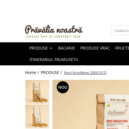
PRODUSE
NOUTĂȚI
ALIMENTE
PRODUSE
BACANIE
PRODUSE VRAC
FRUCTE
ULEIURI ȘI UNTURI
MĂSLINE
ITINERARIUL FRUMUSETII
NUCI ȘI SEMINȚE
FRUCTE DESHIDRATATE
Home /
PRODUSE /
Nuci braziliene 200G ECO
ÎNDULCITORI NATURALI / MIERE
FRUCTE LA CONSERVĂ
NOU
OȚETURI ȘI SOSURI
SOSURI
FĂINĂ FĂRĂ GLUTEN
BĂUTURI / LAPTE VEGETAL
OREZ ȘI CEREALE