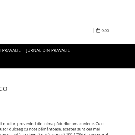
0,00
N PRAVALIE
JURNAL DIN PRAVALIE
ECO
mii nucilor, provenind din inima pădurilor amazoniene. Cu o
 ușor dulceag cu note pământoase, acestea sunt cea mai
e pe planetă - o singură nucă acoperă 100-175% din necesarul