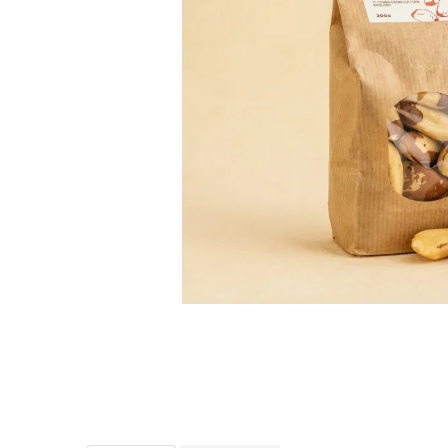
PASTE
CREME ȘI PASTE TARTINABILE
CONDIMENTE
CEAIURI GRECEȘTI
CIOCOLATĂ ȘI CACAO
HEALTHY SNACKS
SUPERALIMENTE
LACTATE
BACANIE
PRODUSE ECO / ORGANICE
PRODUSE ROMÂNEȘTI
COSMETICE
REMEDII NATURISTE
TOATE PRODUSELE