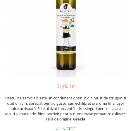
PASTE
CREME ȘI PASTE TARTINABILE
CONDIMENTE
CEAIURI GRECEȘTI
CIOCOLATĂ ȘI CACAO
HEALTHY SNACKS
SUPERALIMENTE
LACTATE
BACANIE
PRODUSE ECO / ORGANICE
PRODUSE ROMÂNEȘTI
31,00 Lei
COSMETICE
Oțetul balsamic alb este un condiment obținut din must de struguri și
REMEDII NATURISTE
oțet din vin, apreciat pentru gustul său echilibrat și aroma fină, ușor
TOATE PRODUSELE
dulce-acrișoară. Este utilizat frecvent în dressinguri pentru salate,
sosuri și marinade, fiind potrivit pentru numeroase preparate culinare.
Țară de origine:
Grecia
IN STOC