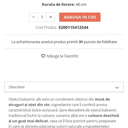
Durata de livrare:
48 ore
ADAUGA IN COS
Cod Produs:
5200115412544
La achizitionarea acestui produs primiti
31
puncte de fidelitate
Adauga la Favorite
Descriere
Oțetul balsamic alb este un condiment obținut din
must de
struguri și oțet din vin
, ingrediente care îi conferă aroma
caracteristică dulce-acrișoară. Spre deosebire de oțetul balsamic
tradițional închis la culoare, varianta albă are o
culoare deschisă
și un gust mai delicat
, ceea ce îl face potrivit pentru preparate
în care se dorește păstrarea culorii naturale a ingredientelor.