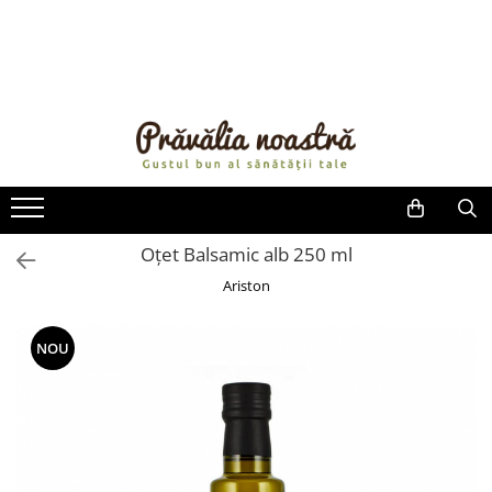
PRODUSE
NOUTĂȚI
ALIMENTE
ULEIURI ȘI UNTURI
MĂSLINE
NUCI ȘI SEMINȚE
Oțet Balsamic alb 250 ml
FRUCTE DESHIDRATATE
Ariston
ÎNDULCITORI NATURALI / MIERE
FRUCTE LA CONSERVĂ
NOU
OȚETURI ȘI SOSURI
SOSURI
FĂINĂ FĂRĂ GLUTEN
BĂUTURI / LAPTE VEGETAL
OREZ ȘI CEREALE