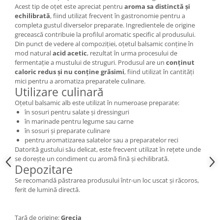
Acest tip de oțet este apreciat pentru
aroma sa distinctă și
echilibrată
, fiind utilizat frecvent în gastronomie pentru a
completa gustul diverselor preparate. Ingredientele de origine
grecească contribuie la profilul aromatic specific al produsului.
Din punct de vedere al compoziției, oțetul balsamic conține în
mod natural
acid acetic
, rezultat în urma procesului de
fermentație a mustului de struguri. Produsul are un
conținut
caloric redus și nu conține grăsimi
, fiind utilizat în cantități
mici pentru a aromatiza preparatele culinare.
Utilizare culinară
Oțetul balsamic alb este utilizat în numeroase preparate:
în sosuri pentru salate și dressinguri
în marinade pentru legume sau carne
în sosuri și preparate culinare
pentru aromatizarea salatelor sau a preparatelor reci
Datorită gustului său delicat, este frecvent utilizat în rețete unde
se dorește un condiment cu aromă fină și echilibrată.
Depozitare
Se recomandă păstrarea produsului într-un loc uscat și răcoros,
ferit de lumină directă.
Țară de origine:
Grecia