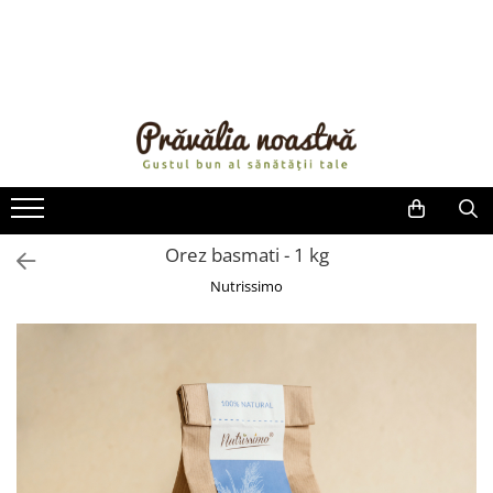
PRODUSE
NOUTĂȚI
ALIMENTE
ULEIURI ȘI UNTURI
MĂSLINE
NUCI ȘI SEMINȚE
Orez basmati - 1 kg
FRUCTE DESHIDRATATE
Nutrissimo
ÎNDULCITORI NATURALI / MIERE
FRUCTE LA CONSERVĂ
OȚETURI ȘI SOSURI
SOSURI
FĂINĂ FĂRĂ GLUTEN
BĂUTURI / LAPTE VEGETAL
OREZ ȘI CEREALE