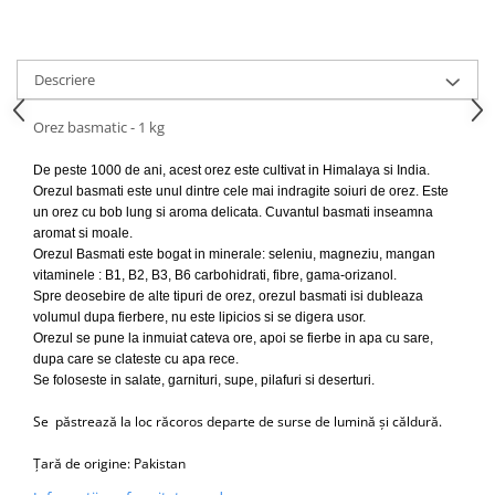
Descriere
Orez basmatic - 1 kg
De peste 1000 de ani, acest orez este cultivat in Himalaya si India.
Orezul basmati este unul dintre cele mai indragite soiuri de orez. Este
un orez cu bob lung si aroma delicata. Cuvantul basmati inseamna
aromat si moale.
Orezul Basmati este bogat in minerale: seleniu, magneziu, mangan
vitaminele : B1, B2, B3, B6 carbohidrati, fibre, gama-orizanol.
Spre deosebire de alte tipuri de orez, orezul basmati isi dubleaza
volumul dupa fierbere, nu este lipicios si se digera usor.
Orezul se pune la inmuiat cateva ore, apoi se fierbe in apa cu sare,
dupa care se clateste cu apa rece.
Se foloseste in salate, garnituri, supe, pilafuri si deserturi.
Se păstrează
la loc ră
coros
departe de surse de lumină
ș
i că
ldură
.
​Țară de origine: Pakistan