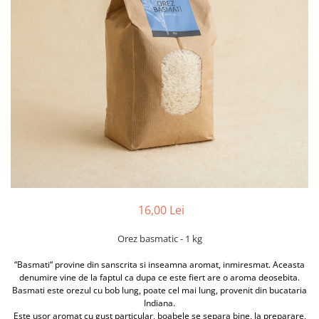
PASTE
CREME ȘI PASTE TARTINABILE
CONDIMENTE
CEAIURI GRECEȘTI
CIOCOLATĂ ȘI CACAO
HEALTHY SNACKS
SUPERALIMENTE
LACTATE
BACANIE
PRODUSE ECO / ORGANICE
PRODUSE ROMÂNEȘTI
16,00 Lei
COSMETICE
Orez basmatic - 1 kg
REMEDII NATURISTE
TOATE PRODUSELE
“Basmati“ provine din sanscrita si inseamna aromat, inmiresmat. Aceasta
denumire vine de la faptul ca dupa ce este fiert are o aroma deosebita.
Basmati este orezul cu bob lung, poate cel mai lung, provenit din bucataria
Indiana.
Este usor aromat cu gust particular, boabele se separa bine, la preparare,