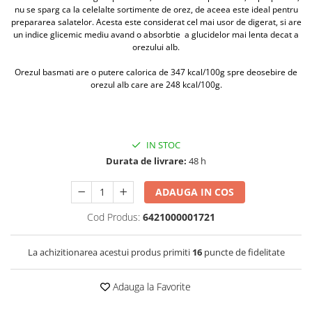
nu se sparg ca la celelalte sortimente de orez, de aceea este ideal pentru
prepararea salatelor. Acesta este considerat cel mai usor de digerat, si are
un indice glicemic mediu avand o absorbtie a glucidelor mai lenta decat a
orezului alb.
Orezul basmati are o putere calorica de 347 kcal/100g spre deosebire de
orezul alb care are 248 kcal/100g.
IN STOC
Durata de livrare:
48 h
ADAUGA IN COS
Cod Produs:
6421000001721
La achizitionarea acestui produs primiti
16
puncte de fidelitate
Adauga la Favorite