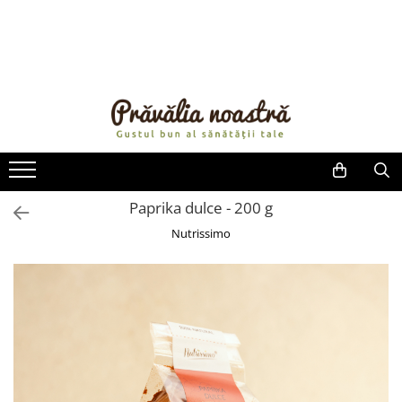
PRODUSE
NOUTĂȚI
ALIMENTE
ULEIURI ȘI UNTURI
MĂSLINE
NUCI ȘI SEMINȚE
Paprika dulce - 200 g
FRUCTE DESHIDRATATE
Nutrissimo
ÎNDULCITORI NATURALI / MIERE
FRUCTE LA CONSERVĂ
OȚETURI ȘI SOSURI
SOSURI
FĂINĂ FĂRĂ GLUTEN
BĂUTURI / LAPTE VEGETAL
OREZ ȘI CEREALE