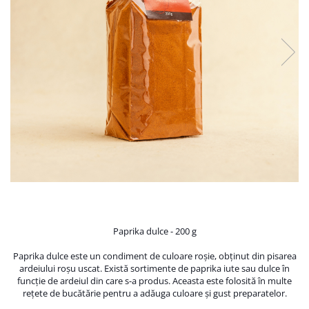
PASTE
CREME ȘI PASTE TARTINABILE
CONDIMENTE
CEAIURI GRECEȘTI
CIOCOLATĂ ȘI CACAO
HEALTHY SNACKS
SUPERALIMENTE
LACTATE
BACANIE
PRODUSE ECO / ORGANICE
PRODUSE ROMÂNEȘTI
COSMETICE
Paprika dulce - 200 g
REMEDII NATURISTE
TOATE PRODUSELE
Paprika dulce este un condiment de culoare roș
ie, obț
inut din pisarea
ardeiului roș
u uscat. Există
sortimente de paprika iute
sau dulce î
n
funcți
e de ardeiul din care s-a produs. Aceasta este folosită
î
n multe
reț
ete de bucă
tă
rie pentru a adă
uga culoare ș
i gust preparatelor.