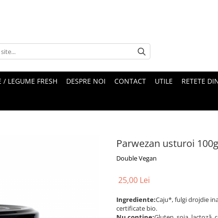
 / LEGUME FRESH
DESPRE NOI
CONTACT
UTILE
RETETE DI
Parwezan usturoi 100
Double Vegan
25,00 Lei
Ingrediente:
Caju*, fulgi drojdie in
certificate bio.
Nu conține:
Gluten, soia, lactoză, 