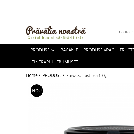
PRODUSE
NOUTĂȚI
ALIMENTE
PRODUSE
BACANIE
PRODUSE VRAC
FRUCTE
ULEIURI ȘI UNTURI
MĂSLINE
ITINERARIUL FRUMUSETII
NUCI ȘI SEMINȚE
FRUCTE DESHIDRATATE
Home /
PRODUSE /
Parwezan usturoi 100g
ÎNDULCITORI NATURALI / MIERE
FRUCTE LA CONSERVĂ
NOU
OȚETURI ȘI SOSURI
SOSURI
FĂINĂ FĂRĂ GLUTEN
BĂUTURI / LAPTE VEGETAL
OREZ ȘI CEREALE