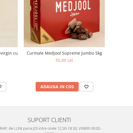
virgin cu
Curmale Medjool Supreme Jumbo 5kg
Ulei d
aciditate,
55,00 Lei
ADAUGA IN COS
AD
SUPORT CLIENTI
AR: de LUNI pana JOI intre orele 12:30-18:30, VINERI 09:00 -