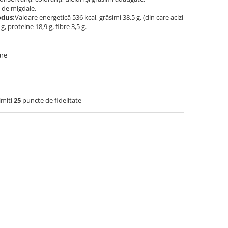
 de migdale.
odus:
Valoare energetică 536 kcal, grăsimi 38,5 g, (din care acizi
g, proteine 18,9 g, fibre 3,5 g.
are
imiti
25
puncte de fidelitate