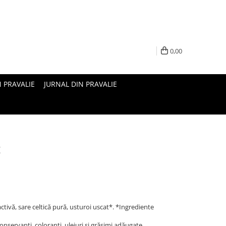
0,00
N PRAVALIE
JURNAL DIN PRAVALIE
g
activă, sare celtică pură, usturoi uscat*. *Ingrediente
conservanți, coloranți, uleiuri și grăsimi adăugate.