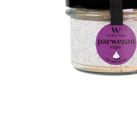
PASTE
CREME ȘI PASTE TARTINABILE
CONDIMENTE
CEAIURI GRECEȘTI
CIOCOLATĂ ȘI CACAO
HEALTHY SNACKS
SUPERALIMENTE
LACTATE
BACANIE
PRODUSE ECO / ORGANICE
PRODUSE ROMÂNEȘTI
COSMETICE
REMEDII NATURISTE
TOATE PRODUSELE