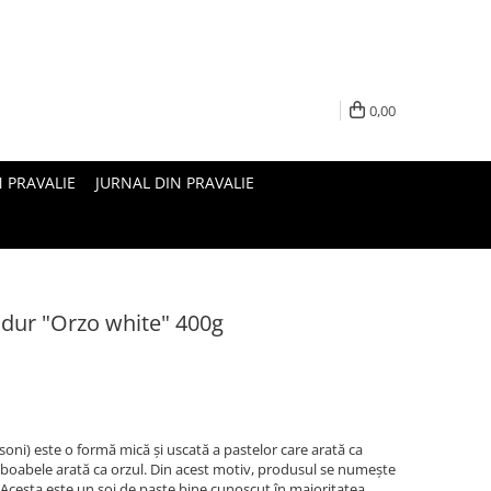
0,00
N PRAVALIE
JURNAL DIN PRAVALIE
u dur "Orzo white" 400g
oni) este o formă mică și uscată a pastelor care arată ca
r, boabele arată ca orzul. Din acest motiv, produsul se numește
. Acesta este un soi de paste bine cunoscut în majoritatea