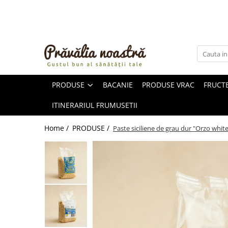
PRODUSE
NOUTĂȚI
ALIMENTE
PRODUSE
BACANIE
PRODUSE VRAC
FRUCTE
ULEIURI ȘI UNTURI
MĂSLINE
ITINERARIUL FRUMUSETII
NUCI ȘI SEMINȚE
FRUCTE DESHIDRATATE
Home /
PRODUSE /
Paste siciliene de grau dur "Orzo whit
ÎNDULCITORI NATURALI / MIERE
FRUCTE LA CONSERVĂ
OȚETURI ȘI SOSURI
SOSURI
FĂINĂ FĂRĂ GLUTEN
BĂUTURI / LAPTE VEGETAL
OREZ ȘI CEREALE