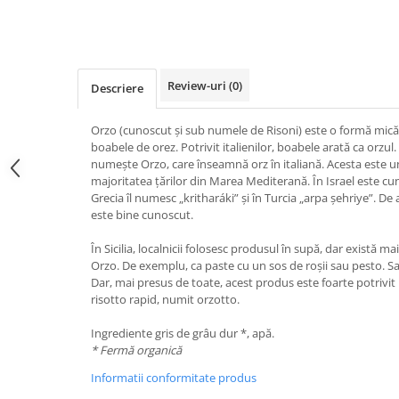
Review-uri
(0)
Descriere
Orzo (cunoscut și sub numele de Risoni) este o formă mică 
boabele de orez. Potrivit italienilor, boabele arată ca orzul
numește Orzo, care înseamnă orz în italiană. Acesta este u
majoritatea țărilor din Marea Mediterană. În Israel este c
Grecia îl numesc „kritharáki” și în Turcia „arpa șehriye”. D
este bine cunoscut.
În Sicilia, localnicii folosesc produsul în supă, dar există m
Orzo. De exemplu, ca paste cu un sos de roșii sau pesto. Sa
Dar, mai presus de toate, acest produs este foarte potrivit 
risotto rapid, numit orzotto.
Ingrediente gris de grâu dur *, apă.
* Fermă organică
Informatii conformitate produs