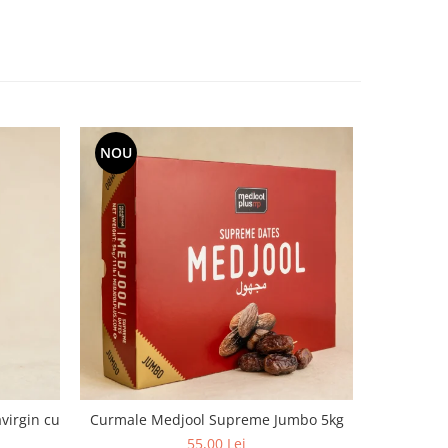
NOU
virgin cu
Curmale Medjool Supreme Jumbo 5kg
Ulei d
aciditate,
55,00 Lei