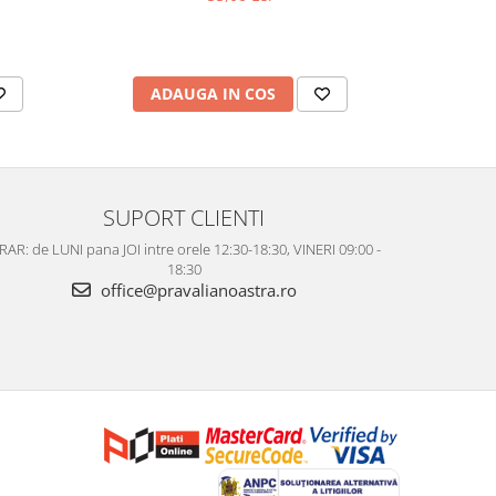
ADAUGA IN COS
AD
SUPORT CLIENTI
AR: de LUNI pana JOI intre orele 12:30-18:30, VINERI 09:00 -
18:30
office@pravalianoastra.ro