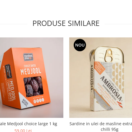
PRODUSE SIMILARE
NOU
le Medjool choice large 1 kg
Sardine in ulei de masline extra
chilli 95g
59,00 Lei