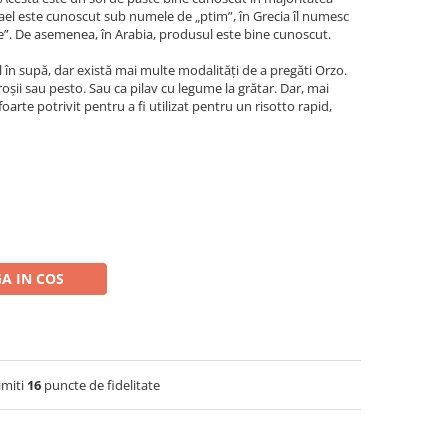
rael este cunoscut sub numele de „ptim”, în Grecia îl numesc
iye”. De asemenea, în Arabia, produsul este bine cunoscut.
sul în supă, dar există mai multe modalități de a pregăti Orzo.
șii sau pesto. Sau ca pilav cu legume la grătar. Dar, mai
arte potrivit pentru a fi utilizat pentru un risotto rapid,
A IN COS
imiti
16
puncte de fidelitate