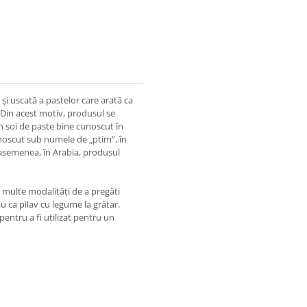
și uscată a pastelor care arată ca
. Din acest motiv, produsul se
n soi de paste bine cunoscut în
unoscut sub numele de „ptim”, în
e asemenea, în Arabia, produsul
ai multe modalități de a pregăti
u ca pilav cu legume la grătar.
pentru a fi utilizat pentru un