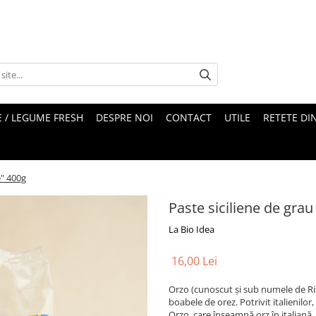
 / LEGUME FRESH
DESPRE NOI
CONTACT
UTILE
RETETE DI
e" 400g
Paste siciliene de gra
La Bio Idea
16,00 Lei
Orzo (cunoscut și sub numele de Ris
boabele de orez. Potrivit italienilo
Orzo, care înseamnă orz în italiană