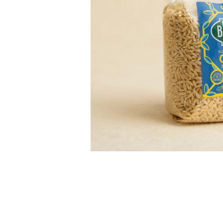
PASTE
CREME ȘI PASTE TARTINABILE
CONDIMENTE
CEAIURI GRECEȘTI
CIOCOLATĂ ȘI CACAO
HEALTHY SNACKS
SUPERALIMENTE
LACTATE
BACANIE
PRODUSE ECO / ORGANICE
PRODUSE ROMÂNEȘTI
COSMETICE
REMEDII NATURISTE
TOATE PRODUSELE