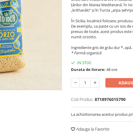
țărilor din Marea Mediterană. În Is
„kritharáki” și în Turcia „arpa șehr
În Sicilia, localnicii folosesc produ
De exemplu, ca paste cu un sos de ro
presus de toate, acest produs este fo
numit orzotto.
Ingrediente gris de grâu dur *, apă.
* Fermă organică
IN STOC
Durata de livrare:
48 ore
ADAUG
Cod Produs:
8718976015790
La achizitionarea acestui produs pr
Adauga la Favorite