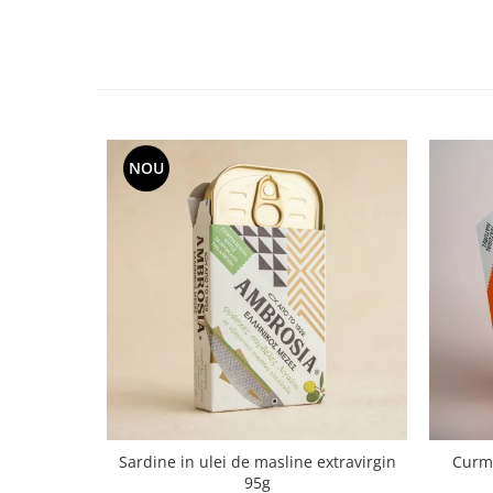
NOU
Sardine in ulei de masline extravirgin
Curma
95g