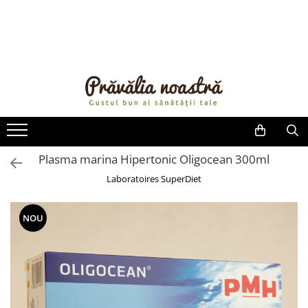
PRODUSE
NOUTĂȚI
ALIMENTE
ULEIURI ȘI UNTURI
MĂSLINE
NUCI ȘI SEMINȚE
Plasma marina Hipertonic Oligocean 300ml
FRUCTE DESHIDRATATE
Laboratoires SuperDiet
ÎNDULCITORI NATURALI / MIERE
FRUCTE LA CONSERVĂ
NOU
OȚETURI ȘI SOSURI
SOSURI
FĂINĂ FĂRĂ GLUTEN
BĂUTURI / LAPTE VEGETAL
OREZ ȘI CEREALE