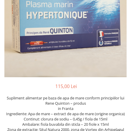
PASTE
CREME ȘI PASTE TARTINABILE
CONDIMENTE
CEAIURI GRECEȘTI
CIOCOLATĂ ȘI CACAO
HEALTHY SNACKS
SUPERALIMENTE
LACTATE
BACANIE
PRODUSE ECO / ORGANICE
PRODUSE ROMÂNEȘTI
115,00 Lei
COSMETICE
Supliment alimentar pe baza de apa de mare conform principiilor lui
REMEDII NATURISTE
Rene Quinton – produs
TOATE PRODUSELE
in Franta
Ingrediente: Apa de mare – extract de apa de mare (origine organica)
Continut: clorura de sodiu – 0,45g / fiola de 15ml
Ambalare: fiola buvabila din sticla – 20 fiole x 15ml
Zona de extractie: Situl Natura 2000, zona de Vortex din Arhipelagul