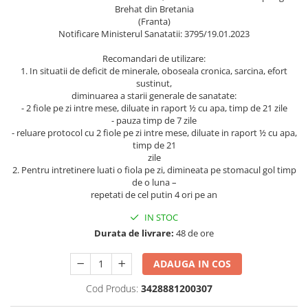
Brehat din Bretania
(Franta)
Notificare Ministerul Sanatatii: 3795/19.01.2023
Recomandari de utilizare:
1. In situatii de deficit de minerale, oboseala cronica, sarcina, efort
sustinut,
diminuarea a starii generale de sanatate:
- 2 fiole pe zi intre mese, diluate in raport ½ cu apa, timp de 21 zile
- pauza timp de 7 zile
- reluare protocol cu 2 fiole pe zi intre mese, diluate in raport ½ cu apa,
timp de 21
zile
2. Pentru intretinere luati o fiola pe zi, dimineata pe stomacul gol timp
de o luna –
repetati de cel putin 4 ori pe an
IN STOC
Durata de livrare:
48 de ore
ADAUGA IN COS
Cod Produs:
3428881200307