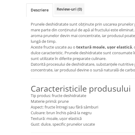
Review-uri
(0)
Descriere
Prunele deshidratate sunt obținute prin uscarea prunelor 
mare parte din conținutul de apă al fructului este eliminat.
aroma prunelor devin mai concentrate, iar produsul poate 
lungă de timp.
Aceste fructe uscate au o
textură moale, ușor elastică
,
dulce caracteristic. Prunele deshidratate sunt consumate î
sunt utilizate în diferite preparate culinare.
Datorită procesului de deshidratare, substanțele nutritive 
concentrate, iar produsul devine o sursă naturală de carboh
Caracteristicile produsului
Tip produs: fructe deshidratate
Materie primă: prune
Aspect: fructe întregi sau fără sâmburi
Culoare: brun închis până la negru
Textură: moale, ușor elastică
Gust: dulce, specific prunelor uscate