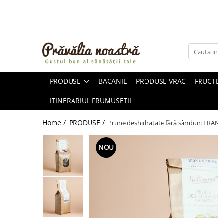
PRODUSE
NOUTĂȚI
ALIMENTE
PRODUSE
BACANIE
PRODUSE VRAC
FRUCTE
ULEIURI ȘI UNTURI
MĂSLINE
ITINERARIUL FRUMUSETII
NUCI ȘI SEMINȚE
FRUCTE DESHIDRATATE
Home /
PRODUSE /
Prune deshidratate fără sâmburi FRA
ÎNDULCITORI NATURALI / MIERE
FRUCTE LA CONSERVĂ
NOU
OȚETURI ȘI SOSURI
SOSURI
FĂINĂ FĂRĂ GLUTEN
BĂUTURI / LAPTE VEGETAL
OREZ ȘI CEREALE