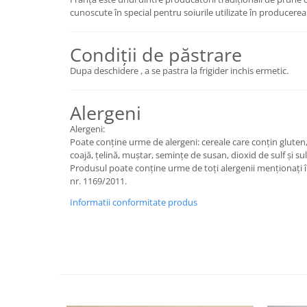
cunoscute în special pentru soiurile utilizate în producere
Condiții de păstrare
Dupa deschidere , a se pastra la frigider inchis ermetic.
Alergeni
Alergeni:
Poate conține urme de alergeni: cereale care conțin gluten, 
coajă, țelină, muștar, semințe de susan, dioxid de sulf și sulf
Produsul poate conține urme de toți alergenii menționați 
nr. 1169/2011.
Informatii conformitate produs