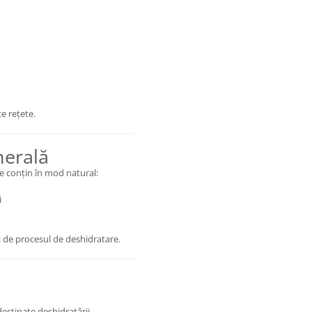
e rețete.
nerală
e conțin în mod natural:
i
și de procesul de deshidratare.
estinate deshidratării,