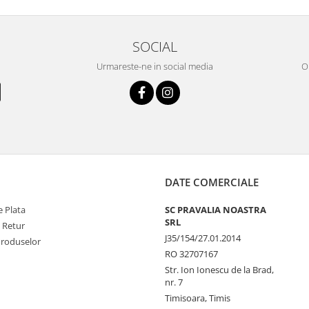
SOCIAL
Urmareste-ne in social media
OR
DATE COMERCIALE
 Plata
SC PRAVALIA NOASTRA
SRL
e Retur
J35/154/27.01.2014
Produselor
RO 32707167
Str. Ion Ionescu de la Brad,
nr. 7
Timisoara, Timis