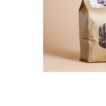
PASTE
CREME ȘI PASTE TARTINABILE
CONDIMENTE
CEAIURI GRECEȘTI
CIOCOLATĂ ȘI CACAO
HEALTHY SNACKS
SUPERALIMENTE
LACTATE
BACANIE
PRODUSE ECO / ORGANICE
PRODUSE ROMÂNEȘTI
COSMETICE
REMEDII NATURISTE
TOATE PRODUSELE