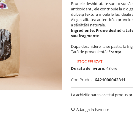
Prunele deshidratate sunt o sursă nat
antioxidanți, ele contribuie la o dig
dulce și textura moale le fac ideale 
Alege calitatea autentică a prunelor
a sănătății naturale.
Ingrediente: Prune deshidratate
sau fragmente
Dupa deschidere , a se pastra la frig
Țară de proveniență:
Franța
STOC EPUIZAT
Durata de livrare:
48 ore
Cod Produs:
6421000042311
La achizitionarea acestui produs pr
Adauga la Favorite