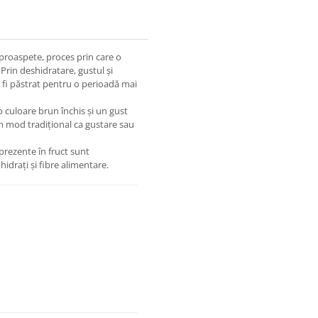
proaspete, proces prin care o
 Prin deshidratare, gustul și
fi păstrat pentru o perioadă mai
 o culoare brun închis și un gust
n mod tradițional ca gustare sau
prezente în fruct sunt
idrați și fibre alimentare.