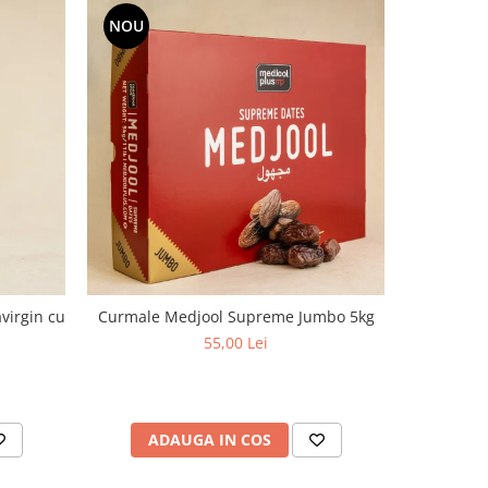
NOU
virgin cu
Curmale Medjool Supreme Jumbo 5kg
Curmale Me
55,00 Lei
ADAUGA IN COS
AD