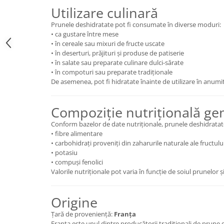
Utilizare culinară
Prunele deshidratate pot fi consumate în diverse moduri:
• ca gustare între mese
• în cereale sau mixuri de fructe uscate
• în deserturi, prăjituri și produse de patiserie
• în salate sau preparate culinare dulci-sărate
• în compoturi sau preparate tradiționale
De asemenea, pot fi hidratate înainte de utilizare în anumit
Compoziție nutrițională ge
Conform bazelor de date nutriționale, prunele deshidratat
• fibre alimentare
• carbohidrați proveniți din zaharurile naturale ale fructulu
• potasiu
• compuși fenolici
Valorile nutriționale pot varia în funcție de soiul prunelor 
Origine
Țară de proveniență:
Franța
Franța este unul dintre producătorii tradiționali de prune d