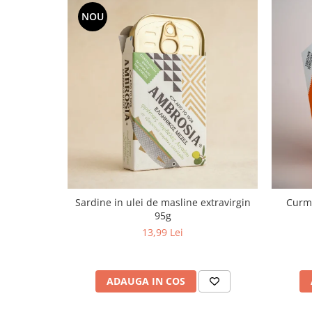
NOU
Sardine in ulei de masline extravirgin
Curma
95g
13,99 Lei
ADAUGA IN COS