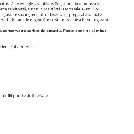
urală de energie și vitalitate. Bogate în fibre, potasiu și
estie sănătoasă, susțin inima și întăresc oasele. Gustul lor
ca gustare sau ingredient în deserturi și preparate rafinate.
 deshidratate de origine franceză – o tradiție a bunului gust și
, conservant: sorbat de potasiu. Poate contine sâmburi
ider inchis ermetic.
imiti
59
puncte de fidelitate