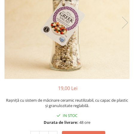
PASTE
CREME ȘI PASTE TARTINABILE
CONDIMENTE
CEAIURI GRECEȘTI
CIOCOLATĂ ȘI CACAO
HEALTHY SNACKS
SUPERALIMENTE
LACTATE
BACANIE
PRODUSE ECO / ORGANICE
PRODUSE ROMÂNEȘTI
19,00 Lei
COSMETICE
Rașniță cu sistem de măcinare ceramic reutilizabil, cu capac de plastic
REMEDII NATURISTE
și granulozitate reglabilă.
TOATE PRODUSELE
IN STOC
Durata de livrare:
48 ore