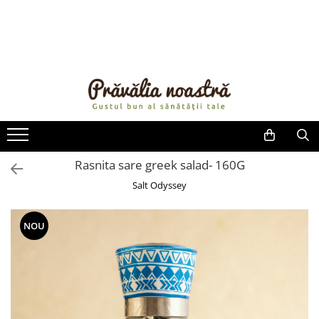
PRODUSE
NOUTĂȚI
ALIMENTE
ULEIURI ȘI UNTURI
MĂSLINE
NUCI ȘI SEMINȚE
Rasnita sare greek salad- 160G
FRUCTE DESHIDRATATE
Salt Odyssey
ÎNDULCITORI NATURALI / MIERE
FRUCTE LA CONSERVĂ
NOU
OȚETURI ȘI SOSURI
SOSURI
FĂINĂ FĂRĂ GLUTEN
BĂUTURI / LAPTE VEGETAL
OREZ ȘI CEREALE