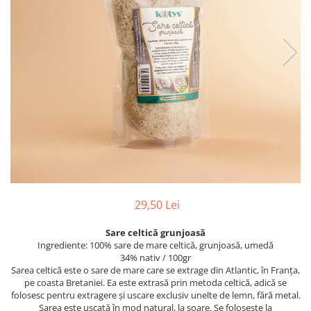
PASTE
CREME ȘI PASTE TARTINABILE
CONDIMENTE
CEAIURI GRECEȘTI
CIOCOLATĂ ȘI CACAO
HEALTHY SNACKS
SUPERALIMENTE
LACTATE
BACANIE
PRODUSE ECO / ORGANICE
PRODUSE ROMÂNEȘTI
29,50 Lei
COSMETICE
Sare celtică grunjoasă
REMEDII NATURISTE
Ingrediente: 100% sare de mare celtică, grunjoasă, umedă
TOATE PRODUSELE
34% nativ / 100gr
Sarea celtică este o sare de mare care se extrage din Atlantic, în Franța,
pe coasta Bretaniei. Ea este extrasă prin metoda celtică, adică se
folosesc pentru extragere și uscare exclusiv unelte de lemn, fără metal.
Sarea este uscată în mod natural, la soare. Se folosește la