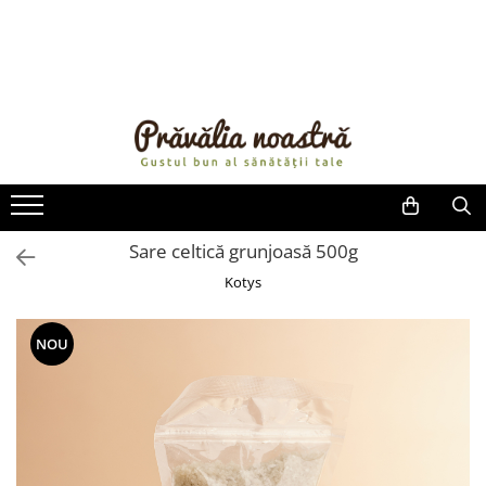
PRODUSE
NOUTĂȚI
ALIMENTE
ULEIURI ȘI UNTURI
MĂSLINE
NUCI ȘI SEMINȚE
Sare celtică grunjoasă 500g
FRUCTE DESHIDRATATE
Kotys
ÎNDULCITORI NATURALI / MIERE
FRUCTE LA CONSERVĂ
NOU
OȚETURI ȘI SOSURI
SOSURI
FĂINĂ FĂRĂ GLUTEN
BĂUTURI / LAPTE VEGETAL
OREZ ȘI CEREALE