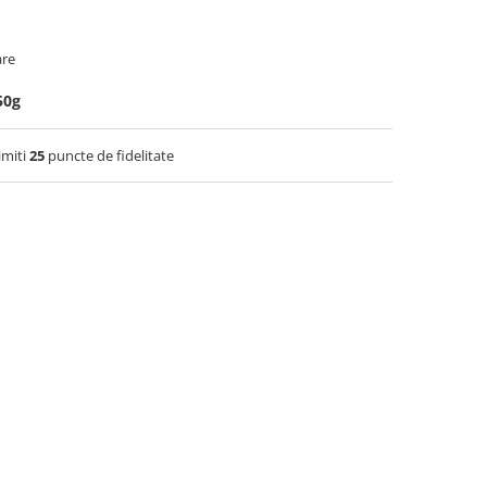
are
50g
imiti
25
puncte de fidelitate