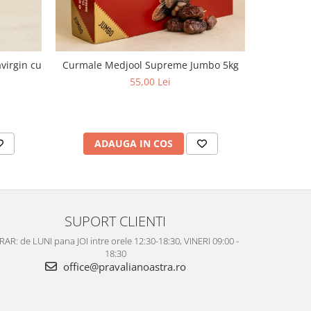
virgin cu
Curmale Medjool Supreme Jumbo 5kg
Ulei d
aciditate,
55,00 Lei
ADAUGA IN COS
AD
SUPORT CLIENTI
AR: de LUNI pana JOI intre orele 12:30-18:30, VINERI 09:00 -
18:30
office@pravalianoastra.ro