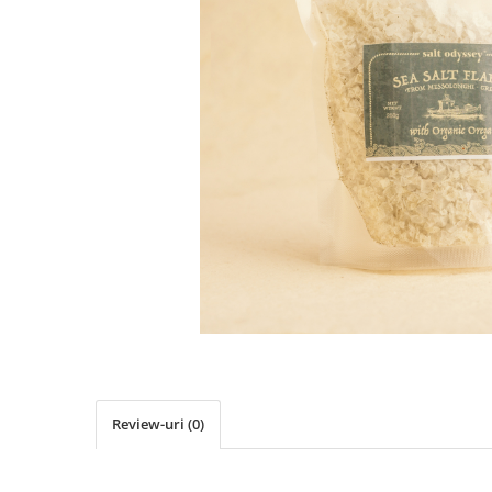
PASTE
CREME ȘI PASTE TARTINABILE
CONDIMENTE
CEAIURI GRECEȘTI
CIOCOLATĂ ȘI CACAO
HEALTHY SNACKS
SUPERALIMENTE
LACTATE
BACANIE
PRODUSE ECO / ORGANICE
PRODUSE ROMÂNEȘTI
COSMETICE
REMEDII NATURISTE
TOATE PRODUSELE
Review-uri
(0)