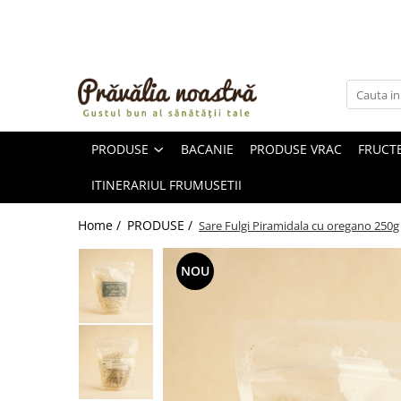
PRODUSE
NOUTĂȚI
ALIMENTE
PRODUSE
BACANIE
PRODUSE VRAC
FRUCTE
ULEIURI ȘI UNTURI
MĂSLINE
ITINERARIUL FRUMUSETII
NUCI ȘI SEMINȚE
FRUCTE DESHIDRATATE
Home /
PRODUSE /
Sare Fulgi Piramidala cu oregano 250g
ÎNDULCITORI NATURALI / MIERE
FRUCTE LA CONSERVĂ
NOU
OȚETURI ȘI SOSURI
SOSURI
FĂINĂ FĂRĂ GLUTEN
BĂUTURI / LAPTE VEGETAL
OREZ ȘI CEREALE