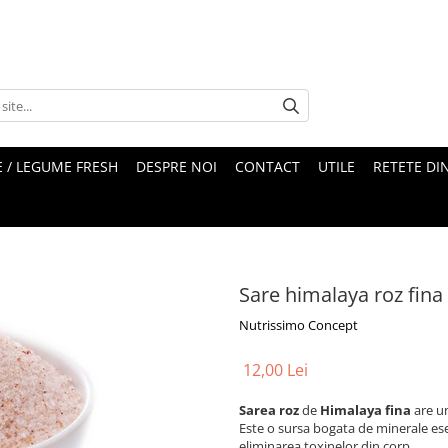
 / LEGUME FRESH
DESPRE NOI
CONTACT
UTILE
RETETE DI
Sare himalaya roz fin
Nutrissimo Concept
12,00 Lei
Sarea roz
de
Himalaya fina
are un
Este o sursa bogata de minerale ese
eliminarea toxinelor din corp.