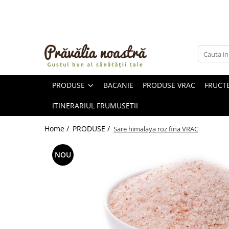
PRODUSE
NOUTĂȚI
ALIMENTE
PRODUSE
BACANIE
PRODUSE VRAC
FRUCTE
ULEIURI ȘI UNTURI
MĂSLINE
ITINERARIUL FRUMUSETII
NUCI ȘI SEMINȚE
FRUCTE DESHIDRATATE
Home /
PRODUSE /
Sare himalaya roz fina VRAC
ÎNDULCITORI NATURALI / MIERE
FRUCTE LA CONSERVĂ
NOU
OȚETURI ȘI SOSURI
SOSURI
FĂINĂ FĂRĂ GLUTEN
BĂUTURI / LAPTE VEGETAL
OREZ ȘI CEREALE