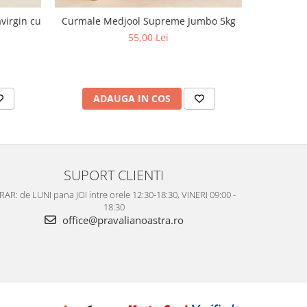
virgin cu
Curmale Medjool Supreme Jumbo 5kg
Ulei d
aciditate,
55,00 Lei
ADAUGA IN COS
AD
SUPORT CLIENTI
AR: de LUNI pana JOI intre orele 12:30-18:30, VINERI 09:00 -
18:30
office@pravalianoastra.ro