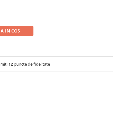
A IN COS
imiti
12
puncte de fidelitate