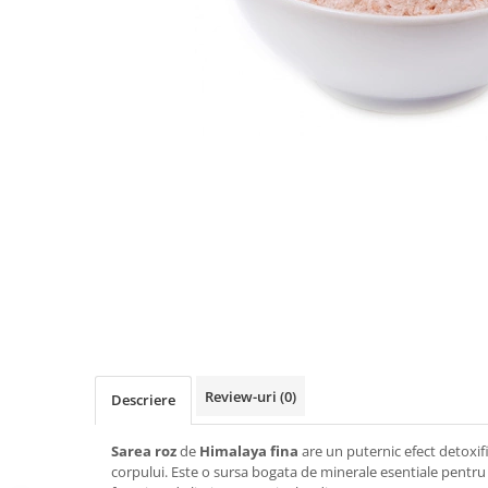
PASTE
CREME ȘI PASTE TARTINABILE
CONDIMENTE
CEAIURI GRECEȘTI
CIOCOLATĂ ȘI CACAO
HEALTHY SNACKS
SUPERALIMENTE
LACTATE
BACANIE
PRODUSE ECO / ORGANICE
PRODUSE ROMÂNEȘTI
COSMETICE
REMEDII NATURISTE
Review-uri
(0)
Descriere
TOATE PRODUSELE
Sarea roz
de
Himalaya fina
are un puternic efect detoxif
corpului. Este o sursa bogata de minerale esentiale pentru 