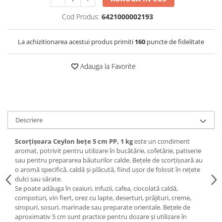
Cod Produs:
6421000002193
La achizitionarea acestui produs primiti
160
puncte de fidelitate
Adauga la Favorite
Descriere
Scorțișoara Ceylon bețe 5 cm PP, 1 kg
este un condiment
aromat, potrivit pentru utilizare în bucătărie, cofetărie, patiserie
sau pentru prepararea băuturilor calde. Bețele de scorțișoară au
o aromă specifică, caldă și plăcută, fiind ușor de folosit în rețete
dulci sau sărate.
Se poate adăuga în ceaiuri, infuzii, cafea, ciocolată caldă,
compoturi, vin fiert, orez cu lapte, deserturi, prăjituri, creme,
siropuri, sosuri, marinade sau preparate orientale. Bețele de
aproximativ 5 cm sunt practice pentru dozare și utilizare în