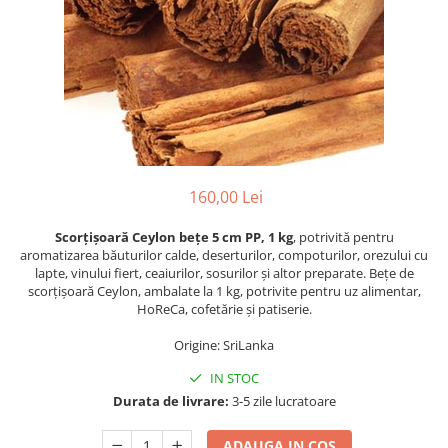
PASTE
CREME ȘI PASTE TARTINABILE
CONDIMENTE
CEAIURI GRECEȘTI
CIOCOLATĂ ȘI CACAO
HEALTHY SNACKS
SUPERALIMENTE
LACTATE
160,00 Lei
BACANIE
Scorțișoară Ceylon bețe 5 cm PP, 1 kg
, potrivită pentru
PRODUSE ECO / ORGANICE
aromatizarea băuturilor calde, deserturilor, compoturilor, orezului cu
lapte, vinului fiert, ceaiurilor, sosurilor și altor preparate. Bețe de
PRODUSE ROMÂNEȘTI
scorțișoară Ceylon, ambalate la 1 kg, potrivite pentru uz alimentar,
COSMETICE
HoReCa, cofetărie și patiserie.
REMEDII NATURISTE
Origine: SriLanka
TOATE PRODUSELE
IN STOC
Durata de livrare:
3-5 zile lucratoare
ADAUGA IN COS