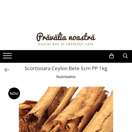
PRODUSE
NOUTĂȚI
ALIMENTE
ULEIURI ȘI UNTURI
MĂSLINE
NUCI ȘI SEMINȚE
Scortisoara Ceylon Bete 5cm PP 1kg
FRUCTE DESHIDRATATE
Nutrissimo
ÎNDULCITORI NATURALI / MIERE
FRUCTE LA CONSERVĂ
NOU
OȚETURI ȘI SOSURI
SOSURI
FĂINĂ FĂRĂ GLUTEN
BĂUTURI / LAPTE VEGETAL
OREZ ȘI CEREALE