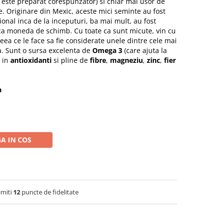
 este preparat corespunzator) si chiar mai usor de
. Originare din Mexic, aceste mici seminte au fost
ional inca de la inceputuri, ba mai mult, au fost
 ca moneda de schimb. Cu toate ca sunt micute, vin cu
eea ce le face sa fie considerate unele dintre cele mai
. Sunt o sursa excelenta de
Omega 3
(care ajuta la
e in
antioxidanti
si pline de
fibre
,
magneziu
,
zinc
,
fier
a
A IN COS
imiti
12
puncte de fidelitate