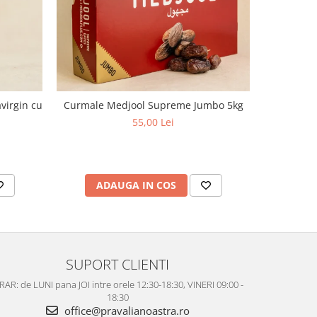
virgin cu
Curmale Medjool Supreme Jumbo 5kg
Curmale Me
55,00 Lei
ADAUGA IN COS
AD
SUPORT CLIENTI
AR: de LUNI pana JOI intre orele 12:30-18:30, VINERI 09:00 -
18:30
office@pravalianoastra.ro