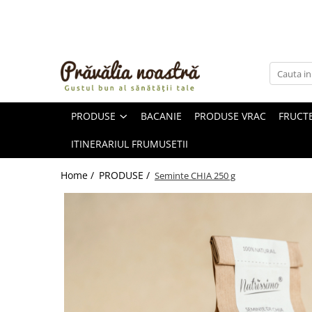
PRODUSE
NOUTĂȚI
ALIMENTE
PRODUSE
BACANIE
PRODUSE VRAC
FRUCTE
ULEIURI ȘI UNTURI
MĂSLINE
ITINERARIUL FRUMUSETII
NUCI ȘI SEMINȚE
FRUCTE DESHIDRATATE
Home /
PRODUSE /
Seminte CHIA 250 g
ÎNDULCITORI NATURALI / MIERE
FRUCTE LA CONSERVĂ
OȚETURI ȘI SOSURI
SOSURI
FĂINĂ FĂRĂ GLUTEN
BĂUTURI / LAPTE VEGETAL
OREZ ȘI CEREALE