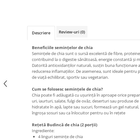
Review-uri
(0)
Descriere
Beneficiile semințelor de chia
Semințele de chia sunt o sursă excelentă de fibre, proteine 
contribuind la o digestie sănătoasă, energie constantă și m
Datorită antioxidanților naturali, susțin buna funcționare a
reducerea inflamațiilor. De asemenea, sunt ideale pentru 
de viață echilibrat, sportiv sau vegetarian.
Cum se folosesc semințele de chia?
Chia poate fi adăugată cu ușurință în aproape orice prepar
uri, iaurturi, salate, fulgi de ovăz, deserturi sau produse de
hidratate în apă, lapte sau sucuri, formează un gel natural,
îngroșa sosuri sau ca înlocuitor pentru ou în rețete
Rețetă Budincă de chia (2 porții)
Ingrediente:
4 linguri semințe de chia