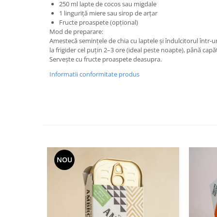
250 ml lapte de cocos sau migdale
1 linguriță miere sau sirop de arțar
Fructe proaspete (opțional)
Mod de preparare:
Amestecă semințele de chia cu laptele și îndulcitorul într-
la frigider cel puțin 2–3 ore (ideal peste noapte), până cap
Servește cu fructe proaspete deasupra.
Informatii conformitate produs
NOU