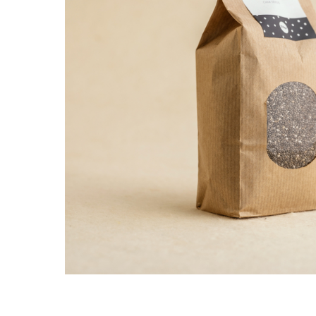
PASTE
CREME ȘI PASTE TARTINABILE
CONDIMENTE
CEAIURI GRECEȘTI
CIOCOLATĂ ȘI CACAO
HEALTHY SNACKS
SUPERALIMENTE
LACTATE
BACANIE
PRODUSE ECO / ORGANICE
PRODUSE ROMÂNEȘTI
COSMETICE
REMEDII NATURISTE
TOATE PRODUSELE