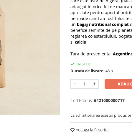
care este usor de digerat (daca
adaugat in orice fel de mancare
apreciate pentru aportul nutrit
perioade cand au fost folosite
un
bagaj nutritional complet
c
benefice seminte de pe planeta
reglarea colesterolului), bogat
si
calciu
.
Tara de provenienta:
Argentin
IN STOC
Durata de livrare:
48 h
ADAUG
Cod Produs:
6421000000717
La achizitionarea acestui produs pr
Adauga la Favorite