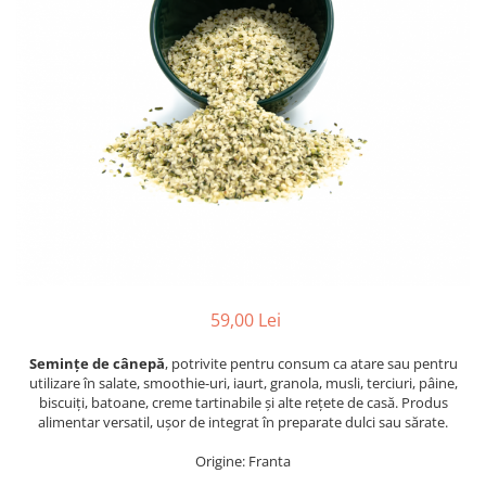
PASTE
CREME ȘI PASTE TARTINABILE
CONDIMENTE
CEAIURI GRECEȘTI
CIOCOLATĂ ȘI CACAO
HEALTHY SNACKS
SUPERALIMENTE
LACTATE
BACANIE
PRODUSE ECO / ORGANICE
PRODUSE ROMÂNEȘTI
59,00 Lei
COSMETICE
Semințe de cânepă
, potrivite pentru consum ca atare sau pentru
REMEDII NATURISTE
utilizare în salate, smoothie-uri, iaurt, granola, musli, terciuri, pâine,
TOATE PRODUSELE
biscuiți, batoane, creme tartinabile și alte rețete de casă. Produs
alimentar versatil, ușor de integrat în preparate dulci sau sărate.
Origine: Franta