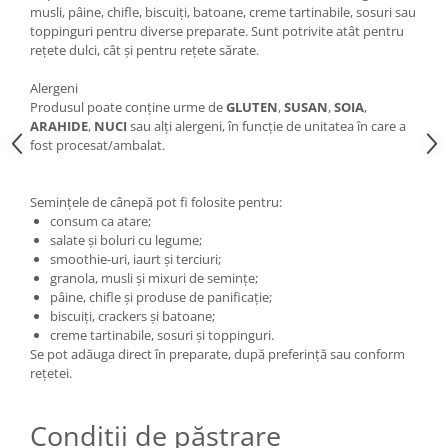
musli, pâine, chifle, biscuiți, batoane, creme tartinabile, sosuri sau
toppinguri pentru diverse preparate. Sunt potrivite atât pentru
rețete dulci, cât și pentru rețete sărate.
Alergeni
Produsul poate conține urme de
GLUTEN
,
SUSAN
,
SOIA
,
ARAHIDE
,
NUCI
sau alți alergeni, în funcție de unitatea în care a
fost procesat/ambalat.
Semințele de cânepă pot fi folosite pentru:
consum ca atare;
salate și boluri cu legume;
smoothie-uri, iaurt și terciuri;
granola, musli și mixuri de semințe;
pâine, chifle și produse de panificație;
biscuiți, crackers și batoane;
creme tartinabile, sosuri și toppinguri.
Se pot adăuga direct în preparate, după preferință sau conform
rețetei.
Condiții de păstrare