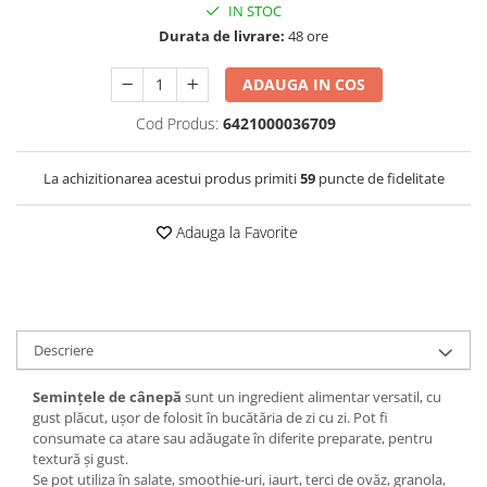
IN STOC
Durata de livrare:
48 ore
ADAUGA IN COS
Cod Produs:
6421000036709
La achizitionarea acestui produs primiti
59
puncte de fidelitate
Adauga la Favorite
Descriere
Semințele de cânepă
sunt un ingredient alimentar versatil, cu
gust plăcut, ușor de folosit în bucătăria de zi cu zi. Pot fi
consumate ca atare sau adăugate în diferite preparate, pentru
textură și gust.
Se pot utiliza în salate, smoothie-uri, iaurt, terci de ovăz, granola,