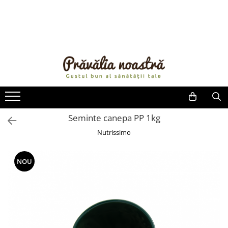
PRODUSE
NOUTĂȚI
ALIMENTE
ULEIURI ȘI UNTURI
MĂSLINE
NUCI ȘI SEMINȚE
Seminte canepa PP 1kg
FRUCTE DESHIDRATATE
Nutrissimo
ÎNDULCITORI NATURALI / MIERE
FRUCTE LA CONSERVĂ
NOU
OȚETURI ȘI SOSURI
SOSURI
FĂINĂ FĂRĂ GLUTEN
BĂUTURI / LAPTE VEGETAL
OREZ ȘI CEREALE