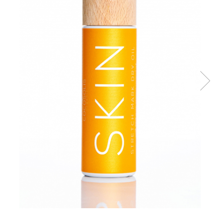
PASTE
CREME ȘI PASTE TARTINABILE
CONDIMENTE
CEAIURI GRECEȘTI
CIOCOLATĂ ȘI CACAO
HEALTHY SNACKS
SUPERALIMENTE
LACTATE
BACANIE
PRODUSE ECO / ORGANICE
PRODUSE ROMÂNEȘTI
COSMETICE
REMEDII NATURISTE
TOATE PRODUSELE