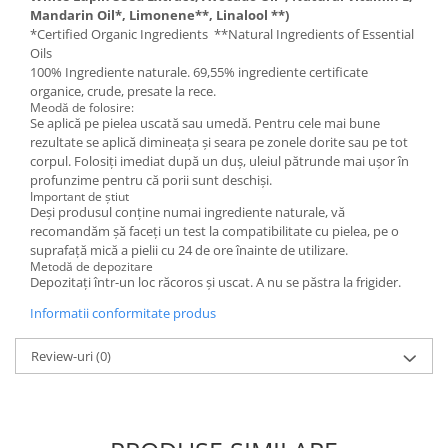
Mandarin Oil*, Limonene**, Linalool **)
*Certified Organic Ingredients **Natural Ingredients of Essential
Oils
100% Ingrediente naturale. 69,55% ingrediente certificate
organice, crude, presate la rece.
Meodă de folosire:
Se aplică pe pielea uscată sau umedă. Pentru cele mai bune
rezultate se aplică dimineața și seara pe zonele dorite sau pe tot
corpul. Folosiți imediat după un duș, uleiul pătrunde mai ușor în
profunzime pentru că porii sunt deschiși.
Important de știut
Deși produsul conține numai ingrediente naturale, vă
recomandăm șă faceți un test la compatibilitate cu pielea, pe o
suprafață mică a pielii cu 24 de ore înainte de utilizare.
Metodă de depozitare
Depozitați într-un loc răcoros și uscat. A nu se păstra la frigider.
Informatii conformitate produs
Review-uri
(0)