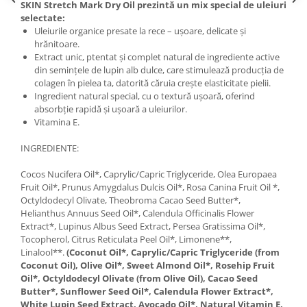
SKIN Stretch Mark Dry Oil prezintă un mix special de uleiuri
selectate:
Uleiurile organice presate la rece – ușoare, delicate și
hrănitoare.
Extract unic, ptentat și complet natural de ingrediente active
din semințele de lupin alb dulce, care stimulează producția de
colagen în pielea ta, datorită căruia crește elasticitate pielii.
Ingredient natural special, cu o textură ușoară, oferind
absorbție rapidă și ușoară a uleiurilor.
Vitamina Е.
INGREDIENTE:
Cocos Nucifera Oil*, Caprylic/Capric Triglyceride, Olea Europaea
Fruit Oil*, Prunus Amygdalus Dulcis Oil*, Rosa Canina Fruit Oil *,
Octyldodecyl Olivate, Theobroma Cacao Seed Butter*,
Helianthus Annuus Seed Oil*, Calendula Officinalis Flower
Extract*, Lupinus Albus Seed Extract, Persea Gratissima Oil*,
Tocopherol, Citrus Reticulata Peel Oil*, Limonene**,
Linalool**.
(Coconut Oil*, Caprylic/Capric Triglyceride (from
Coconut Oil), Olive Oil*, Sweet Almond Oil*, Rosehip Fruit
Oil*, Octyldodecyl Olivate (from Olive Oil), Cacao Seed
Butter*, Sunflower Seed Oil*, Calendula Flower Extract*,
White Lupin Seed Extract, Avocado Oil*, Natural Vitamin E,