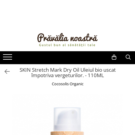
PRODUSE
NOUTĂȚI
ALIMENTE
ULEIURI ȘI UNTURI
MĂSLINE
NUCI ȘI SEMINȚE
SKIN Stretch Mark Dry Oil Uleiul bio uscat
împotriva vergeturilor. - 110ML
FRUCTE DESHIDRATATE
ÎNDULCITORI NATURALI / MIERE
Cocosolis Organic
FRUCTE LA CONSERVĂ
OȚETURI ȘI SOSURI
SOSURI
FĂINĂ FĂRĂ GLUTEN
BĂUTURI / LAPTE VEGETAL
OREZ ȘI CEREALE