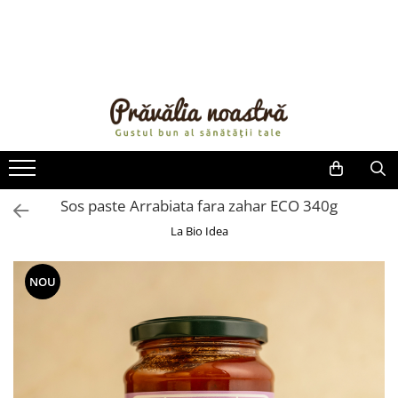
PRODUSE
NOUTĂȚI
ALIMENTE
ULEIURI ȘI UNTURI
MĂSLINE
NUCI ȘI SEMINȚE
Sos paste Arrabiata fara zahar ECO 340g
FRUCTE DESHIDRATATE
La Bio Idea
ÎNDULCITORI NATURALI / MIERE
FRUCTE LA CONSERVĂ
NOU
OȚETURI ȘI SOSURI
SOSURI
FĂINĂ FĂRĂ GLUTEN
BĂUTURI / LAPTE VEGETAL
OREZ ȘI CEREALE