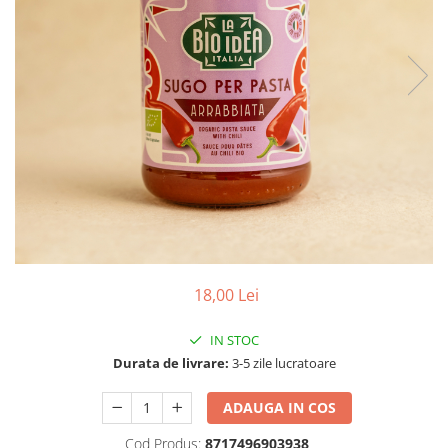
PASTE
CREME ȘI PASTE TARTINABILE
CONDIMENTE
CEAIURI GRECEȘTI
CIOCOLATĂ ȘI CACAO
HEALTHY SNACKS
SUPERALIMENTE
LACTATE
BACANIE
PRODUSE ECO / ORGANICE
PRODUSE ROMÂNEȘTI
18,00 Lei
COSMETICE
REMEDII NATURISTE
IN STOC
Durata de livrare:
3-5 zile lucratoare
TOATE PRODUSELE
ADAUGA IN COS
Cod Produs:
8717496903938