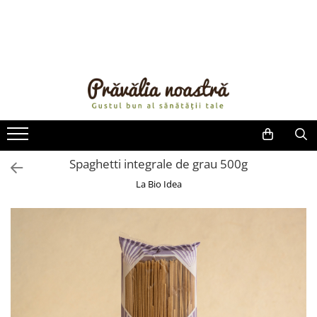
PRODUSE
NOUTĂȚI
ALIMENTE
ULEIURI ȘI UNTURI
MĂSLINE
NUCI ȘI SEMINȚE
Spaghetti integrale de grau 500g
FRUCTE DESHIDRATATE
La Bio Idea
ÎNDULCITORI NATURALI / MIERE
FRUCTE LA CONSERVĂ
OȚETURI ȘI SOSURI
SOSURI
FĂINĂ FĂRĂ GLUTEN
BĂUTURI / LAPTE VEGETAL
OREZ ȘI CEREALE