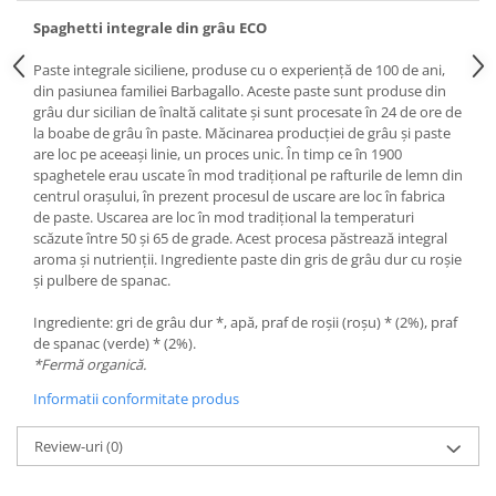
Spaghetti integrale din grâu ECO
Paste integrale siciliene, produse cu o experiență de 100 de ani,
din pasiunea familiei Barbagallo. Aceste paste sunt produse din
grâu dur sicilian de înaltă calitate și sunt procesate în 24 de ore de
la boabe de grâu în paste. Măcinarea producției de grâu și paste
are loc pe aceeași linie, un proces unic. În timp ce în 1900
spaghetele erau uscate în mod tradițional pe rafturile de lemn din
centrul orașului, în prezent procesul de uscare are loc în fabrica
de paste. Uscarea are loc în mod tradițional la temperaturi
scăzute între 50 și 65 de grade. Acest procesa păstrează integral
aroma și nutrienții. Ingrediente paste din gris de grâu dur cu roșie
și pulbere de spanac.
Ingrediente: gri de grâu dur *, apă, praf de roșii (roșu) * (2%), praf
de spanac (verde) * (2%).
*Fermă organică.
Informatii conformitate produs
Review-uri
(0)