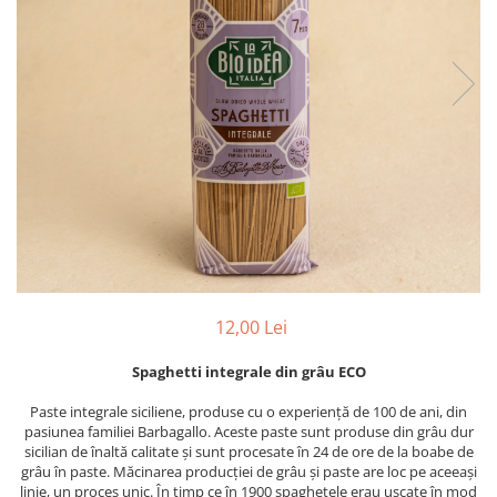
PASTE
CREME ȘI PASTE TARTINABILE
CONDIMENTE
CEAIURI GRECEȘTI
CIOCOLATĂ ȘI CACAO
HEALTHY SNACKS
SUPERALIMENTE
LACTATE
BACANIE
PRODUSE ECO / ORGANICE
PRODUSE ROMÂNEȘTI
12,00 Lei
COSMETICE
Spaghetti integrale din grâu ECO
REMEDII NATURISTE
TOATE PRODUSELE
Paste integrale siciliene, produse cu o experiență de 100 de ani, din
pasiunea familiei Barbagallo. Aceste paste sunt produse din grâu dur
sicilian de înaltă calitate și sunt procesate în 24 de ore de la boabe de
grâu în paste. Măcinarea producției de grâu și paste are loc pe aceeași
linie, un proces unic. În timp ce în 1900 spaghetele erau uscate în mod