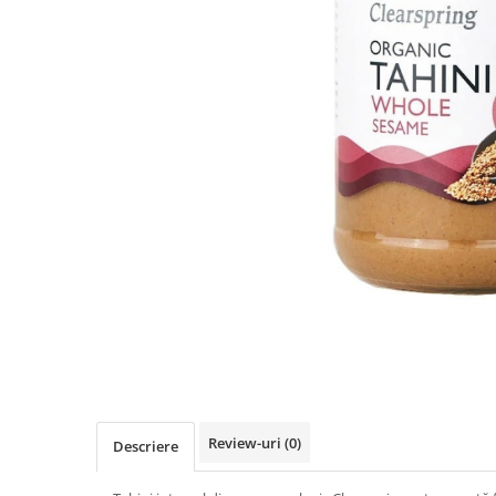
PASTE
CREME ȘI PASTE TARTINABILE
CONDIMENTE
CEAIURI GRECEȘTI
CIOCOLATĂ ȘI CACAO
HEALTHY SNACKS
SUPERALIMENTE
LACTATE
BACANIE
PRODUSE ECO / ORGANICE
PRODUSE ROMÂNEȘTI
COSMETICE
REMEDII NATURISTE
TOATE PRODUSELE
Review-uri
(0)
Descriere