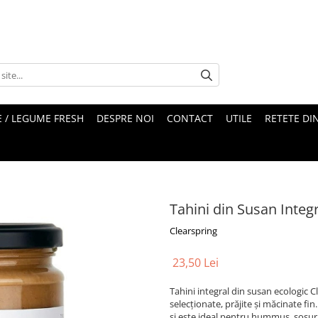
 / LEGUME FRESH
DESPRE NOI
CONTACT
UTILE
RETETE DI
Tahini din Susan Integ
Clearspring
23,50 Lei
Tahini integral din susan ecologic 
selecționate, prăjite și măcinate fi
și este ideal pentru hummus, sosuri