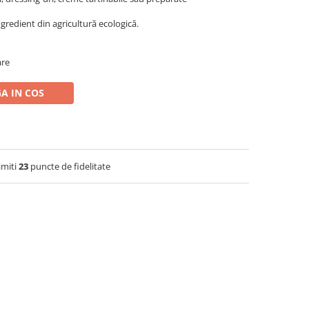
gredient din agricultură ecologică.
are
A IN COS
imiti
23
puncte de fidelitate