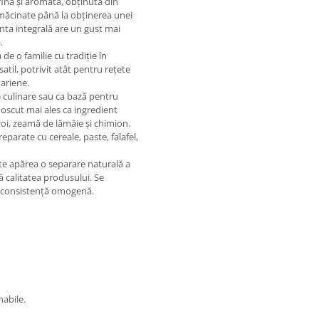
fină și aromată, obținută din
 măcinate până la obținerea unei
anta integrală are un gust mai
.
de o familie cu tradiție în
atil, potrivit atât pentru rețete
ariene.
te culinare sau ca bază pentru
noscut mai ales ca ingredient
roi, zeamă de lămâie și chimion.
parate cu cereale, paste, falafel,
e apărea o separare naturală a
ă calitatea produsului. Se
o consistență omogenă.
nabile.