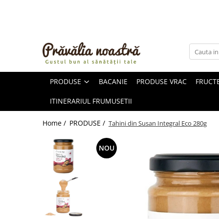
PRODUSE
NOUTĂȚI
ALIMENTE
PRODUSE
BACANIE
PRODUSE VRAC
FRUCTE
ULEIURI ȘI UNTURI
MĂSLINE
ITINERARIUL FRUMUSETII
NUCI ȘI SEMINȚE
FRUCTE DESHIDRATATE
Home /
PRODUSE /
Tahini din Susan Integral Eco 280g
ÎNDULCITORI NATURALI / MIERE
FRUCTE LA CONSERVĂ
NOU
OȚETURI ȘI SOSURI
SOSURI
FĂINĂ FĂRĂ GLUTEN
BĂUTURI / LAPTE VEGETAL
OREZ ȘI CEREALE