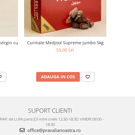
virgin cu
Curmale Medjool Supreme Jumbo 5kg
Ulei d
aciditate,
55,00 Lei
ADAUGA IN COS
AD
SUPORT CLIENTI
AR: de LUNI pana JOI intre orele 12:30-18:30, VINERI 09:00 -
18:30
office@pravalianoastra.ro