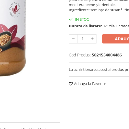
mediteraneene și orientale.
Ingrediente: semințe de susan*. *in
IN STOC
Durata de livrare:
3-5 zile lucrato
ADAUG
Cod Produs:
5021554004486
La achizitionarea acestui produs pr
Adauga la Favorite