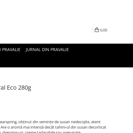
0,00
N PRAVALIE
JURNAL DIN PRAVALIE
ral Eco 280g
Clearspring, obținut din semințe de susan nedecojite, atent
n. Are o aromă mai intensă decât tahini-ul din susan decorticat
, dressing-uri, creme tartinabile sau preparate