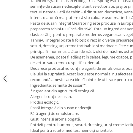
Tahini integral din susan ecologic Clearspring este o pastă 
semințe de susan nedecojite, atent selecționate, prăjite și
texturi netede. Față de tahini-ul din susan decorticat, vari
intens, o aromă mai puternică și o culoare ușor mai închisă
Pasta de susan integral Clearspring este produsă în Europa 
prepararea tahini-ului încă din 1949. Este un ingredient vers
clasice, cât și pentru preparate moderne, vegane sau veget
Tahini-ul integral poate fi folosit direct în diverse prepara
sosuri, dressing-uri, creme tartinabile și marinade. Este cu
principal în hummus, alături de năut, ulei de măsline, ustu
De asemenea, poate fi adăugat în salate, legume coapte, pre
deserturi sau creme cu specific oriental.
Deoarece produsul nu conține agenți de emulsionare, poat
uleiului la suprafață. Acest lucru este normal și nu afecteaz
recomandă amestecarea bine înainte de utilizare pentru 
Ingrediente: semințe de susan*.
*ingredient din agricultură ecologică
Alergeni: conține susan.
Produs ecologic.
Pastă integrală din susan nedecojit.
Fără agenți de emulsionare.
Gust intens și aromă bogată.
Potrivit pentru hummus, sosuri, dressing-uri și creme tarti
Ideal pentru rețete mediteraneene și orientale.