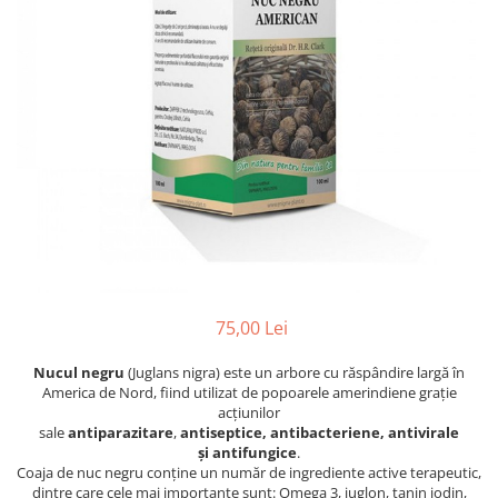
PASTE
CREME ȘI PASTE TARTINABILE
CONDIMENTE
CEAIURI GRECEȘTI
CIOCOLATĂ ȘI CACAO
HEALTHY SNACKS
SUPERALIMENTE
LACTATE
BACANIE
PRODUSE ECO / ORGANICE
PRODUSE ROMÂNEȘTI
75,00 Lei
COSMETICE
Nucul negru
(Juglans nigra) este un arbore cu răspândire largă în
REMEDII NATURISTE
America de Nord, fiind utilizat de popoarele amerindiene grație
TOATE PRODUSELE
acțiunilor
sale
antiparazitare
,
antiseptice,
antibacteriene,
antivirale
și
antifungice
.
Coaja de nuc negru conţine un număr de ingrediente active terapeutic,
dintre care cele mai importante sunt: Omega 3, juglon, tanin iodin,