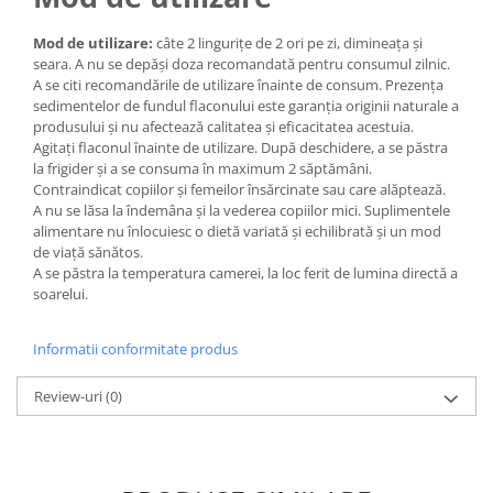
Mod de utilizare:
câte 2 lingurițe de 2 ori pe zi, dimineața și
seara. A nu se depăși doza recomandată pentru consumul zilnic.
A se citi recomandările de utilizare înainte de consum. Prezența
sedimentelor de fundul flaconului este garanția originii naturale a
produsului și nu afectează calitatea și eficacitatea acestuia.
Agitați flaconul înainte de utilizare. După deschidere, a se păstra
la frigider și a se consuma în maximum 2 săptămâni.
Contraindicat copiilor și femeilor însărcinate sau care alăptează.
A nu se lăsa la îndemâna și la vederea copiilor mici. Suplimentele
alimentare nu înlocuiesc o dietă variată și echilibrată și un mod
de viață sănătos.
A se păstra la temperatura camerei, la loc ferit de lumina directă a
soarelui.
Informatii conformitate produs
Review-uri
(0)