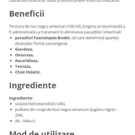
cancerului intestinal. Iodul și taninul previn infarctul miocardic.
Beneficii
Tinctura de nuc negru american (100 ml), Enigma se recomandă a
fi administrată ca tratament în eliminarea paraziților intestinali:
parazitul Fasciolopsis Buskii
, cel care determină apariția
diverselor forme cancerigene;
Giardoza,
Oxiuraza,
Ascaridioza,
Teniaza,
Chist Hidatic
.
Ingrediente
Ingrediente
:
soluție hidroetanolică (14%),
pulbere din coajă de Nuc-negru-american (Juglans nigra) –
20%.
Alc. 14%v/v.
Mod de utilizare