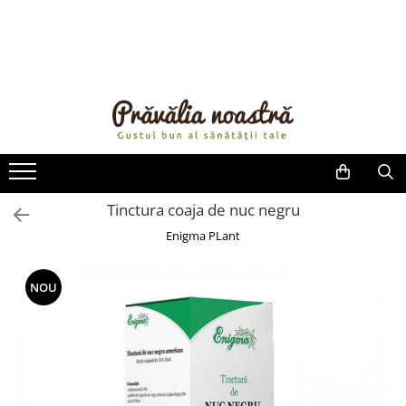
PRODUSE
NOUTĂȚI
ALIMENTE
ULEIURI ȘI UNTURI
MĂSLINE
NUCI ȘI SEMINȚE
Tinctura coaja de nuc negru
FRUCTE DESHIDRATATE
Enigma PLant
ÎNDULCITORI NATURALI / MIERE
FRUCTE LA CONSERVĂ
NOU
OȚETURI ȘI SOSURI
SOSURI
FĂINĂ FĂRĂ GLUTEN
BĂUTURI / LAPTE VEGETAL
OREZ ȘI CEREALE