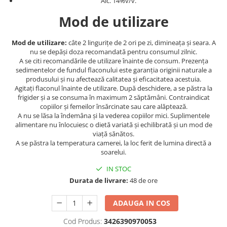
Alc. 14%v/v.
Mod de utilizare
Mod de utilizare:
câte 2 lingurițe de 2 ori pe zi, dimineața și seara. A
nu se depăși doza recomandată pentru consumul zilnic.
A se citi recomandările de utilizare înainte de consum. Prezența
sedimentelor de fundul flaconului este garanția originii naturale a
produsului și nu afectează calitatea și eficacitatea acestuia.
Agitați flaconul înainte de utilizare. După deschidere, a se păstra la
frigider și a se consuma în maximum 2 săptămâni. Contraindicat
copiilor și femeilor însărcinate sau care alăptează.
A nu se lăsa la îndemâna și la vederea copiilor mici. Suplimentele
alimentare nu înlocuiesc o dietă variată și echilibrată și un mod de
viață sănătos.
A se păstra la temperatura camerei, la loc ferit de lumina directă a
soarelui.
IN STOC
Durata de livrare:
48 de ore
ADAUGA IN COS
Cod Produs:
3426390970053