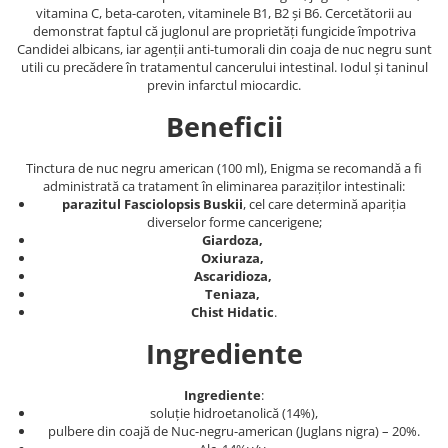
vitamina C, beta-caroten, vitaminele B1, B2 și B6. Cercetătorii au
demonstrat faptul că juglonul are proprietăţi fungicide împotriva
Candidei albicans, iar agenții anti-tumorali din coaja de nuc negru sunt
utili cu precădere în tratamentul cancerului intestinal. Iodul și taninul
previn infarctul miocardic.
Beneficii
Tinctura de nuc negru american (100 ml), Enigma se recomandă a fi
administrată ca tratament în eliminarea paraziților intestinali:
parazitul Fasciolopsis Buskii
, cel care determină apariția
diverselor forme cancerigene;
Giardoza,
Oxiuraza,
Ascaridioza,
Teniaza,
Chist Hidatic
.
Ingrediente
Ingrediente
:
soluție hidroetanolică (14%),
pulbere din coajă de Nuc-negru-american (Juglans nigra) – 20%.