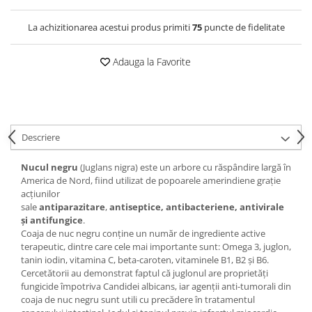
La achizitionarea acestui produs primiti
75
puncte de fidelitate
Adauga la Favorite
Descriere
Nucul negru
(Juglans nigra) este un arbore cu răspândire largă în
America de Nord, fiind utilizat de popoarele amerindiene grație
acțiunilor
sale
antiparazitare
,
antiseptice,
antibacteriene,
antivirale
și
antifungice
.
Coaja de nuc negru conţine un număr de ingrediente active
terapeutic, dintre care cele mai importante sunt: Omega 3, juglon,
tanin iodin, vitamina C, beta-caroten, vitaminele B1, B2 și B6.
Cercetătorii au demonstrat faptul că juglonul are proprietăţi
fungicide împotriva Candidei albicans, iar agenții anti-tumorali din
coaja de nuc negru sunt utili cu precădere în tratamentul