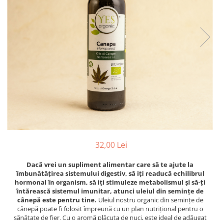
PASTE
CREME ȘI PASTE TARTINABILE
CONDIMENTE
CEAIURI GRECEȘTI
CIOCOLATĂ ȘI CACAO
HEALTHY SNACKS
SUPERALIMENTE
LACTATE
BACANIE
PRODUSE ECO / ORGANICE
PRODUSE ROMÂNEȘTI
32,00 Lei
COSMETICE
Dacă vrei un supliment alimentar care să te ajute la
REMEDII NATURISTE
îmbunătățirea sistemului digestiv, să iți readucă echilibrul
TOATE PRODUSELE
hormonal în organism, să iți stimuleze metabolismul și să-ți
întărească sistemul imunitar, atunci uleiul din semințe de
cânepă este pentru tine.
Uleiul nostru organic din semințe de
cânepă poate fi folosit împreună cu un plan nutrițional pentru o
sănătate de fier. Cu o aromă plăcuta de nuci, este ideal de adăugat