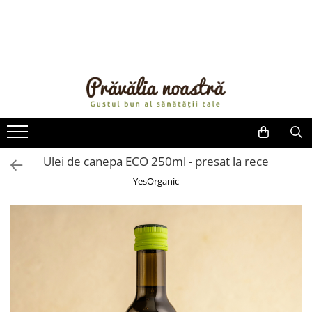
PRODUSE
NOUTĂȚI
ALIMENTE
ULEIURI ȘI UNTURI
MĂSLINE
NUCI ȘI SEMINȚE
Ulei de canepa ECO 250ml - presat la rece
FRUCTE DESHIDRATATE
YesOrganic
ÎNDULCITORI NATURALI / MIERE
FRUCTE LA CONSERVĂ
OȚETURI ȘI SOSURI
SOSURI
FĂINĂ FĂRĂ GLUTEN
BĂUTURI / LAPTE VEGETAL
OREZ ȘI CEREALE