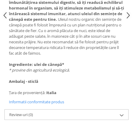
îmbunătățirea sistemului digestiv, să iți readucă echilibrul
hormonal în organism, să iți stimuleze metabolismul și să-ți
întărească sistemul imunitar, atunci uleiul din semințe de
cânepă este pentru tine.
Uleiul nostru organic din semințe de
cânepă poate fi folosit împreună cu un plan nutrițional pentru o
sănătate de fier. Cu o aromă plăcuta de nuci, este ideal de
adăugat peste salate, în maioneze cât și în alte sosuri care nu
necesita prăjire. Nu este recomandat să fie folosit pentru prăjit
deoarece temperatura ridicata îi reduce din proprietățile care îl
fac atât de faimos.
Ingrediente: ulei de cânepă*
* provine din agricultură ecologică.
Ambalaj - sticlă
Țara de proveniență:
Italia
Informatii conformitate produs
Review-uri
(0)