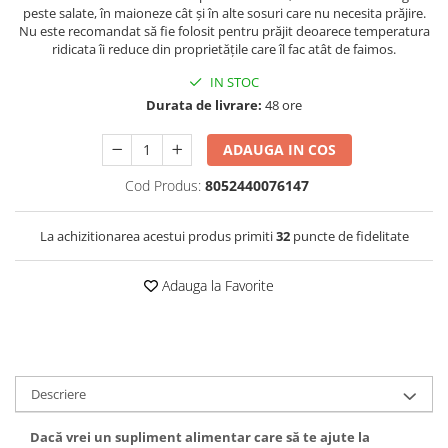
peste salate, în maioneze cât și în alte sosuri care nu necesita prăjire.
Nu este recomandat să fie folosit pentru prăjit deoarece temperatura
ridicata îi reduce din proprietățile care îl fac atât de faimos.
IN STOC
Durata de livrare:
48 ore
ADAUGA IN COS
Cod Produs:
8052440076147
La achizitionarea acestui produs primiti
32
puncte de fidelitate
Adauga la Favorite
Descriere
Dacă vrei un supliment alimentar care să te ajute la