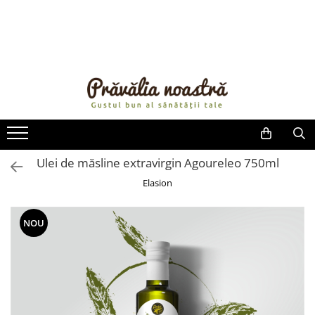
PRODUSE
NOUTĂȚI
ALIMENTE
ULEIURI ȘI UNTURI
MĂSLINE
NUCI ȘI SEMINȚE
Ulei de măsline extravirgin Agoureleo 750ml
FRUCTE DESHIDRATATE
Elasion
ÎNDULCITORI NATURALI / MIERE
FRUCTE LA CONSERVĂ
NOU
OȚETURI ȘI SOSURI
SOSURI
FĂINĂ FĂRĂ GLUTEN
BĂUTURI / LAPTE VEGETAL
OREZ ȘI CEREALE