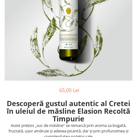
PASTE
CREME ȘI PASTE TARTINABILE
CONDIMENTE
CEAIURI GRECEȘTI
CIOCOLATĂ ȘI CACAO
HEALTHY SNACKS
SUPERALIMENTE
LACTATE
BACANIE
PRODUSE ECO / ORGANICE
PRODUSE ROMÂNEȘTI
65,00 Lei
COSMETICE
Descoperă gustul autentic al Cretei
REMEDII NATURISTE
în uleiul de măsline Elasion Recoltă
TOATE PRODUSELE
Timpurie
Acest prețios „suc de măsline” se remarcă prin aroma sa bogată,
fructată, ușor amăruie și adesea picantă, dar și prin profunzimea și
complexitatea notelor sale.