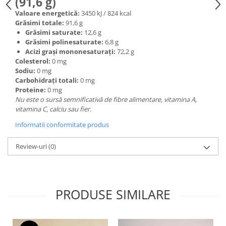
(91,6 g)
Valoare energetică:
3450 kJ / 824 kcal
Grăsimi totale:
91,6 g
Grăsimi saturate:
12,6 g
Grăsimi polinesaturate:
6,8 g
Acizi grași mononesaturați:
72,2 g
Colesterol:
0 mg
Sodiu:
0 mg
Carbohidrați totali:
0 mg
Proteine:
0 mg
Nu este o sursă semnificativă de fibre alimentare, vitamina A,
vitamina C, calciu sau fier.
Informatii conformitate produs
Review-uri
(0)
PRODUSE SIMILARE