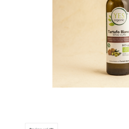
PASTE
CREME ȘI PASTE TARTINABILE
CONDIMENTE
CEAIURI GRECEȘTI
CIOCOLATĂ ȘI CACAO
HEALTHY SNACKS
SUPERALIMENTE
LACTATE
BACANIE
PRODUSE ECO / ORGANICE
PRODUSE ROMÂNEȘTI
COSMETICE
REMEDII NATURISTE
TOATE PRODUSELE