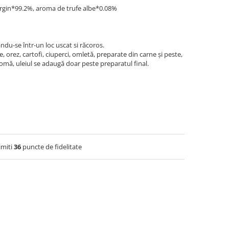
virgin*99.2%, aroma de trufe albe*0.08%
ându-se într-un loc uscat si răcoros.
, orez, cartofi, ciuperci, omletă, preparate din carne și peste,
omă, uleiul se adaugă doar peste preparatul final.
imiti
36
puncte de fidelitate