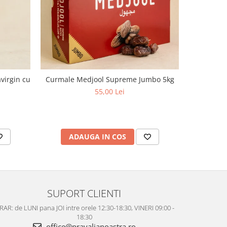
virgin cu
Curmale Medjool Supreme Jumbo 5kg
Ulei d
aciditate,
55,00 Lei
ADAUGA IN COS
AD
SUPORT CLIENTI
AR: de LUNI pana JOI intre orele 12:30-18:30, VINERI 09:00 -
18:30
office@pravalianoastra.ro