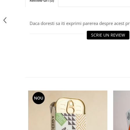
Review-uri
(0)
Daca doresti sa iti exprimi parerea despre acest 
SCRIE UN REVIEW
NOU