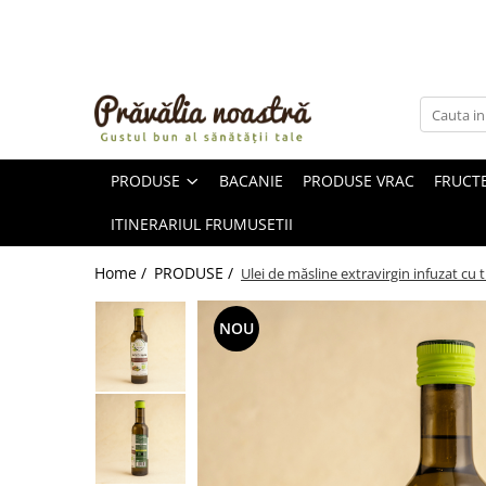
PRODUSE
NOUTĂȚI
ALIMENTE
PRODUSE
BACANIE
PRODUSE VRAC
FRUCTE
ULEIURI ȘI UNTURI
MĂSLINE
ITINERARIUL FRUMUSETII
NUCI ȘI SEMINȚE
FRUCTE DESHIDRATATE
Home /
PRODUSE /
Ulei de măsline extravirgin infuzat cu 
ÎNDULCITORI NATURALI / MIERE
FRUCTE LA CONSERVĂ
NOU
OȚETURI ȘI SOSURI
SOSURI
FĂINĂ FĂRĂ GLUTEN
BĂUTURI / LAPTE VEGETAL
OREZ ȘI CEREALE