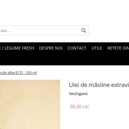
 / LEGUME FRESH
DESPRE NOI
CONTACT
UTILE
RETETE DI
trufe albe ECO - 250 ml
Ulei de măsline extravi
YesOrganic
36,00 Lei