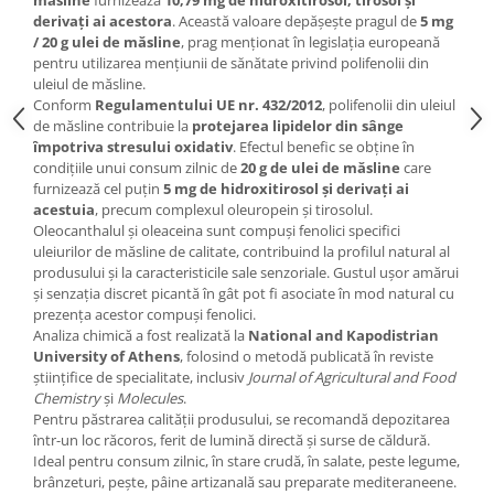
derivați ai acestora
. Această valoare depășește pragul de
5 mg
/ 20 g ulei de măsline
, prag menționat în legislația europeană
pentru utilizarea mențiunii de sănătate privind polifenolii din
uleiul de măsline.
Conform
Regulamentului UE nr. 432/2012
, polifenolii din uleiul
de măsline contribuie la
protejarea lipidelor din sânge
împotriva stresului oxidativ
. Efectul benefic se obține în
condițiile unui consum zilnic de
20 g de ulei de măsline
care
furnizează cel puțin
5 mg de hidroxitirosol și derivați ai
acestuia
, precum complexul oleuropein și tirosolul.
Oleocanthalul și oleaceina sunt compuși fenolici specifici
uleiurilor de măsline de calitate, contribuind la profilul natural al
produsului și la caracteristicile sale senzoriale. Gustul ușor amărui
și senzația discret picantă în gât pot fi asociate în mod natural cu
prezența acestor compuși fenolici.
Analiza chimică a fost realizată la
National and Kapodistrian
University of Athens
, folosind o metodă publicată în reviste
științifice de specialitate, inclusiv
Journal of Agricultural and Food
Chemistry
și
Molecules
.
Pentru păstrarea calității produsului, se recomandă depozitarea
într-un loc răcoros, ferit de lumină directă și surse de căldură.
Ideal pentru consum zilnic, în stare crudă, în salate, peste legume,
brânzeturi, pește, pâine artizanală sau preparate mediteraneene.