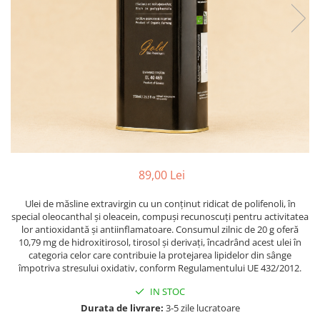
PASTE
CREME ȘI PASTE TARTINABILE
CONDIMENTE
CEAIURI GRECEȘTI
CIOCOLATĂ ȘI CACAO
HEALTHY SNACKS
SUPERALIMENTE
LACTATE
BACANIE
89,00 Lei
PRODUSE ECO / ORGANICE
PRODUSE ROMÂNEȘTI
Ulei de măsline extravirgin cu un conținut ridicat de polifenoli, în
special oleocanthal și oleacein, compuși recunoscuți pentru activitatea
COSMETICE
lor antioxidantă și antiinflamatoare. Consumul zilnic de 20 g oferă
10,79 mg de hidroxitirosol, tirosol și derivați, încadrând acest ulei în
REMEDII NATURISTE
categoria celor care contribuie la protejarea lipidelor din sânge
TOATE PRODUSELE
împotriva stresului oxidativ, conform Regulamentului UE 432/2012.
IN STOC
Durata de livrare:
3-5 zile lucratoare