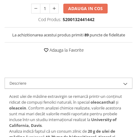
ADAUGA IN COS
Cod Produs:
5200132441442
La achizitionarea acestui produs primiti
89
puncte de fidelitate
Adauga la Favorite
Descriere
Acest ulei de măsline extravirgin se remarcă printr-un conținut
ridicat de compuși fenolici naturali, în special
oleocanthal
și
oleacein
. Conform analizei chimice realizate, valorile acestora
sunt mai mari decât valorile medii raportate pentru probele
incluse într-un studiu internațional realizat la
University of
California, Davis
.
Analiza indică faptul că un consum zilnic de
20 g de ulei de
măsline
furnizează
10,79 mg de hidroxitirosol, tirosol și