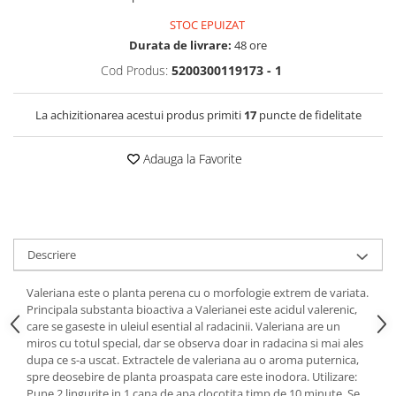
STOC EPUIZAT
Durata de livrare:
48 ore
Cod Produs:
5200300119173 - 1
La achizitionarea acestui produs primiti
17
puncte de fidelitate
Adauga la Favorite
Descriere
Valeriana este o planta perena cu o morfologie extrem de variata.
Principala substanta bioactiva a Valerianei este acidul valerenic,
care se gaseste in uleiul esential al radacinii. Valeriana are un
miros cu totul special, dar se observa doar in radacina si mai ales
dupa ce s-a uscat. Extractele de valeriana au o aroma puternica,
spre deosebire de planta proaspata care este inodora. Utilizare:
Pune 2 lingurite in 1 cana de apa clocotita timp de 10 minute. Se