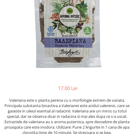
PASTE
CREME ȘI PASTE TARTINABILE
CONDIMENTE
CEAIURI GRECEȘTI
CIOCOLATĂ ȘI CACAO
HEALTHY SNACKS
SUPERALIMENTE
LACTATE
BACANIE
PRODUSE ECO / ORGANICE
PRODUSE ROMÂNEȘTI
17,00 Lei
COSMETICE
Valeriana este o planta perena cu o morfologie extrem de variata.
REMEDII NATURISTE
Principala substanta bioactiva a Valerianei este acidul valerenic, care se
TOATE PRODUSELE
gaseste in uleiul esential al radacinii. Valeriana are un miros cu totul
special, dar se observa doar in radacina si mai ales dupa ce s-a uscat.
Extractele de valeriana au o aroma puternica, spre deosebire de planta
proaspata care este inodora. Utilizare: Pune 2 lingurite in 1 cana de apa
clocotita timp de 10 minute. Se strecoara si se bea.