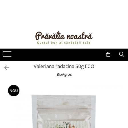
PRODUSE
NOUTĂȚI
ALIMENTE
ULEIURI ȘI UNTURI
MĂSLINE
NUCI ȘI SEMINȚE
Valeriana radacina 50g ECO
FRUCTE DESHIDRATATE
BioAgros
ÎNDULCITORI NATURALI / MIERE
FRUCTE LA CONSERVĂ
NOU
OȚETURI ȘI SOSURI
SOSURI
FĂINĂ FĂRĂ GLUTEN
BĂUTURI / LAPTE VEGETAL
OREZ ȘI CEREALE