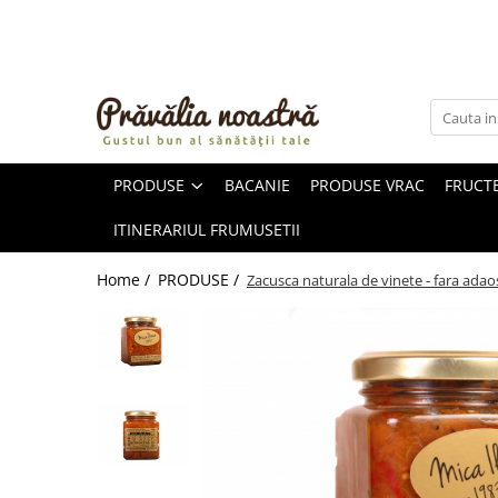
PRODUSE
NOUTĂȚI
ALIMENTE
PRODUSE
BACANIE
PRODUSE VRAC
FRUCTE
ULEIURI ȘI UNTURI
MĂSLINE
ITINERARIUL FRUMUSETII
NUCI ȘI SEMINȚE
FRUCTE DESHIDRATATE
Home /
PRODUSE /
Zacusca naturala de vinete - fara adao
ÎNDULCITORI NATURALI / MIERE
FRUCTE LA CONSERVĂ
OȚETURI ȘI SOSURI
SOSURI
FĂINĂ FĂRĂ GLUTEN
BĂUTURI / LAPTE VEGETAL
OREZ ȘI CEREALE