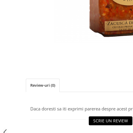
PASTE
CREME ȘI PASTE TARTINABILE
CONDIMENTE
CEAIURI GRECEȘTI
CIOCOLATĂ ȘI CACAO
HEALTHY SNACKS
SUPERALIMENTE
LACTATE
BACANIE
PRODUSE ECO / ORGANICE
PRODUSE ROMÂNEȘTI
Review-uri
(0)
COSMETICE
REMEDII NATURISTE
Daca doresti sa iti exprimi parerea despre acest 
TOATE PRODUSELE
SCRIE UN REVIEW