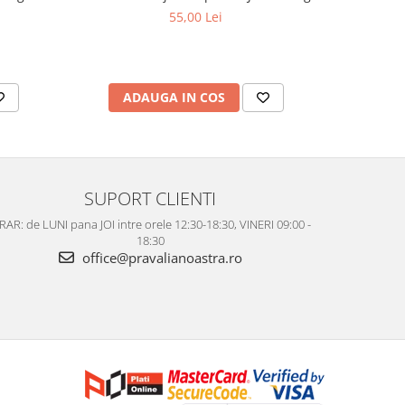
aciditate,
55,00 Lei
ADAUGA IN COS
AD
SUPORT CLIENTI
AR: de LUNI pana JOI intre orele 12:30-18:30, VINERI 09:00 -
18:30
office@pravalianoastra.ro