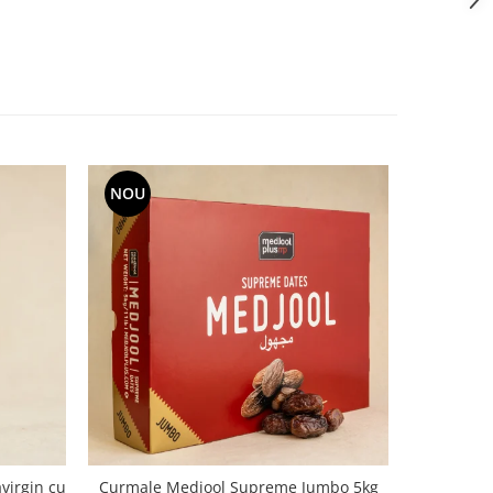
NOU
virgin cu
Curmale Medjool Supreme Jumbo 5kg
Ulei d