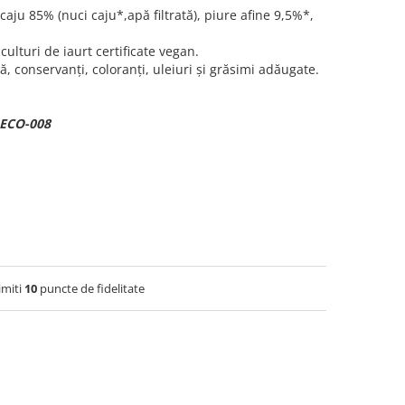
caju 85% (nuci caju*,apă filtrată), piure afine 9,5%*,
ulturi de iaurt certificate vegan.
ă, conservanți, coloranți, uleiuri și grăsimi adăugate.
O-ECO-008
imiti
10
puncte de fidelitate