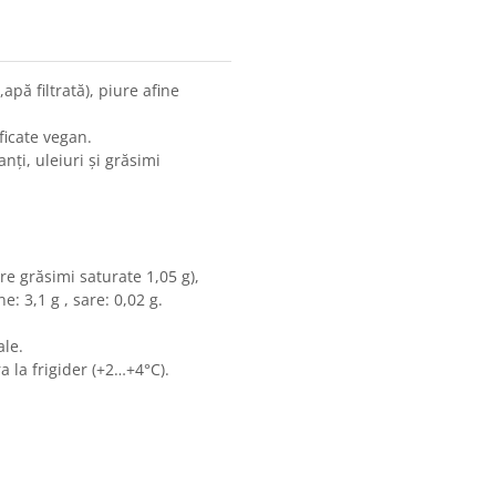
apă filtrată), piure afine
ficate vegan.
nți, uleiuri și grăsimi
are grăsimi saturate 1,05 g),
e: 3,1 g , sare: 0,02 g.
ale.
ra la frigider (+2…+4°C).