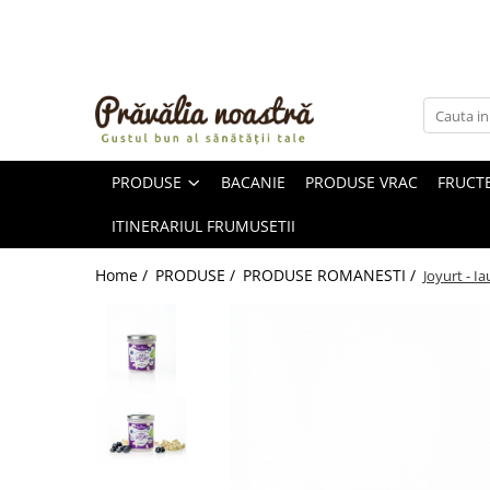
PRODUSE
NOUTĂȚI
ALIMENTE
PRODUSE
BACANIE
PRODUSE VRAC
FRUCTE
ULEIURI ȘI UNTURI
MĂSLINE
ITINERARIUL FRUMUSETII
NUCI ȘI SEMINȚE
FRUCTE DESHIDRATATE
Home /
PRODUSE /
PRODUSE ROMANESTI /
Joyurt - I
ÎNDULCITORI NATURALI / MIERE
FRUCTE LA CONSERVĂ
OȚETURI ȘI SOSURI
SOSURI
FĂINĂ FĂRĂ GLUTEN
BĂUTURI / LAPTE VEGETAL
OREZ ȘI CEREALE