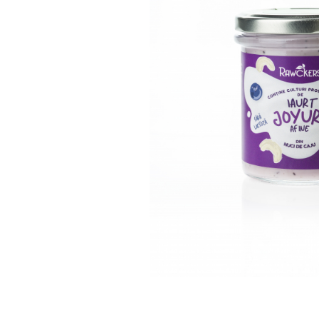
PASTE
CREME ȘI PASTE TARTINABILE
CONDIMENTE
CEAIURI GRECEȘTI
CIOCOLATĂ ȘI CACAO
HEALTHY SNACKS
SUPERALIMENTE
LACTATE
BACANIE
PRODUSE ECO / ORGANICE
PRODUSE ROMÂNEȘTI
COSMETICE
REMEDII NATURISTE
TOATE PRODUSELE