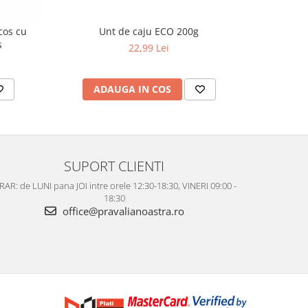
ocos cu
Unt de caju ECO 200g
Joyurt - Ia
s
22,99 Lei
ADAUGA IN COS
AD
SUPORT CLIENTI
AR: de LUNI pana JOI intre orele 12:30-18:30, VINERI 09:00 -
18:30
office@pravalianoastra.ro