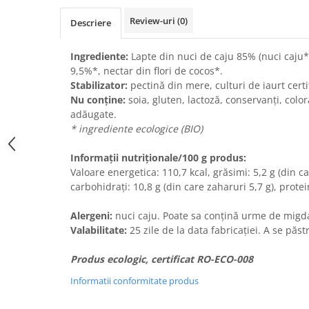
Review-uri
(0)
Descriere
Ingrediente:
Lapte din nuci de caju 85% (nuci caju*,
9,5%*, nectar din flori de cocos*.
Stabilizator:
pectină din mere, culturi de iaurt certi
Nu conține:
soia, gluten, lactoză, conservanți, colora
adăugate.
* ingrediente ecologice (BIO)
Informații nutriționale/100 g produs:
Valoare energetica: 110,7 kcal, grăsimi: 5,2 g (din c
carbohidrați: 10,8 g (din care zaharuri 5,7 g), protein
Alergeni:
nuci caju. Poate sa conțină urme de migd
Valabilitate:
25 zile de la data fabricației. A se păst
Produs ecologic, certificat RO-ECO-008
Informatii conformitate produs