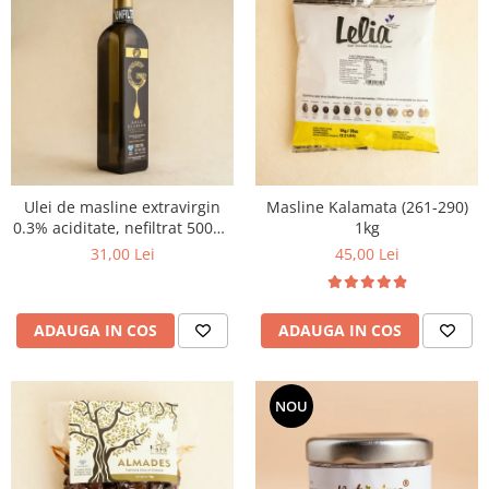
Ulei de masline extravirgin
Masline Kalamata (261-290)
0.3% aciditate, nefiltrat 500ml
1kg
- presat la rece
31,00 Lei
45,00 Lei
ADAUGA IN COS
ADAUGA IN COS
NOU