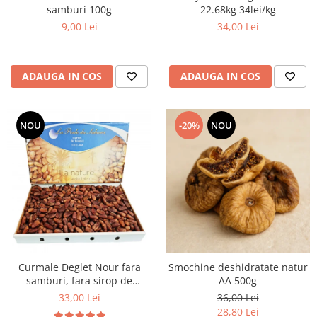
samburi 100g
22.68kg 34lei/kg
9,00 Lei
34,00 Lei
ADAUGA IN COS
ADAUGA IN COS
NOU
-20%
NOU
Curmale Deglet Nour fara
Smochine deshidratate natur
samburi, fara sirop de
AA 500g
glucoza 5 kg VRAC
33,00 Lei
36,00 Lei
28,80 Lei