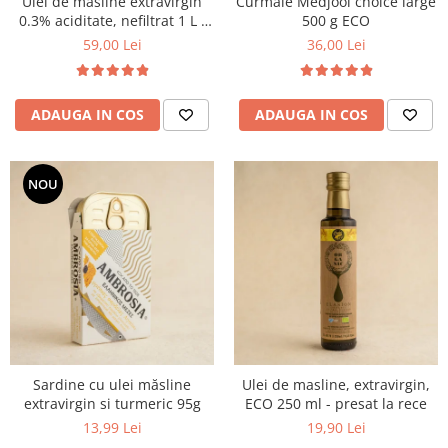
Ulei de masline extravirgin
Curmale Medjool choice large
0.3% aciditate, nefiltrat 1 L -
500 g ECO
presat la rece
59,00 Lei
36,00 Lei
ADAUGA IN COS
ADAUGA IN COS
NOU
Sardine cu ulei măsline
Ulei de masline, extravirgin,
extravirgin si turmeric 95g
ECO 250 ml - presat la rece
13,99 Lei
19,90 Lei