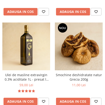
ADAUGA IN COS
ADAUGA IN COS
NOU
Ulei de masline extravirgin
Smochine deshidratate natur
0.3% aciditate 1L - presat la
Grecia 200g
rece
59,00 Lei
11,00 Lei
ADAUGA IN COS
ADAUGA IN COS