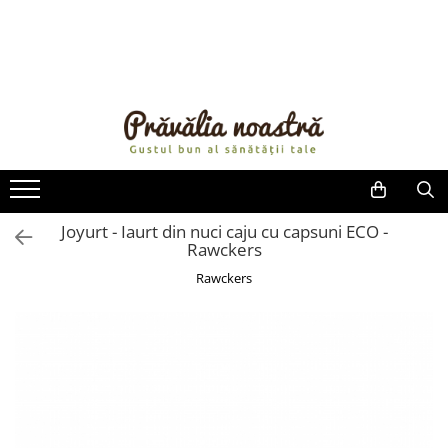
PRODUSE
NOUTĂȚI
ALIMENTE
ULEIURI ȘI UNTURI
MĂSLINE
NUCI ȘI SEMINȚE
Joyurt - Iaurt din nuci caju cu capsuni ECO -
Rawckers
FRUCTE DESHIDRATATE
ÎNDULCITORI NATURALI / MIERE
Rawckers
FRUCTE LA CONSERVĂ
OȚETURI ȘI SOSURI
SOSURI
FĂINĂ FĂRĂ GLUTEN
BĂUTURI / LAPTE VEGETAL
OREZ ȘI CEREALE