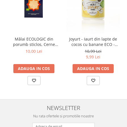
Mălai ECOLOGIC din
Joyurt - Iaurt din lapte de
porumb sticlos, Cerne
cocos cu banane ECO -
Soare, 500g
Rawckers
10,00 Lei
10,99 Lei
9,99 Lei
ADAUGA IN COS
ADAUGA IN COS
NEWSLETTER
Nu rata ofertele si promotiile noastre