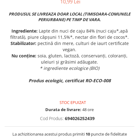
10,99 Lei
PRODUSUL SE LIVREAZA DOAR LOCAL (TIMISOARA-COMUNELE
PERIURBANE) PE TIMP DE VARA.
Ingrediente:
Lapte din nuci de caju 84% (nuci caju*,apă
filtrată), piure căpșuni 11,5%*, nectar din flori de cocos*.
Stabilizator:
pectină din mere, culturi de iaurt certificate
vegan.
Nu conține:
soia, gluten, lactoză, conservanți, coloranți,
uleiuri și grăsimi adăugate.
* ingrediente ecologice (BIO)
Produs ecologic, certificat RO-ECO-008
STOC EPUIZAT
Durata de livrare:
48 ore
Cod Produs:
694026252439
La achizitionarea acestui produs primiti
10
puncte de fidelitate