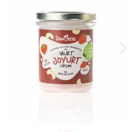
PASTE
CREME ȘI PASTE TARTINABILE
CONDIMENTE
CEAIURI GRECEȘTI
CIOCOLATĂ ȘI CACAO
HEALTHY SNACKS
SUPERALIMENTE
LACTATE
BACANIE
PRODUSE ECO / ORGANICE
PRODUSE ROMÂNEȘTI
COSMETICE
REMEDII NATURISTE
TOATE PRODUSELE