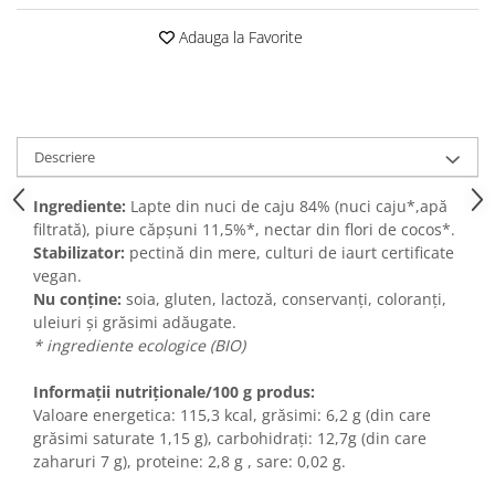
Adauga la Favorite
Descriere
Ingrediente:
Lapte din nuci de caju 84% (nuci caju*,apă
filtrată), piure căpșuni 11,5%*, nectar din flori de cocos*.
Stabilizator:
pectină din mere, culturi de iaurt certificate
vegan.
Nu conține:
soia, gluten, lactoză, conservanți, coloranți,
uleiuri și grăsimi adăugate.
* ingrediente ecologice (BIO)
Informații nutriționale/100 g produs:
Valoare energetica: 115,3 kcal, grăsimi: 6,2 g (din care
grăsimi saturate 1,15 g), carbohidrați: 12,7g (din care
zaharuri 7 g), proteine: 2,8 g , sare: 0,02 g.