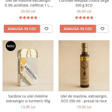
Ulei de masline extravirgin
Curmale Medjool choice large
0.3% aciditate, nefiltrat 1 L -
500 g ECO
presat la rece
59,00 Lei
36,00 Lei
ADAUGA IN COS
ADAUGA IN COS
NOU
Sardine cu ulei măsline
Ulei de masline, extravirgin,
extravirgin si turmeric 95g
ECO 250 ml - presat la rece
13,99 Lei
19,90 Lei