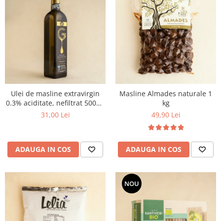
Ulei de masline extravirgin
Masline Almades naturale 1
0.3% aciditate, nefiltrat 500ml
kg
- presat la rece
31,00 Lei
49,90 Lei
ADAUGA IN COS
ADAUGA IN COS
NOU