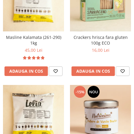
Masline Kalamata (261-290)
Crackers hrisca fara gluten
1kg
100g ECO
45,00 Lei
16,00 Lei
ADAUGA IN COS
ADAUGA IN COS
-15%
NOU