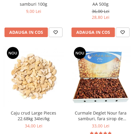
samburi 100g
AA 500g
9,00 Lei
36,00 Lei
28,80 Lei
ADAUGA IN COS
ADAUGA IN COS
NOU
NOU
Caju crud Large Pieces
Curmale Deglet Nour fara
22.68kg 34lei/kg
samburi, fara sirop de
glucoza 5 kg VRAC
34,00 Lei
33,00 Lei