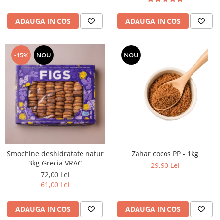
ADAUGA IN COS
ADAUGA IN COS
-15%
NOU
NOU
Smochine deshidratate natur
Zahar cocos PP - 1kg
3kg Grecia VRAC
29,90 Lei
72,00 Lei
61,00 Lei
ADAUGA IN COS
ADAUGA IN COS