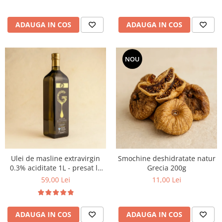
ADAUGA IN COS
ADAUGA IN COS
NOU
Ulei de masline extravirgin
Smochine deshidratate natur
0.3% aciditate 1L - presat la
Grecia 200g
rece
59,00 Lei
11,00 Lei
ADAUGA IN COS
ADAUGA IN COS