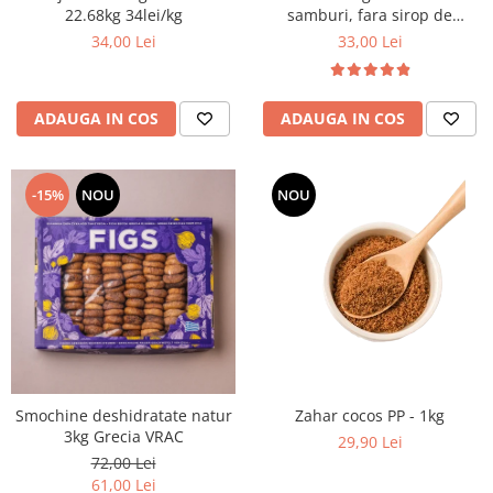
22.68kg 34lei/kg
samburi, fara sirop de
glucoza 5 kg VRAC
34,00 Lei
33,00 Lei
ADAUGA IN COS
ADAUGA IN COS
-15%
NOU
NOU
Smochine deshidratate natur
Zahar cocos PP - 1kg
3kg Grecia VRAC
29,90 Lei
72,00 Lei
61,00 Lei