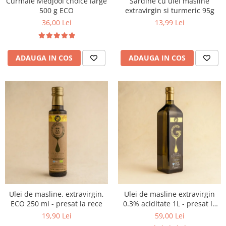
Curmale Medjool choice large
Sardine cu ulei măsline
500 g ECO
extravirgin si turmeric 95g
36,00 Lei
13,99 Lei
ADAUGA IN COS
ADAUGA IN COS
Ulei de masline, extravirgin,
Ulei de masline extravirgin
ECO 250 ml - presat la rece
0.3% aciditate 1L - presat la
rece
19,90 Lei
59,00 Lei