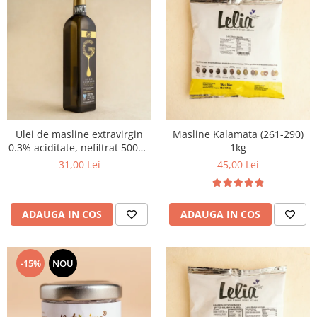
Ulei de masline extravirgin
Masline Kalamata (261-290)
0.3% aciditate, nefiltrat 500ml
1kg
- presat la rece
31,00 Lei
45,00 Lei
ADAUGA IN COS
ADAUGA IN COS
-15%
NOU