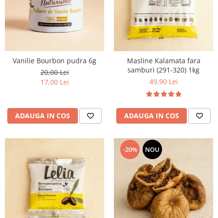
Vanilie Bourbon pudra 6g
Masline Kalamata fara
samburi (291-320) 1kg
20,00 Lei
49,90 Lei
17,00 Lei
ADAUGA IN COS
ADAUGA IN COS
-20%
NOU