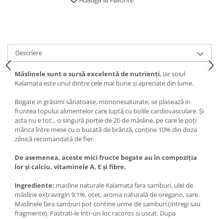
Descriere
Măslinele sunt o sursă excelentă de nutrienți
, iar soiul
Kalamata este unul dintre cele mai bune și apreciate din lume.
Bogate in grăsimi sănatoase, mononesaturate, se plasează in
fruntea topului alimentelor care luptă cu bolile cardiovasculare. Și
asta nu e tot... o singură porție de 20 de măsline, pe care le poți
mânca între mese cu o bucată de brânză, conține 10% din doza
zilnică recomandată de fier.
De asemenea, aceste mici fructe bogate au în compoziția
lor și calciu, vitaminele A, E și fibre.
Ingrediente:
masline naturale Kalamata fara samburi, ulei de
măsline extravirgin 9.1%, oțet, aroma naturală de oregano, sare.
Maslinele fara samburi pot contine urme de samburi (intregi sau
fragmente). Pastrati-le intr-un loc racoros si uscat. Dupa