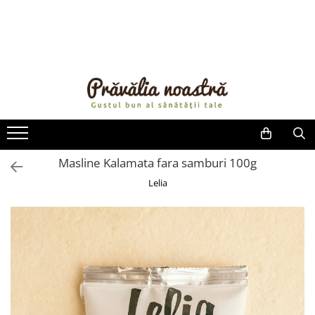
PRODUSE
NOUTĂȚI
ALIMENTE
ULEIURI ȘI UNTURI
MĂSLINE
NUCI ȘI SEMINȚE
Masline Kalamata fara samburi 100g
FRUCTE DESHIDRATATE
Lelia
ÎNDULCITORI NATURALI / MIERE
FRUCTE LA CONSERVĂ
OȚETURI ȘI SOSURI
SOSURI
FĂINĂ FĂRĂ GLUTEN
BĂUTURI / LAPTE VEGETAL
OREZ ȘI CEREALE