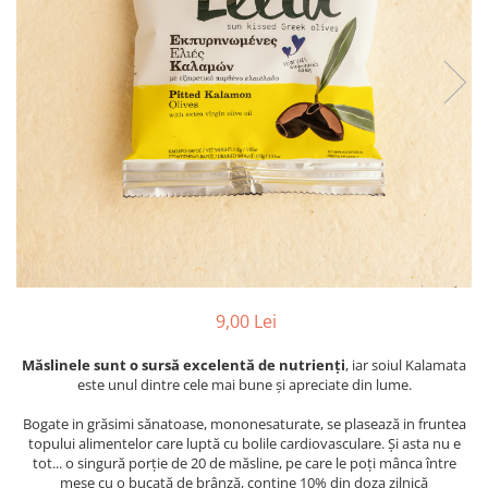
PASTE
CREME ȘI PASTE TARTINABILE
CONDIMENTE
CEAIURI GRECEȘTI
CIOCOLATĂ ȘI CACAO
HEALTHY SNACKS
SUPERALIMENTE
LACTATE
BACANIE
PRODUSE ECO / ORGANICE
PRODUSE ROMÂNEȘTI
9,00 Lei
COSMETICE
Măslinele sunt o sursă excelentă de nutrienți
, iar soiul Kalamata
REMEDII NATURISTE
este unul dintre cele mai bune și apreciate din lume.
TOATE PRODUSELE
Bogate in grăsimi sănatoase, mononesaturate, se plasează in fruntea
topului alimentelor care luptă cu bolile cardiovasculare. Și asta nu e
tot... o singură porție de 20 de măsline, pe care le poți mânca între
mese cu o bucată de brânză, conține 10% din doza zilnică