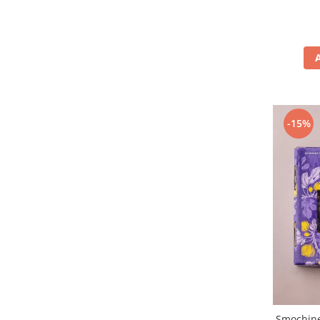
-15%
Smochine