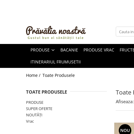
PRODUSE
NOUTĂȚI
ALIMENTE
PRODUSE
BACANIE
PRODUSE VRAC
FRUCTE
ULEIURI ȘI UNTURI
MĂSLINE
ITINERARIUL FRUMUSETII
NUCI ȘI SEMINȚE
FRUCTE DESHIDRATATE
Home /
Toate Produsele
ÎNDULCITORI NATURALI / MIERE
FRUCTE LA CONSERVĂ
Toate 
TOATE PRODUSELE
OȚETURI ȘI SOSURI
Afiseaza:
PRODUSE
SOSURI
SUPER OFERTE
FĂINĂ FĂRĂ GLUTEN
NOUTĂȚI
BĂUTURI / LAPTE VEGETAL
Vrac
OREZ ȘI CEREALE
NOU