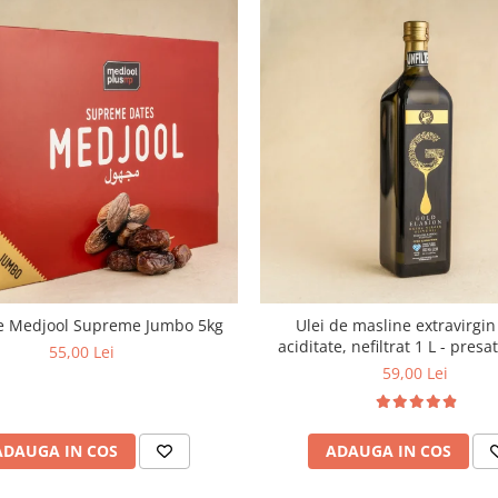
e Medjool Supreme Jumbo 5kg
Ulei de masline extravirgi
aciditate, nefiltrat 1 L - presa
55,00 Lei
59,00 Lei
ADAUGA IN COS
ADAUGA IN COS