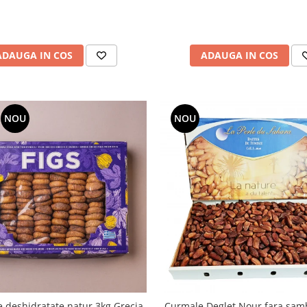
ADAUGA IN COS
ADAUGA IN COS
NOU
NOU
 deshidratate natur 3kg Grecia
Curmale Deglet Nour fara samb