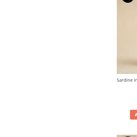
PASTE
CREME ȘI PASTE TARTINABILE
CONDIMENTE
CEAIURI GRECEȘTI
CIOCOLATĂ ȘI CACAO
HEALTHY SNACKS
SUPERALIMENTE
LACTATE
BACANIE
PRODUSE ECO / ORGANICE
Sardine i
PRODUSE ROMÂNEȘTI
COSMETICE
REMEDII NATURISTE
TOATE PRODUSELE