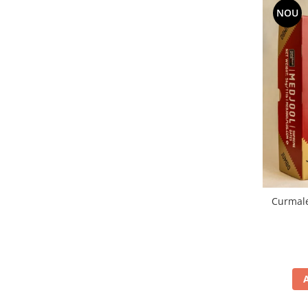
NOU
Curmal