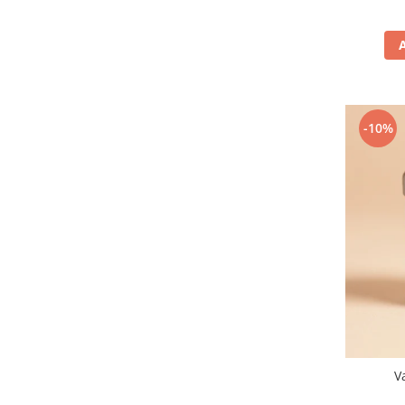
-10%
V