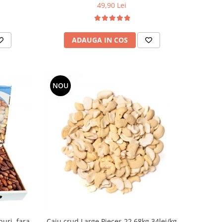
49,90 Lei
ADAUGA IN COS
NOU
uri, fara
Caju crud Large Pieces 22.68kg 34lei/kg