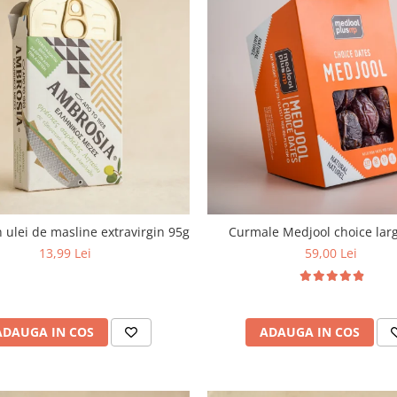
n ulei de masline extravirgin 95g
Curmale Medjool choice larg
13,99 Lei
59,00 Lei
ADAUGA IN COS
ADAUGA IN COS