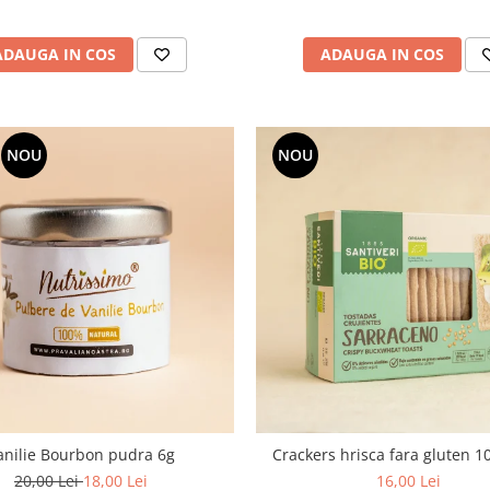
ADAUGA IN COS
ADAUGA IN COS
NOU
NOU
anilie Bourbon pudra 6g
Crackers hrisca fara gluten 
20,00 Lei
18,00 Lei
16,00 Lei