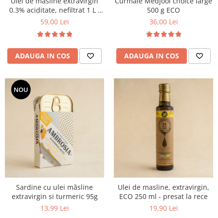
Ulei de masline extravirgin
Curmale Medjool choice large
0.3% aciditate, nefiltrat 1 L -
500 g ECO
presat la rece
59,00 Lei
36,00 Lei
ADAUGA IN COS
ADAUGA IN COS
NOU
Sardine cu ulei măsline
Ulei de masline, extravirgin,
extravirgin si turmeric 95g
ECO 250 ml - presat la rece
13,99 Lei
19,90 Lei