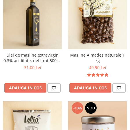
Ulei de masline extravirgin
Masline Almades naturale 1
0.3% aciditate, nefiltrat 500ml
kg
- presat la rece
31,00 Lei
49,90 Lei
ADAUGA IN COS
ADAUGA IN COS
-10%
NOU