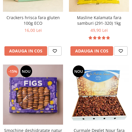
Crackers hrisca fara gluten
Masline Kalamata fara
100g ECO
samburi (291-320) 1kg
16,00 Lei
49,90 Lei
ADAUGA IN COS
ADAUGA IN COS
-15%
NOU
NOU
Smochine deshidratate natur
Curmale Deglet Nour fara