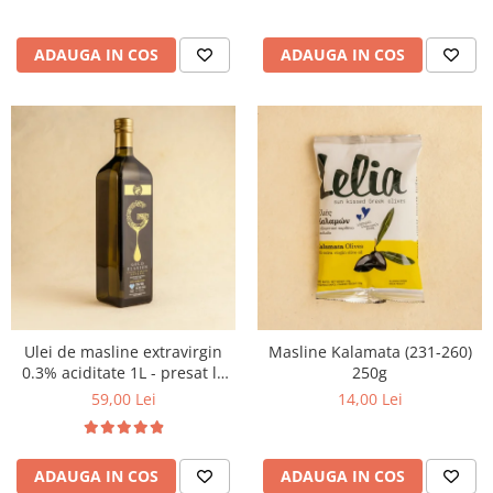
ADAUGA IN COS
ADAUGA IN COS
Ulei de masline extravirgin
Masline Kalamata (231-260)
0.3% aciditate 1L - presat la
250g
rece
59,00 Lei
14,00 Lei
ADAUGA IN COS
ADAUGA IN COS