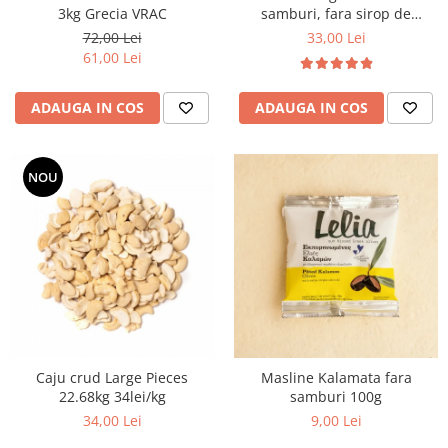
3kg Grecia VRAC
samburi, fara sirop de
glucoza 5 kg VRAC
72,00 Lei
33,00 Lei
61,00 Lei
ADAUGA IN COS
ADAUGA IN COS
NOU
Caju crud Large Pieces
Masline Kalamata fara
22.68kg 34lei/kg
samburi 100g
34,00 Lei
9,00 Lei