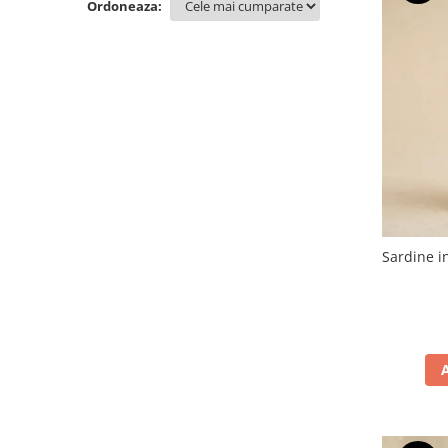
Ordoneaza:
PASTE
CREME ȘI PASTE TARTINABILE
CONDIMENTE
CEAIURI GRECEȘTI
CIOCOLATĂ ȘI CACAO
HEALTHY SNACKS
SUPERALIMENTE
LACTATE
BACANIE
PRODUSE ECO / ORGANICE
Sardine i
PRODUSE ROMÂNEȘTI
COSMETICE
REMEDII NATURISTE
TOATE PRODUSELE