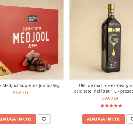
e Medjool Supreme Jumbo 5kg
Ulei de masline extravirgi
aciditate, nefiltrat 1 L - presa
55,00 Lei
59,00 Lei
ADAUGA IN COS
ADAUGA IN COS