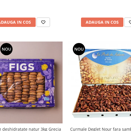
ADAUGA IN COS
ADAUGA IN COS
NOU
NOU
 deshidratate natur 3kg Grecia
Curmale Deglet Nour fara samb