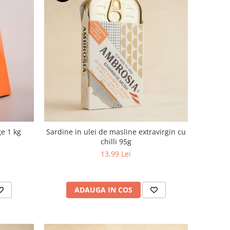
e 1 kg
Sardine in ulei de masline extravirgin cu
chilli 95g
13,99 Lei
ADAUGA IN COS