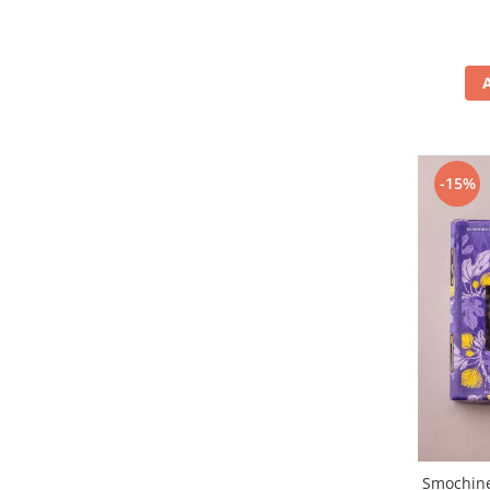
-15%
Smochine