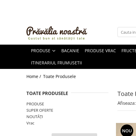
PRODUSE
NOUTĂȚI
ALIMENTE
PRODUSE
BACANIE
PRODUSE VRAC
FRUCTE
ULEIURI ȘI UNTURI
MĂSLINE
ITINERARIUL FRUMUSETII
NUCI ȘI SEMINȚE
FRUCTE DESHIDRATATE
Home /
Toate Produsele
ÎNDULCITORI NATURALI / MIERE
FRUCTE LA CONSERVĂ
Toate 
TOATE PRODUSELE
OȚETURI ȘI SOSURI
Afiseaza:
PRODUSE
SOSURI
SUPER OFERTE
FĂINĂ FĂRĂ GLUTEN
NOUTĂȚI
BĂUTURI / LAPTE VEGETAL
Vrac
OREZ ȘI CEREALE
NOU