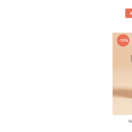
-10%
V