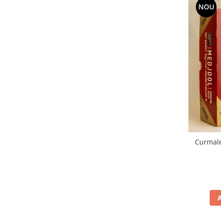
NOU
Curmal