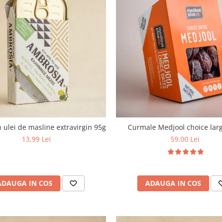
n ulei de masline extravirgin 95g
Curmale Medjool choice larg
13,99 Lei
59,00 Lei
ADAUGA IN COS
ADAUGA IN COS