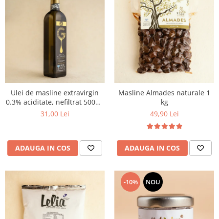
Ulei de masline extravirgin
Masline Almades naturale 1
0.3% aciditate, nefiltrat 500ml
kg
- presat la rece
31,00 Lei
49,90 Lei
ADAUGA IN COS
ADAUGA IN COS
-10%
NOU