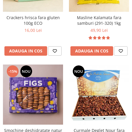
Crackers hrisca fara gluten
Masline Kalamata fara
100g ECO
samburi (291-320) 1kg
16,00 Lei
49,90 Lei
ADAUGA IN COS
ADAUGA IN COS
-15%
NOU
NOU
Smochine deshidratate natur
Curmale Deglet Nour fara