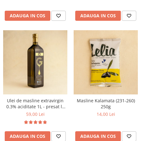
ADAUGA IN COS
ADAUGA IN COS
Ulei de masline extravirgin
Masline Kalamata (231-260)
0.3% aciditate 1L - presat la
250g
rece
59,00 Lei
14,00 Lei
ADAUGA IN COS
ADAUGA IN COS