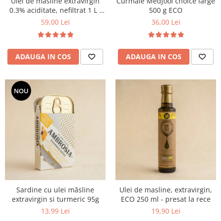
Ulei de masline extravirgin
Curmale Medjool choice large
0.3% aciditate, nefiltrat 1 L -
500 g ECO
presat la rece
59,00 Lei
36,00 Lei
ADAUGA IN COS
ADAUGA IN COS
NOU
Sardine cu ulei măsline
Ulei de masline, extravirgin,
extravirgin si turmeric 95g
ECO 250 ml - presat la rece
13,99 Lei
19,90 Lei