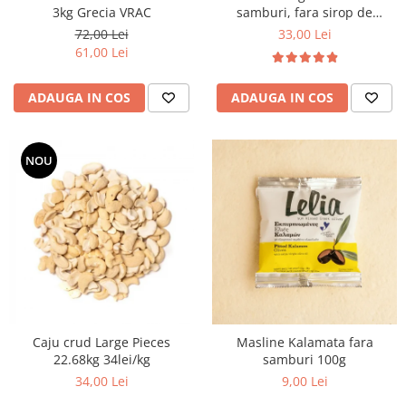
3kg Grecia VRAC
samburi, fara sirop de
glucoza 5 kg VRAC
72,00 Lei
33,00 Lei
61,00 Lei
ADAUGA IN COS
ADAUGA IN COS
NOU
Caju crud Large Pieces
Masline Kalamata fara
22.68kg 34lei/kg
samburi 100g
34,00 Lei
9,00 Lei