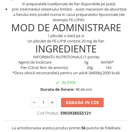
în preparatele tradiționale de fier disponibile pe piață,
prin intermediul sistemului limfatic - acest mecanism de absorbție
a fierului este posibil numai în cazul preparatelor lipozomale (de
exemplu FE-LIP®).
MOD DE ADMINISTRARE
1 pliculeț o dată pe zi.
Un pliculeț de FE-LIP® conține 20 mg de fier.
INGREDIENTE
INFORMAȚII NUTRIȚIONALE (1 portie)
Agenți de încărcare 5g %VNR*
Fier (Citrat feric de amoniu) 20g 143
*Doza zilnică recomandată pentru un adult (8400kj/2000 kcal)
IN STOC
Durata de livrare:
48 de ore
ADAUGA IN COS
Cod Produs:
5903938555121
La achizitionarea acestui produs primiti
56
puncte de fidelitate