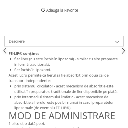
Adauga la Favorite
Descriere
FE-LIP® conține:
fier liber (nu este închis în lipozomi) - similar cu alte preparate
în formă tradițională,
fier închis în lipozomi.
Acest lucru permite ca fierul să fie absorbit prin două căi de
transport independente:
prin sistemul circulator - acest mecanism de absorbție este
utilizat în preparatele tradiționale de fier disponibile pe piață,
prin intermediul sistemului limfatic - acest mecanism de
absorbție a fierului este posibil numai în cazul preparatelor
lipozomale (de exemplu FE-LIP®).
MOD DE ADMINISTRARE
1 pliculeț o dată pe zi.