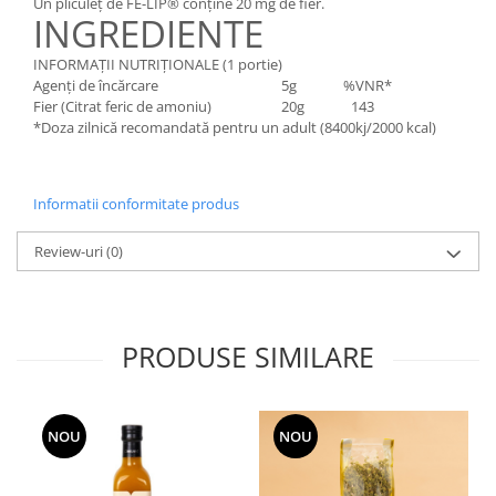
Un pliculeț de FE-LIP® conține 20 mg de fier.
INGREDIENTE
INFORMAȚII NUTRIȚIONALE (1 portie)
Agenți de încărcare 5g %VNR*
Fier (Citrat feric de amoniu) 20g 143
*Doza zilnică recomandată pentru un adult (8400kj/2000 kcal)
Informatii conformitate produs
Review-uri
(0)
PRODUSE SIMILARE
NOU
NOU