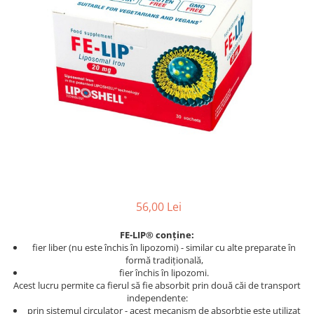
PASTE
CREME ȘI PASTE TARTINABILE
CONDIMENTE
CEAIURI GRECEȘTI
CIOCOLATĂ ȘI CACAO
HEALTHY SNACKS
SUPERALIMENTE
LACTATE
BACANIE
PRODUSE ECO / ORGANICE
PRODUSE ROMÂNEȘTI
56,00 Lei
COSMETICE
FE-LIP® conține:
REMEDII NATURISTE
fier liber (nu este închis în lipozomi) - similar cu alte preparate în
TOATE PRODUSELE
formă tradițională,
fier închis în lipozomi.
Acest lucru permite ca fierul să fie absorbit prin două căi de transport
independente:
prin sistemul circulator - acest mecanism de absorbție este utilizat