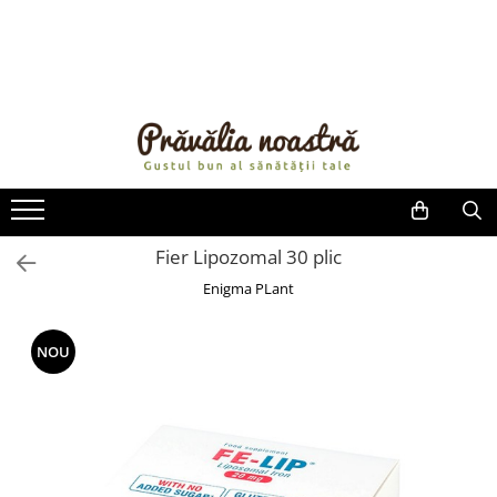
PRODUSE
NOUTĂȚI
ALIMENTE
ULEIURI ȘI UNTURI
MĂSLINE
NUCI ȘI SEMINȚE
Fier Lipozomal 30 plic
FRUCTE DESHIDRATATE
Enigma PLant
ÎNDULCITORI NATURALI / MIERE
FRUCTE LA CONSERVĂ
NOU
OȚETURI ȘI SOSURI
SOSURI
FĂINĂ FĂRĂ GLUTEN
BĂUTURI / LAPTE VEGETAL
OREZ ȘI CEREALE