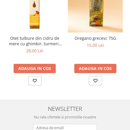
Otet tulbure din cidru de
Oregano grecesc 75G
mere cu ghimbir, turmeric
15,00 Lei
si piper negru Eco 500ml
28,00 Lei
Clearspring
ADAUGA IN COS
ADAUGA IN COS
NEWSLETTER
Nu rata ofertele si promotiile noastre