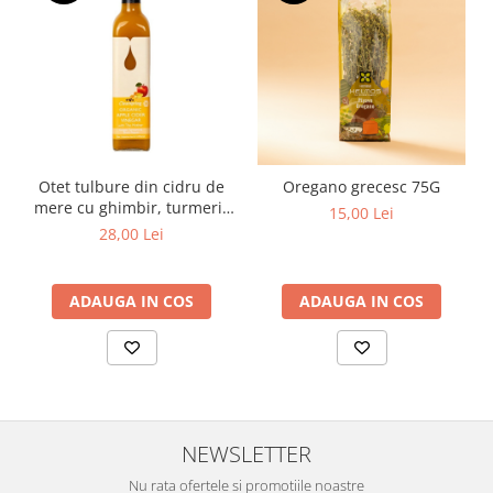
Otet tulbure din cidru de
Oregano grecesc 75G
mere cu ghimbir, turmeric
15,00 Lei
si piper negru Eco 500ml
28,00 Lei
Clearspring
ADAUGA IN COS
ADAUGA IN COS
NEWSLETTER
Nu rata ofertele si promotiile noastre