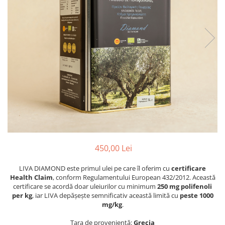
PASTE
CREME ȘI PASTE TARTINABILE
CONDIMENTE
CEAIURI GRECEȘTI
CIOCOLATĂ ȘI CACAO
HEALTHY SNACKS
SUPERALIMENTE
LACTATE
BACANIE
PRODUSE ECO / ORGANICE
PRODUSE ROMÂNEȘTI
450,00 Lei
COSMETICE
LIVA DIAMOND este primul ulei pe care îl oferim cu
certificare
REMEDII NATURISTE
Health Claim
, conform Regulamentului European 432/2012. Această
TOATE PRODUSELE
certificare se acordă doar uleiurilor cu minimum
250 mg polifenoli
per kg
, iar LIVA depășește semnificativ această limită cu
peste 1000
mg/kg
.
Țara de proveniență:
Grecia