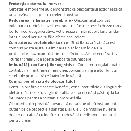
Protecția sistemului nervos
Cercetările moderne au demonstrat că oleocantalul acționează ca
un adevărat scut pentru creierul nostru:
Reducerea inflamației cerebrale
- Oleocantalul combat
inflamația cronică la nivel neuronal, un factor cheie în dezvoltarea
bolilor neurodegenerative. Acționează similar ibuprofenului, dar
într-un mod natural și fără efecte secundare.
Combaterea proteinelor toxice
- Studiile au arătat că acest
compus poate ajuta la eliminarea plăcilor amiloide și a
proteinelor tau, acumulate în creier în boala Alzheimer. Practic,
"curăță" creierul de aceste depozite dăunătoare.
Îmbunătățirea funcțiilor cognitive
- Consumul regulat poate
contribui la menținerea memoriei, concentrării și a altor funcții
cerebrale pe măsură ce înaintăm în vârstă.
Cum să beneficiați de oleocantalul
Pentru a profita de aceste beneficii, consumați zilnic 2-3 linguri de
ulei de măsline extravirgin de calitate superioară si păstrați la loc
întunecos pentru a conserva proprietățile.
Oleocantalul reprezintă dovada că natura ne oferă instrumente
puternice de protecție a sănătății, iar uleiul de măsline nu este
doar o delicatesă culinară, ci un adevărat medicament natural
pentru creier.