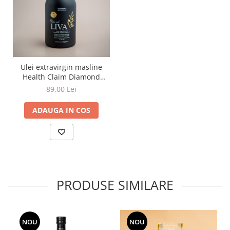
Ulei extravirgin masline
Health Claim Diamond
250ml ECO
89,00 Lei
ADAUGA IN COS
PRODUSE SIMILARE
NOU
NOU