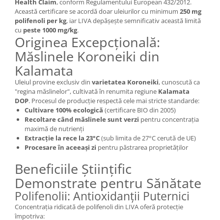
Health Claim
, conform Regulamentului European 432/2012.
Această certificare se acordă doar uleiurilor cu minimum
250 mg
polifenoli per kg
, iar LIVA depășește semnificativ această limită
cu
peste 1000 mg/kg
.
Originea Excepcțională:
Măslinele Koroneiki din
Kalamata
Uleiul provine exclusiv din
varietatea Koroneiki
, cunoscută ca
"regina măslinelor", cultivată în renumita regiune
Kalamata
DOP
. Procesul de producție respectă cele mai stricte standarde:
Cultivare 100% ecologică
(certificare BIO din 2005)
Recoltare când măslinele sunt verzi
pentru concentrația
maximă de nutrienți
Extracție la rece la 23°C
(sub limita de 27°C cerută de UE)
Procesare în aceeași zi
pentru păstrarea proprietăților
Beneficiile Științific
Demonstrate pentru Sănătate
Polifenolii: Antioxidanții Puternici
Concentrația ridicată de polifenoli din LIVA oferă protecție
împotriva: