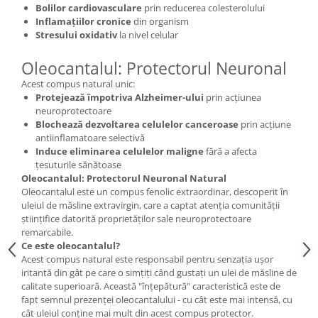
Bolilor cardiovasculare
prin reducerea colesterolului
Inflamațiilor cronice
din organism
Stresului oxidativ
la nivel celular
Oleocantalul: Protectorul Neuronal
Acest compus natural unic:
Protejează împotriva Alzheimer-ului
prin acțiunea
neuroprotectoare
Blochează dezvoltarea celulelor canceroase
prin acțiune
antiinflamatoare selectivă
Induce eliminarea celulelor maligne
fără a afecta
țesuturile sănătoase
Oleocantalul: Protectorul Neuronal Natural
Oleocantalul este un compus fenolic extraordinar, descoperit în
uleiul de măsline extravirgin, care a captat atenția comunității
științifice datorită proprietăților sale neuroprotectoare
remarcabile.
Ce este oleocantalul?
Acest compus natural este responsabil pentru senzația ușor
iritantă din gât pe care o simțiți când gustați un ulei de măsline de
calitate superioară. Această "înțepătură" caracteristică este de
fapt semnul prezenței oleocantalului - cu cât este mai intensă, cu
cât uleiul conține mai mult din acest compus protector.