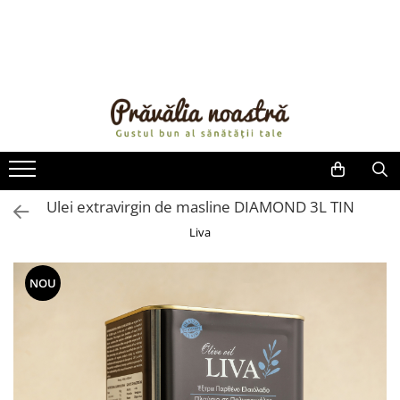
PRODUSE
NOUTĂȚI
ALIMENTE
ULEIURI ȘI UNTURI
MĂSLINE
NUCI ȘI SEMINȚE
Ulei extravirgin de masline DIAMOND 3L TIN
FRUCTE DESHIDRATATE
Liva
ÎNDULCITORI NATURALI / MIERE
FRUCTE LA CONSERVĂ
NOU
OȚETURI ȘI SOSURI
SOSURI
FĂINĂ FĂRĂ GLUTEN
BĂUTURI / LAPTE VEGETAL
OREZ ȘI CEREALE