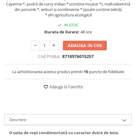
Cayenne *, pudră de curry indian * (conține muștar *), maltodextrină
din porumb *, ierburi și condimente * (poate conține țelină)
* din agricultura ecologică
IN STOC
Durata de livrare:
48 ore
ADAUGA IN COS
Cod Produs:
8718976015257
La achizitionarea acestui produs primiti
15
puncte de fidelitate
Adauga la Favorite
Descriere
O salsa de roșii condimentată cu caracter dulce de boia.