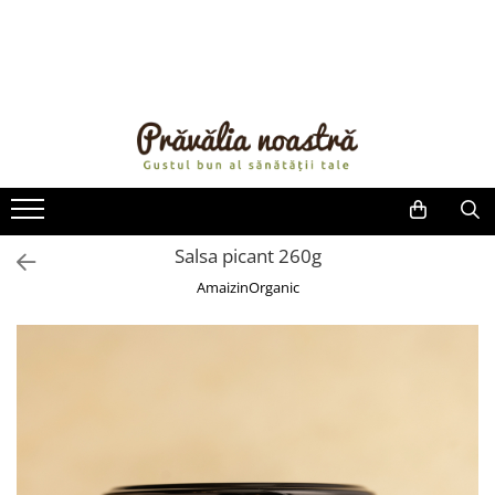
PRODUSE
NOUTĂȚI
ALIMENTE
ULEIURI ȘI UNTURI
MĂSLINE
NUCI ȘI SEMINȚE
Salsa picant 260g
FRUCTE DESHIDRATATE
AmaizinOrganic
ÎNDULCITORI NATURALI / MIERE
FRUCTE LA CONSERVĂ
OȚETURI ȘI SOSURI
SOSURI
FĂINĂ FĂRĂ GLUTEN
BĂUTURI / LAPTE VEGETAL
OREZ ȘI CEREALE