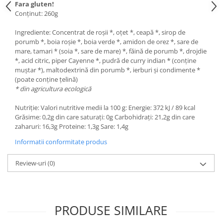
Fara gluten!
Conținut: 260g
Ingrediente: Concentrat de roșii *, oțet *, ceapă *, sirop de
porumb *, boia roșie *, boia verde *, amidon de orez *, sare de
mare, tamari * (soia *, sare de mare) *, făină de porumb *, drojdie
*, acid citric, piper Cayenne *, pudră de curry indian * (conține
muștar *), maltodextrină din porumb *, ierburi și condimente *
(poate conține țelină)
* din agricultura ecologică
Nutriție: Valori nutritive medii la 100 g: Energie: 372 kJ / 89 kcal
Grăsime: 0,2g din care saturați: 0g Carbohidrați: 21,2g din care
zaharuri: 16,3g Proteine: 1,3g Sare: 1,4g
Informatii conformitate produs
Review-uri
(0)
PRODUSE SIMILARE