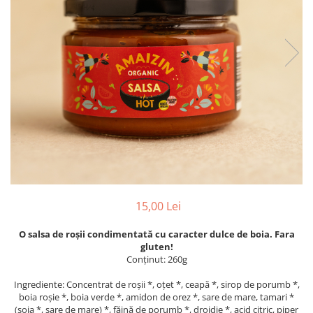
PASTE
CREME ȘI PASTE TARTINABILE
CONDIMENTE
CEAIURI GRECEȘTI
CIOCOLATĂ ȘI CACAO
HEALTHY SNACKS
SUPERALIMENTE
LACTATE
BACANIE
PRODUSE ECO / ORGANICE
PRODUSE ROMÂNEȘTI
15,00 Lei
COSMETICE
O salsa de roșii condimentată cu caracter dulce de boia. Fara
REMEDII NATURISTE
gluten!
TOATE PRODUSELE
Conținut: 260g
Ingrediente: Concentrat de roșii *, oțet *, ceapă *, sirop de porumb *,
boia roșie *, boia verde *, amidon de orez *, sare de mare, tamari *
(soia *, sare de mare) *, făină de porumb *, drojdie *, acid citric, piper