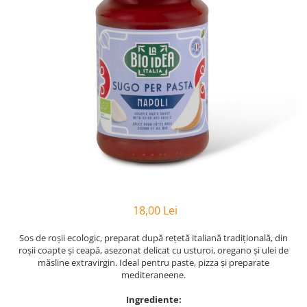
PASTE
CREME ȘI PASTE TARTINABILE
CONDIMENTE
CEAIURI GRECEȘTI
CIOCOLATĂ ȘI CACAO
HEALTHY SNACKS
SUPERALIMENTE
LACTATE
BACANIE
PRODUSE ECO / ORGANICE
PRODUSE ROMÂNEȘTI
18,00 Lei
COSMETICE
REMEDII NATURISTE
Sos de roșii ecologic, preparat după rețetă italiană tradițională, din
roșii coapte și ceapă, asezonat delicat cu usturoi, oregano și ulei de
TOATE PRODUSELE
măsline extravirgin. Ideal pentru paste, pizza și preparate
mediteraneene.
Ingrediente: