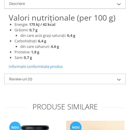
Descriere
Valori nutriționale (per 100 g)
Energie:
175 kJ / 42 kcal
Grăsimi:
0,7 g
din care acizi grași saturați:
0,4 g
Carbohidrați:
6,4 g
din care zaharuri:
4,6 g
Proteine:
1,8 g
Sare:
0,7 g
Informatii conformitate produs
Review-uri
(0)
PRODUSE SIMILARE
NOU
NOU