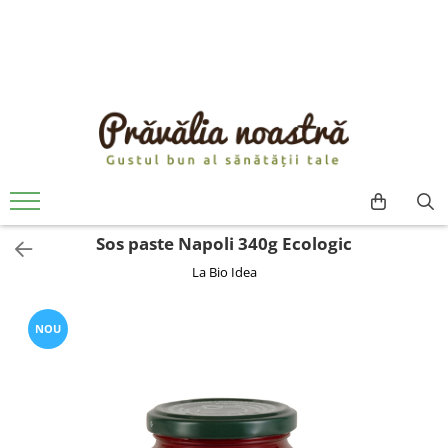
PRODUSE
NOUTĂȚI
ALIMENTE
ULEIURI ȘI UNTURI
MĂSLINE
NUCI ȘI SEMINȚE
Sos paste Napoli 340g Ecologic
FRUCTE DESHIDRATATE
La Bio Idea
ÎNDULCITORI NATURALI / MIERE
FRUCTE LA CONSERVĂ
OȚETURI ȘI SOSURI
NOU
SOSURI
FĂINĂ FĂRĂ GLUTEN
BĂUTURI / LAPTE VEGETAL
OREZ ȘI CEREALE