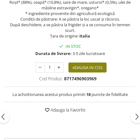
Roșii* (88%), ceapă* (10,8%), sare de mare, usturoi* (0,5%), ulei de
măsline extravirgin*, oregano*
* ingrediente provenite din agricultură ecologică
Condiții de păstrare: A se păstra la loc uscat și răcoros.
După deschidere, a se păstra la frigider și a se consuma în termen
scurt.
Țara de origine:
Italia
IN STOC
Durata de livrare:
3-5 zile lucratoare
ADAUGA IN COS
Cod Produs:
8717496903969
La achizitionarea acestui produs primiti
18
puncte de fidelitate
Adauga la Favorite