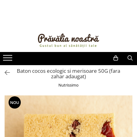
PRODUSE
NOUTĂȚI
ALIMENTE
ULEIURI ȘI UNTURI
MĂSLINE
NUCI ȘI SEMINȚE
Baton cocos ecologic si merisoare 50G (fara
zahar adaugat)
FRUCTE DESHIDRATATE
ÎNDULCITORI NATURALI / MIERE
Nutrissimo
FRUCTE LA CONSERVĂ
OȚETURI ȘI SOSURI
NOU
SOSURI
FĂINĂ FĂRĂ GLUTEN
BĂUTURI / LAPTE VEGETAL
OREZ ȘI CEREALE