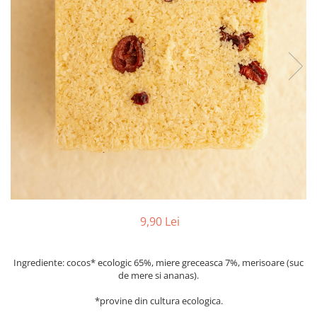
PASTE
CREME ȘI PASTE TARTINABILE
CONDIMENTE
CEAIURI GRECEȘTI
CIOCOLATĂ ȘI CACAO
HEALTHY SNACKS
SUPERALIMENTE
LACTATE
BACANIE
PRODUSE ECO / ORGANICE
PRODUSE ROMÂNEȘTI
COSMETICE
9,90 Lei
REMEDII NATURISTE
TOATE PRODUSELE
Ingrediente: cocos* ecologic 65%, miere greceasca 7%, merisoare (suc
de mere si ananas).
*provine din cultura ecologica.