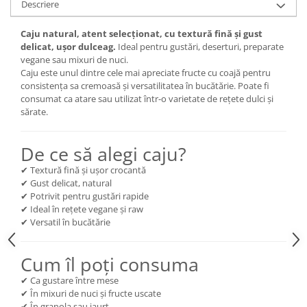
Descriere
Caju natural, atent selecționat, cu textură fină și gust
delicat, ușor dulceag.
Ideal pentru gustări, deserturi, preparate
vegane sau mixuri de nuci.
Caju este unul dintre cele mai apreciate fructe cu coajă pentru
consistența sa cremoasă și versatilitatea în bucătărie. Poate fi
consumat ca atare sau utilizat într-o varietate de rețete dulci și
sărate.
De ce să alegi caju?
✔ Textură fină și ușor crocantă
✔ Gust delicat, natural
✔ Potrivit pentru gustări rapide
✔ Ideal în rețete vegane și raw
✔ Versatil în bucătărie
Cum îl poți consuma
✔ Ca gustare între mese
✔ În mixuri de nuci și fructe uscate
✔ În granola sau iaurt