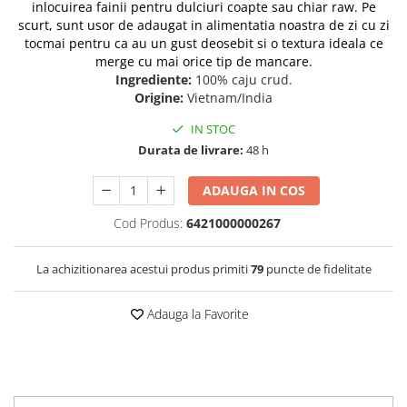
inlocuirea fainii pentru dulciuri coapte sau chiar raw. Pe
scurt, sunt usor de adaugat in alimentatia noastra de zi cu zi
tocmai pentru ca au un gust deosebit si o textura ideala ce
merge cu mai orice tip de mancare.
Ingrediente:
100% caju crud.
Origine:
Vietnam/India
IN STOC
Durata de livrare:
48 h
ADAUGA IN COS
Cod Produs:
6421000000267
La achizitionarea acestui produs primiti
79
puncte de fidelitate
Adauga la Favorite