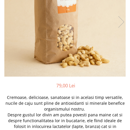
PASTE
CREME ȘI PASTE TARTINABILE
CONDIMENTE
CEAIURI GRECEȘTI
CIOCOLATĂ ȘI CACAO
HEALTHY SNACKS
SUPERALIMENTE
LACTATE
BACANIE
PRODUSE ECO / ORGANICE
PRODUSE ROMÂNEȘTI
79,00 Lei
COSMETICE
Cremoase, delicioase, sanatoase si in acelasi timp versatile,
REMEDII NATURISTE
nucile de caju sunt pline de antioxidanti si minerale benefice
TOATE PRODUSELE
organismului nostru.
Despre gustul lor divin am putea povesti pana maine cat si
despre functionalitatea lor in bucatarie, ele fiind ideale de
folosit in inlocuirea lactatelor (lapte, branza) cat si in