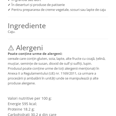
✔ În deserturi și produse de patiserie
✔ Pentru prepararea de creme vegetale, sosuri sau lapte de caju
Ingrediente
Caju.
⚠️ Alergeni
Poate conține urme de alergeni:
cereale care conțin gluten, soia, lapte, alte fructe cu coajă, țelină,
muștar, semințe de susan, dioxid de sulf și sulfiți, lupin.
Produsul poate conține urme de toți alergenii menționați în
Anexa II a Regulamentului (UE) nr. 1169/2011, ca urmare a
procesării și ambalării în unități unde se manipulează și alte
produse alergene.
Valori nutritive per 100 g:
Energie 595 kcal;
Proteine 18.2 g;
Carbohidrati 30.2 g din care