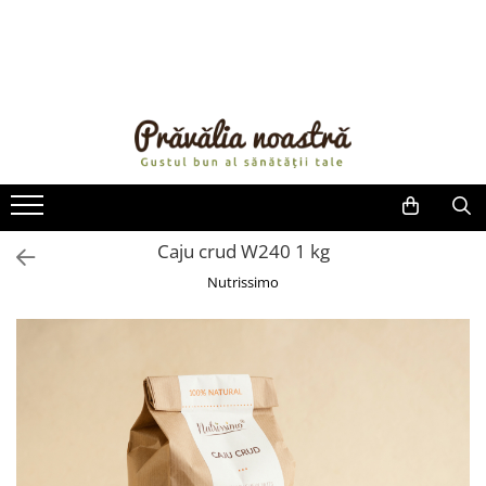
PRODUSE
NOUTĂȚI
ALIMENTE
ULEIURI ȘI UNTURI
MĂSLINE
NUCI ȘI SEMINȚE
Caju crud W240 1 kg
FRUCTE DESHIDRATATE
Nutrissimo
ÎNDULCITORI NATURALI / MIERE
FRUCTE LA CONSERVĂ
OȚETURI ȘI SOSURI
SOSURI
FĂINĂ FĂRĂ GLUTEN
BĂUTURI / LAPTE VEGETAL
OREZ ȘI CEREALE