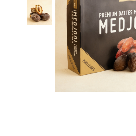
PASTE
CREME ȘI PASTE TARTINABILE
CONDIMENTE
CEAIURI GRECEȘTI
CIOCOLATĂ ȘI CACAO
HEALTHY SNACKS
SUPERALIMENTE
LACTATE
BACANIE
PRODUSE ECO / ORGANICE
PRODUSE ROMÂNEȘTI
COSMETICE
REMEDII NATURISTE
TOATE PRODUSELE