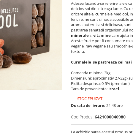
Adesea facandu-se referire la ele ca 
delicios soi din intreaga lume. Cu 
oricare altele, curmalele Medjool, i
fericire, ne sunt si noua accesibile
aroma puternica si delicioasa, sunt 
pastrarea sanatatii organismului n
minerale
si
vitamine
care ajuta in
Aceste fructe pot fi consumate ca at
vegane, raw vegane sau smoothie-ur
textura.
Curmalele se pastreaza cel mai b
Comanda minima: 3kg
Dimensiuni: aproximativ 27-32g (s
Pielita desprinsa: 0-5% (premium)
Tara de provenienta:
Israel
STOC EPUIZAT
Durata de livrare:
24-48 ore
Cod Produs:
6421000040980
La achizitionarea acestui produs pr