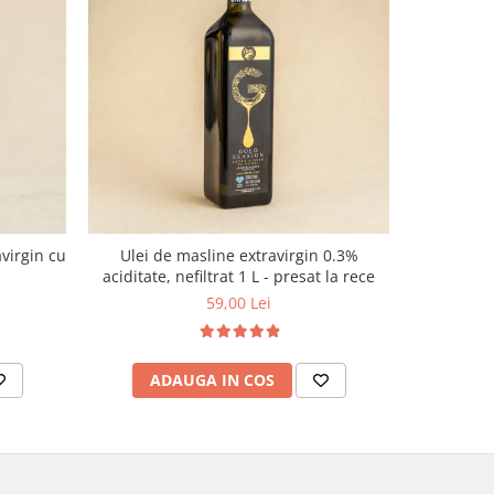
virgin cu
Ulei de masline extravirgin 0.3%
Curmale Me
aciditate, nefiltrat 1 L - presat la rece
59,00 Lei
ADAUGA IN COS
AD