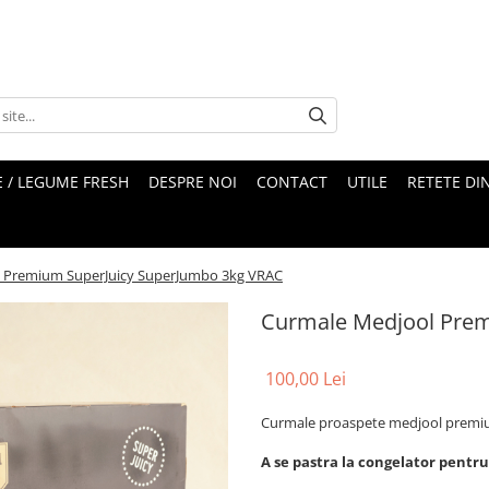
 / LEGUME FRESH
DESPRE NOI
CONTACT
UTILE
RETETE DI
 Premium SuperJuicy SuperJumbo 3kg VRAC
Curmale Medjool Prem
100,00 Lei
Curmale proaspete medjool premiu
A se pastra la congelator pentru