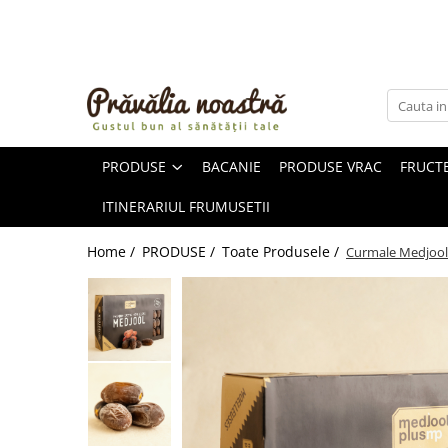
PRODUSE
NOUTĂȚI
ALIMENTE
PRODUSE
BACANIE
PRODUSE VRAC
FRUCTE
ULEIURI ȘI UNTURI
MĂSLINE
ITINERARIUL FRUMUSETII
NUCI ȘI SEMINȚE
FRUCTE DESHIDRATATE
Home /
PRODUSE /
Toate Produsele /
Curmale Medjool
ÎNDULCITORI NATURALI / MIERE
FRUCTE LA CONSERVĂ
OȚETURI ȘI SOSURI
SOSURI
FĂINĂ FĂRĂ GLUTEN
BĂUTURI / LAPTE VEGETAL
OREZ ȘI CEREALE