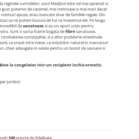
la reginele curmalelor, soiul Medjool este cel mai apreciat si
un gust puternic de caramel, mai cremoase si mai mari decat
n vremuri apuse, erau mancate doar de familiile regale. Din
 astazi sa ne putem bucura de tot ce inseamna ele. Pe langa
incredibil de
sanatoase
si au un aport urias pentru
ostru. Sunt o sursa foarte bogata de
fibre
sanatoase,
 combaterea constipatiei, si a altor probleme intestinale.
are, ca snack intre mese, ca indulcitor natural in mancaruri
i, chiar adaugate in salate pentru un boost de savoare si
ine la congelator intr-un recipient inchis ermetic.
uper jumbo)
imiti
100
puncte de fidelitate