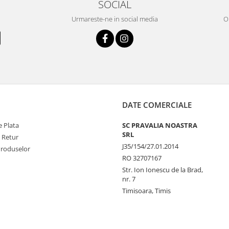
SOCIAL
Urmareste-ne in social media
OR
DATE COMERCIALE
 Plata
SC PRAVALIA NOASTRA
SRL
e Retur
J35/154/27.01.2014
Produselor
RO 32707167
Str. Ion Ionescu de la Brad,
nr. 7
Timisoara, Timis