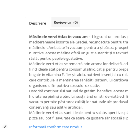
Review-uri
(0)
Descriere
Măslinele verzi Atlas în vacuum – 1 kg
sunt un produs p
mediteraneene însorite ale Greciei, recunoscute pentru tradiț
măslinelor. Ambalate în vacuum pentru a-și păstra prospeț
nutritive, aceste măsline oferă un gust autentic și o textu
răsfăț pentru papilele gustative.
Măslinele verzi Atlas se remarcă prin aroma lor delicată, ech
fiind ideale atât pentru consumul zilnic, cât și pentru prep
bogate în vitamina E, fier și calciu, nutrienți esențiali cu ro
care contribuie la menținerea sănătății sistemului cardiovas
organismului împotriva stresului oxidativ.
Datorită conținutului natural de grăsimi benefice, aceste mă
hidratarea pielii și a părului, susținând un stil de viață ech
vacuum permite păstrarea calităților naturale ale produsulu
conservanți sau aditivi artificiali.
Măslinele verzi Atlas sunt ideale pentru salate, aperitive, 
pizza sau pot fi savurate ca atare, ca gustare sănătoasă și 
Informatii conformitate produs