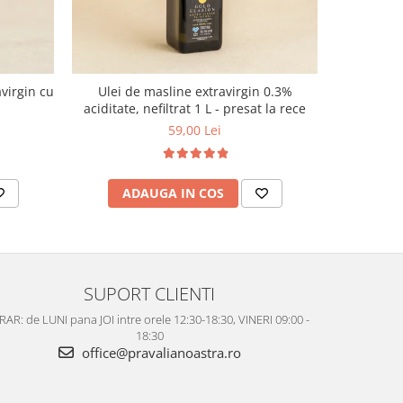
virgin cu
Ulei de masline extravirgin 0.3%
Curmale Me
aciditate, nefiltrat 1 L - presat la rece
59,00 Lei
ADAUGA IN COS
AD
SUPORT CLIENTI
AR: de LUNI pana JOI intre orele 12:30-18:30, VINERI 09:00 -
18:30
office@pravalianoastra.ro