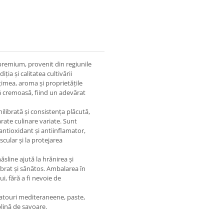
remium, provenit din regiunile
ia și calitatea cultivării
imea, aroma și proprietățile
ră cremoasă, fiind un adevărat
ilibrată și consistența plăcută,
arate culinare variate. Sunt
l antioxidant și antiinflamator,
cular și la protejarea
sline ajută la hrănirea și
ilibrat și sănătos. Ambalarea în
i, fără a fi nevoie de
platouri mediteraneene, paste,
plină de savoare.