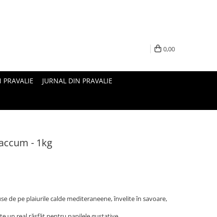
0,00
N PRAVALIE
JURNAL DIN PRAVALIE
vaccum - 1kg
duse de pe plaiurile calde mediteraneene, învelite în savoare,
e un real răsfăț pentru papilele gustative.