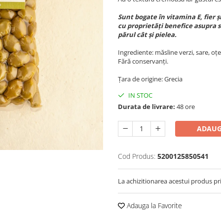
Sunt bogate în vitamina E, fier 
cu proprietăți benefice asupra s
părul cât și pielea.
Ingrediente: măsline verzi, sare, oțe
Fără conservanți.
Țara de origine: Grecia
IN STOC
Durata de livrare:
48 ore
ADAUG
Cod Produs:
5200125850541
La achizitionarea acestui produs pr
Adauga la Favorite