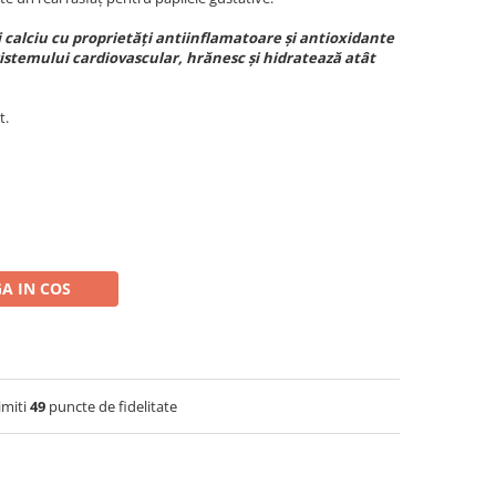
și calciu cu proprietăți antiinflamatoare și antioxidante
istemului cardiovascular, hrănesc și hidratează atât
t.
A IN COS
imiti
49
puncte de fidelitate