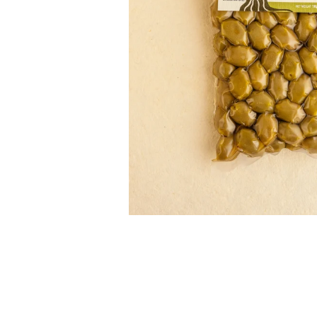
PASTE
CREME ȘI PASTE TARTINABILE
CONDIMENTE
CEAIURI GRECEȘTI
CIOCOLATĂ ȘI CACAO
HEALTHY SNACKS
SUPERALIMENTE
LACTATE
BACANIE
PRODUSE ECO / ORGANICE
PRODUSE ROMÂNEȘTI
COSMETICE
REMEDII NATURISTE
TOATE PRODUSELE