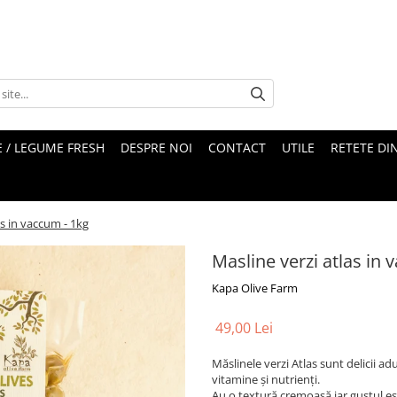
 / LEGUME FRESH
DESPRE NOI
CONTACT
UTILE
RETETE DI
as in vaccum - 1kg
Masline verzi atlas in 
Kapa Olive Farm
49,00 Lei
Măslinele verzi Atlas sunt delicii a
vitamine și nutrienți.
Au o textură cremoasă iar gustul est