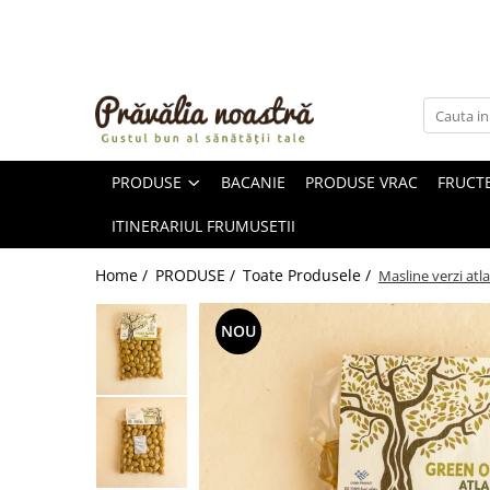
PRODUSE
NOUTĂȚI
ALIMENTE
PRODUSE
BACANIE
PRODUSE VRAC
FRUCTE
ULEIURI ȘI UNTURI
MĂSLINE
ITINERARIUL FRUMUSETII
NUCI ȘI SEMINȚE
FRUCTE DESHIDRATATE
Home /
PRODUSE /
Toate Produsele /
Masline verzi atl
ÎNDULCITORI NATURALI / MIERE
FRUCTE LA CONSERVĂ
NOU
OȚETURI ȘI SOSURI
SOSURI
FĂINĂ FĂRĂ GLUTEN
BĂUTURI / LAPTE VEGETAL
OREZ ȘI CEREALE