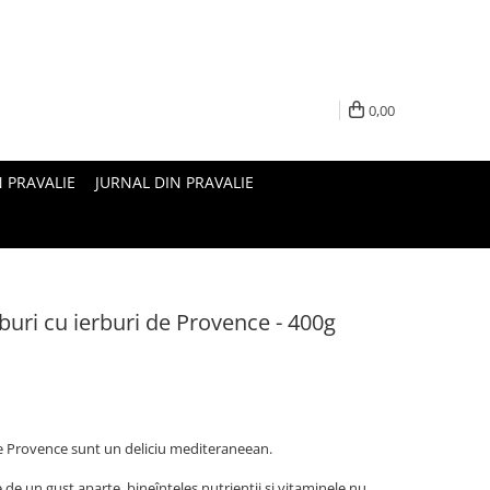
0,00
N PRAVALIE
JURNAL DIN PRAVALIE
buri cu ierburi de Provence - 400g
de Provence sunt un deliciu mediteraneean.
de un gust aparte, bineînțeles nutrienții și vitaminele nu