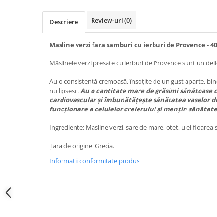
Review-uri
(0)
Descriere
Masline verzi fara samburi cu ierburi de Provence - 4
Măslinele verzi presate cu ierburi de Provence sunt un del
Au o consistență cremoasă, însoțite de un gust aparte, bine
nu lipsesc.
Au o cantitate mare de grăsimi sănătoase c
cardiovascular și îmbunătățește sănătatea vaselor d
funcționare a celulelor creierului și mențin sănătate
Ingrediente: Masline verzi, sare de mare, otet, ulei floarea 
Țara de origine: Grecia.
Informatii conformitate produs