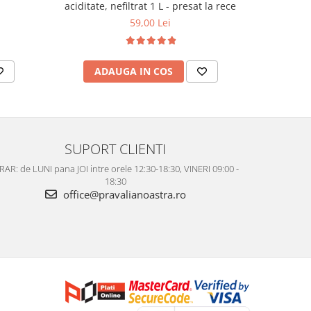
aciditate, nefiltrat 1 L - presat la rece
59,00 Lei
ADAUGA IN COS
AD
SUPORT CLIENTI
AR: de LUNI pana JOI intre orele 12:30-18:30, VINERI 09:00 -
18:30
office@pravalianoastra.ro