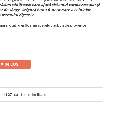
răsimi sănătoase care ajută sistemul cardiovascular și
r de sânge. Asigură buna funcționare a celulelor
istemului digestiv.
mare, otet, ulei floarea soarelui, ierburi de provence
A IN COS
imiti
27
puncte de fidelitate