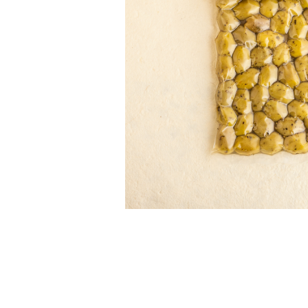
PASTE
CREME ȘI PASTE TARTINABILE
CONDIMENTE
CEAIURI GRECEȘTI
CIOCOLATĂ ȘI CACAO
HEALTHY SNACKS
SUPERALIMENTE
LACTATE
BACANIE
PRODUSE ECO / ORGANICE
PRODUSE ROMÂNEȘTI
COSMETICE
REMEDII NATURISTE
TOATE PRODUSELE