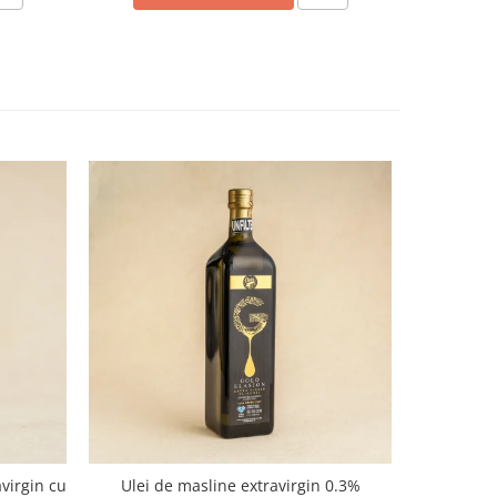
virgin cu
Ulei de masline extravirgin 0.3%
Curmale Me