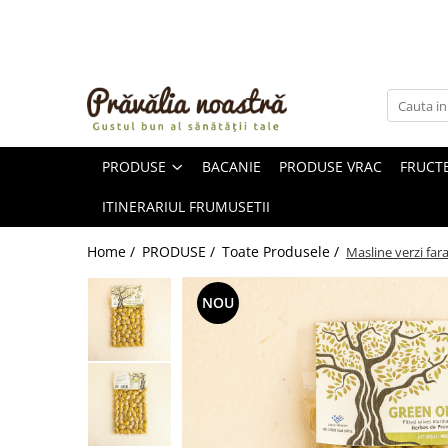
PRODUSE
NOUTĂȚI
ALIMENTE
PRODUSE
BACANIE
PRODUSE VRAC
FRUCTE
ULEIURI ȘI UNTURI
MĂSLINE
ITINERARIUL FRUMUSETII
NUCI ȘI SEMINȚE
FRUCTE DESHIDRATATE
Home /
PRODUSE /
Toate Produsele /
Masline verzi far
ÎNDULCITORI NATURALI / MIERE
FRUCTE LA CONSERVĂ
NOU
OȚETURI ȘI SOSURI
SOSURI
FĂINĂ FĂRĂ GLUTEN
BĂUTURI / LAPTE VEGETAL
OREZ ȘI CEREALE