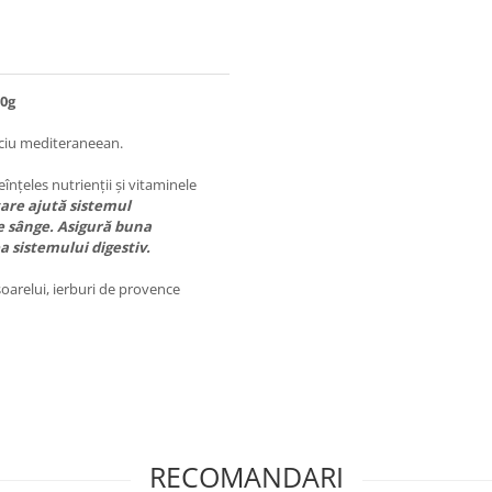
00g
iciu mediteraneean.
înțeles nutrienții și vitaminele
are ajută sistemul
e sânge. Asigură buna
a sistemului digestiv.
soarelui, ierburi de provence
RECOMANDARI