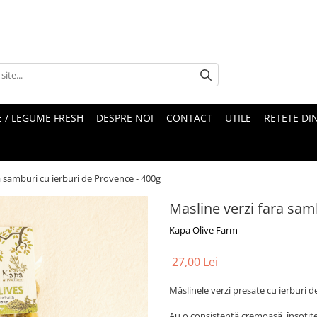
 / LEGUME FRESH
DESPRE NOI
CONTACT
UTILE
RETETE DI
a samburi cu ierburi de Provence - 400g
Masline verzi fara sam
Kapa Olive Farm
27,00 Lei
Măslinele verzi presate cu ierburi 
Au o consistență cremoasă, însoțite 