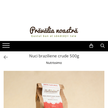
PRODUSE
NOUTĂȚI
ALIMENTE
ULEIURI ȘI UNTURI
MĂSLINE
NUCI ȘI SEMINȚE
Nuci braziliene crude 500g
FRUCTE DESHIDRATATE
Nutrissimo
ÎNDULCITORI NATURALI / MIERE
FRUCTE LA CONSERVĂ
OȚETURI ȘI SOSURI
SOSURI
FĂINĂ FĂRĂ GLUTEN
BĂUTURI / LAPTE VEGETAL
OREZ ȘI CEREALE