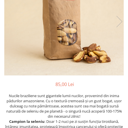
PASTE
CREME ȘI PASTE TARTINABILE
CONDIMENTE
CEAIURI GRECEȘTI
CIOCOLATĂ ȘI CACAO
HEALTHY SNACKS
SUPERALIMENTE
LACTATE
BACANIE
PRODUSE ECO / ORGANICE
PRODUSE ROMÂNEȘTI
85,00 Lei
COSMETICE
Nucile braziliene sunt gigantele lumii nucilor, provenind din inima
REMEDII NATURISTE
pădurilor amazoniene. Cu o textură cremoasă și un gust bogat, ușor
TOATE PRODUSELE
dulceag cu note pământoase, acestea sunt cea mai bogată sursă
naturală de seleniu de pe planetă - o singură nucă acoperă 100-175%
din necesarul zilnic!
Campion la seleniu
: Doar 1-2 nuci pe zi susțin funcția tiroidiană,
întăresc imunitatea, protejează împotriva cancerului și oferă protecție