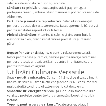
seleniu este asociată cu dispoziții scăzute.
Sănătate cognitivă
: Antioxidanții și acizii grași omega-3
protejează creierul, îmbunătățesc memoria și pot reduce riscul de
Alzheimer.
Fertilitate și sănătate reproductivă
: Seleniul este esențial
pentru producția de testosteron și calitatea spermei la bărbați, și
pentru sănătatea reproductivă la femei.
Piele și păr sănătos
: Vitamina E, seleniu și zinc contribuie la
elasticitatea pielii, previn îmbătrânirea prematură și întăresc
părul.
Bogate în nutrienți
: Magneziu pentru relaxare musculară,
fosfor pentru oase puternice, tiamină pentru energie, vitamina E
pentru protecție antioxidantă, zinc pentru imunitate și cupru
pentru formarea colagenului.
Utilizări Culinare Versatile
Snack nutritiv miraculos
: Consumă 1-2 nuci pe zi ca supliment
natural de seleniu - simplu, eficient și delicious! Nu consuma mai
mult datorită conținutului extrem de ridicat de seleniu.
Smoothie-uri energizante
: Adaugă 1-2 nuci în smoothie-urile
verzi sau proteice pentru textura cremoasă și boost-ul nutritiv
instant.
Topping pentru cereale și iaurt
: Tocate grosier, adaugă