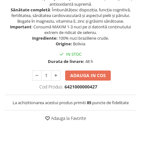
antioxidantă supremă.
Sănătate completă
: Îmbunătățesc dispoziția, funcția cognitivă,
fertilitatea, sănătatea cardiovasculară și aspectul pielii și părului.
Bogate în magneziu, vitamina E, zinc și grăsimi sănătoase.
Important
: Consumă MAXIM 1-3 nuci pe zi datorită conținutului
extrem de ridicat de seleniu.
Ingrediente:
100% nuci braziliene crude.
Origine:
Bolivia
IN STOC
Durata de livrare:
48 h
ADAUGA IN COS
Cod Produs:
6421000000427
La achizitionarea acestui produs primiti
85
puncte de fidelitate
Adauga la Favorite