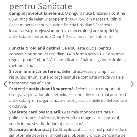
pentru Sănătate
Campion absolut la seleniu
: O singură nucă braziliană conține
68-91 mcg de seleniu, acoperind 100-175% din necesarul zilnic!
Acest mineral esențial susține funcția tiroidiană, întărește
imunitatea, protejează împotriva cancerului și are proprietăți
antioxidante puternice. Doar 1-2 nuci pe zi sunt suficiente!
Funcție tiroidiană optimă
: Seleniul este crucial pentru
conversia hormonilor tiroidieni T4 în forma activă T3. Consumul
regulat poate îmbunătăți semnificativ sănătatea glandei tiroide și
metabolismul.
Sistem imunitar puternic
: Seleniul activează și amplifică
răspunsul imun, ajutând organismul să combată infecții virale și
bacteriene mai eficient.
Protecție antioxidantă supremă
: Seleniul este component
esențial al glutationului peroxidazei, unul dintre cei mai puternici
antioxidanți din organism, care protejează celulele de deteriorare
oxidativă.
Sănătate cardiovasculară
: Grăsimile mononesaturate și
polinesaturate sănătoase, împreună cu magneziul și potasiul,
susțin inima și reduc inflamația vasculară.
Dispoziție îmbunătățită
: Studiile arată că seleniul poate reduce
simptomele depresiei, anxietății și oboselii cronice. Deficiența de