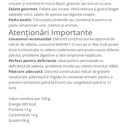
crocant și nutrienți în micul dejun, granola sau bol-uri cu acai.
Salate gourmet
: Feliate sau tocate, oferă textura și gustul bogat
salatelor verzi, salate de quinoa sau legume coapte.
Pesto exotic
: Înlocuiește pinieniile sau combină-le pentru un
pesto amazonian unic, cremos și aromat.
Atenționări Importante
Consumul recomandat
: Datorită conținutului excepțional de
ridicat de seleniu, consumă MAXIM 1-3 nuci pe zi. Mai mult poate
duce la intoxicație cu seleniu (selenosis) care poate cauza căderea
părului, probleme digestive și alte simptome neplăcute.
Perfect pentru deficiențe
: Ideal pentru persoanele cu
deficiență de seleniu, probleme tiroide sau sistem imunitar slăbit.
Păstrare adecvată
: Datorită conținutului ridicat de grăsimi
nesaturate, păstrează în frigider în container ermetic pentru a
preveni rancezirea (până la 6 luni) sau congelează (până la 12
luni).
Valori nutritive per 100 g:
Energie 665 kcal;
Proteine 14 g;
Carbohidrati 14 g
Grasimi 66 g