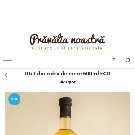
PRODUSE
NOUTĂȚI
ALIMENTE
ULEIURI ȘI UNTURI
MĂSLINE
NUCI ȘI SEMINȚE
Otet din cidru de mere 500ml ECO
FRUCTE DESHIDRATATE
BioAgros
ÎNDULCITORI NATURALI / MIERE
FRUCTE LA CONSERVĂ
OȚETURI ȘI SOSURI
NOU
SOSURI
FĂINĂ FĂRĂ GLUTEN
BĂUTURI / LAPTE VEGETAL
OREZ ȘI CEREALE