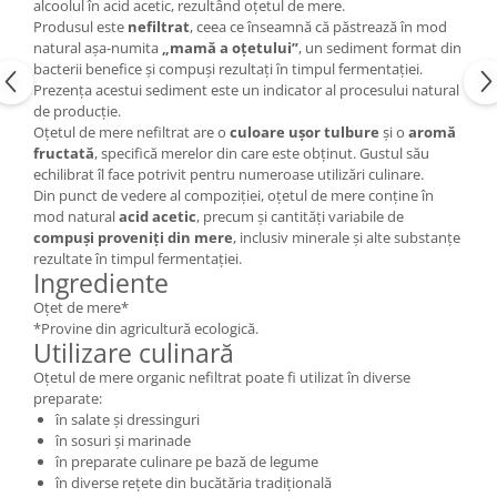
alcoolul în acid acetic, rezultând oțetul de mere.
Produsul este
nefiltrat
, ceea ce înseamnă că păstrează în mod
natural așa-numita
„mamă a oțetului”
, un sediment format din
bacterii benefice și compuși rezultați în timpul fermentației.
Prezența acestui sediment este un indicator al procesului natural
de producție.
Oțetul de mere nefiltrat are o
culoare ușor tulbure
și o
aromă
fructată
, specifică merelor din care este obținut. Gustul său
echilibrat îl face potrivit pentru numeroase utilizări culinare.
Din punct de vedere al compoziției, oțetul de mere conține în
mod natural
acid acetic
, precum și cantități variabile de
compuși proveniți din mere
, inclusiv minerale și alte substanțe
rezultate în timpul fermentației.
Ingrediente
Oțet de mere*
*Provine din agricultură ecologică.
Utilizare culinară
Oțetul de mere organic nefiltrat poate fi utilizat în diverse
preparate:
în salate și dressinguri
în sosuri și marinade
în preparate culinare pe bază de legume
în diverse rețete din bucătăria tradițională