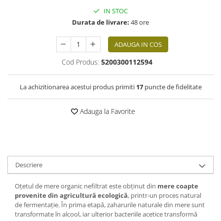
IN STOC
Durata de livrare:
48 ore
ADAUGA IN COS
Cod Produs:
5200300112594
La achizitionarea acestui produs primiti
17
puncte de fidelitate
Adauga la Favorite
Descriere
Oțetul de mere organic nefiltrat este obținut din
mere coapte
provenite din agricultură ecologică
, printr-un proces natural
de fermentație. În prima etapă, zaharurile naturale din mere sunt
transformate în alcool, iar ulterior bacteriile acetice transformă