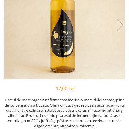
PASTE
CREME ȘI PASTE TARTINABILE
CONDIMENTE
CEAIURI GRECEȘTI
CIOCOLATĂ ȘI CACAO
HEALTHY SNACKS
SUPERALIMENTE
LACTATE
BACANIE
PRODUSE ECO / ORGANICE
PRODUSE ROMÂNEȘTI
17,00 Lei
COSMETICE
REMEDII NATURISTE
Oțetul de mere organic nefiltrat este făcut din mere dulci coapte, pline
de pulpă și aromă bogată. Oferă un gust deosebit salatelor, sosurilor și
TOATE PRODUSELE
creațiilor tale culinare. Este adesea descris ca un miracol nutrițional și
alimentar. Producția sa prin procesul de fermentație naturală, așa-
numita „mamă”, îl ajută să-și păstreze valoroasele enzime naturale,
oligoelemente, vitamine și minerale.