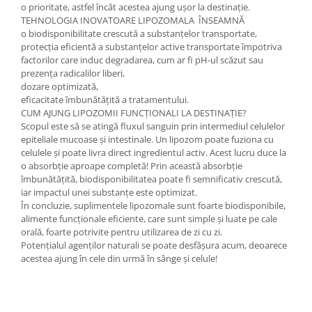
o prioritate, astfel încât acestea ajung ușor la destinație.
TEHNOLOGIA INOVATOARE LIPOZOMALA ÎNSEAMNĂ
o biodisponibilitate crescută a substanțelor transportate,
protecția eficientă a substanțelor active transportate împotriva
factorilor care induc degradarea, cum ar fi pH-ul scăzut sau
prezența radicalilor liberi,
dozare optimizată,
eficacitate îmbunătățită a tratamentului.
CUM AJUNG LIPOZOMII FUNCȚIONALI LA DESTINAȚIE?
Scopul este să se atingă fluxul sanguin prin intermediul celulelor
epiteliale mucoase și intestinale. Un lipozom poate fuziona cu
celulele și poate livra direct ingredientul activ. Acest lucru duce la
o absorbție aproape completă! Prin această absorbție
îmbunătățită, biodisponibilitatea poate fi semnificativ crescută,
iar impactul unei substanțe este optimizat.
În concluzie, suplimentele lipozomale sunt foarte biodisponibile,
alimente funcționale eficiente, care sunt simple și luate pe cale
orală, foarte potrivite pentru utilizarea de zi cu zi.
Potențialul agenților naturali se poate desfășura acum, deoarece
acestea ajung în cele din urmă în sânge și celule!