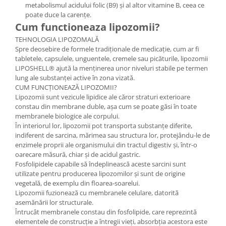
metabolismul acidului folic (B9) și al altor vitamine B, ceea ce
poate duce la carențe.
Cum functioneaza lipozomii?
TEHNOLOGIA LIPOZOMALĂ
Spre deosebire de formele tradiționale de medicație, cum ar fi
tabletele, capsulele, unguentele, cremele sau picăturile, lipozomii
LIPOSHELL® ajută la menținerea unor niveluri stabile pe termen
lung ale substanței active în zona vizată.
CUM FUNCȚIONEAZĂ LIPOZOMII?
Lipozomii sunt vezicule lipidice ale căror straturi exterioare
constau din membrane duble, așa cum se poate găsi în toate
membranele biologice ale corpului.
În interiorul lor, lipozomii pot transporta substanțe diferite,
indiferent de sarcina, mărimea sau structura lor, protejându-le de
enzimele proprii ale organismului din tractul digestiv și, într-o
oarecare măsură, chiar și de acidul gastric.
Fosfolipidele capabile să îndeplinească aceste sarcini sunt
utilizate pentru producerea lipozomilor și sunt de origine
vegetală, de exemplu din floarea-soarelui.
Lipozomii fuzionează cu membranele celulare, datorită
asemănării lor structurale.
Întrucât membranele constau din fosfolipide, care reprezintă
elementele de construcție a întregii vieți, absorbția acestora este