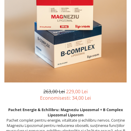
PASTE
CREME ȘI PASTE TARTINABILE
CONDIMENTE
CEAIURI GRECEȘTI
CIOCOLATĂ ȘI CACAO
HEALTHY SNACKS
SUPERALIMENTE
LACTATE
BACANIE
PRODUSE ECO / ORGANICE
PRODUSE ROMÂNEȘTI
COSMETICE
263,00 Lei
229,00 Lei
Economisesti:
34,00
Lei
REMEDII NATURISTE
TOATE PRODUSELE
Pachet Energie & Echilibru: Magneziu Lipozomal + B Complex
Lipozomal Liporom
Pachet complet pentru energie, vitalitate și echilibru nervos. Conține
Magneziu Lipozomal pentru reducerea oboselii, susținerea funcțiilor
musculare și nervoase, echilibru electrolitic și sănătate osoasă, plus B