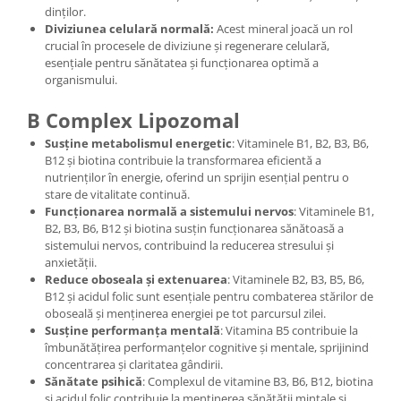
dinților.
Diviziunea celulară normală:
Acest mineral joacă un rol
crucial în procesele de diviziune și regenerare celulară,
esențiale pentru sănătatea și funcționarea optimă a
organismului.
B Complex Lipozomal
Susține metabolismul energetic
: Vitaminele B1, B2, B3, B6,
B12 și biotina contribuie la transformarea eficientă a
nutrienților în energie, oferind un sprijin esențial pentru o
stare de vitalitate continuă.
Funcționarea normală a sistemului nervos
: Vitaminele B1,
B2, B3, B6, B12 și biotina susțin funcționarea sănătoasă a
sistemului nervos, contribuind la reducerea stresului și
anxietății.
Reduce oboseala și extenuarea
: Vitaminele B2, B3, B5, B6,
B12 și acidul folic sunt esențiale pentru combaterea stărilor de
oboseală și menținerea energiei pe tot parcursul zilei.
Susține performanța mentală
: Vitamina B5 contribuie la
îmbunătățirea performanțelor cognitive și mentale, sprijinind
concentrarea și claritatea gândirii.
Sănătate psihică
: Complexul de vitamine B3, B6, B12, biotina
și acidul folic contribuie la menținerea sănătății mintale și