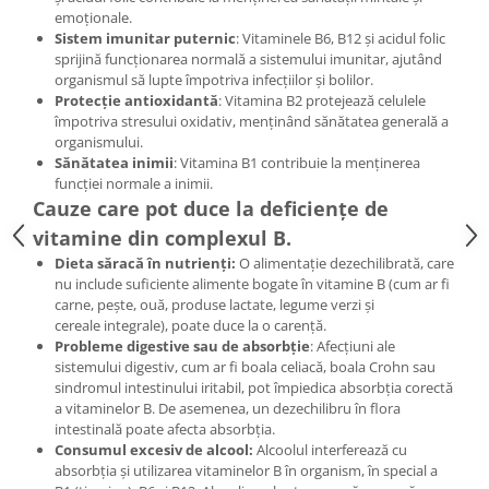
emoționale.
Sistem imunitar puternic
: Vitaminele B6, B12 și acidul folic
sprijină funcționarea normală a sistemului imunitar, ajutând
organismul să lupte împotriva infecțiilor și bolilor.
Protecție antioxidantă
: Vitamina B2 protejează celulele
împotriva stresului oxidativ, menținând sănătatea generală a
organismului.
Sănătatea inimii
: Vitamina B1 contribuie la menținerea
funcției normale a inimii.
Cauze care pot duce la deficiențe de
vitamine din complexul B.
Dieta săracă în nutrienți:
O alimentație dezechilibrată, care
nu include suficiente alimente bogate în vitamine B (cum ar fi
carne, pește, ouă, produse lactate, legume verzi și
cereale integrale), poate duce la o carență.
Probleme digestive sau de absorbție
: Afecțiuni ale
sistemului digestiv, cum ar fi boala celiacă, boala Crohn sau
sindromul intestinului iritabil, pot împiedica absorbția corectă
a vitaminelor B. De asemenea, un dezechilibru în flora
intestinală poate afecta absorbția.
Consumul excesiv de alcool:
Alcoolul interferează cu
absorbția și utilizarea vitaminelor B în organism, în special a