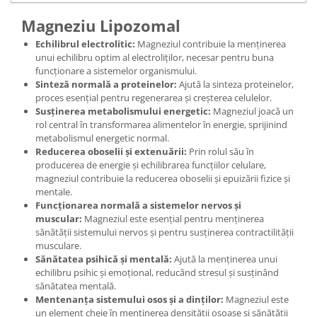
Magneziu Lipozomal
Echilibrul electrolitic:
Magneziul contribuie la menținerea
unui echilibru optim al electroliților, necesar pentru buna
funcționare a sistemelor organismului.
Sinteză normală a proteinelor:
Ajută la sinteza proteinelor,
proces esențial pentru regenerarea și creșterea celulelor.
Susținerea metabolismului energetic:
Magneziul joacă un
rol central în transformarea alimentelor în energie, sprijinind
metabolismul energetic normal.
Reducerea oboselii și extenuării:
Prin rolul său în
producerea de energie și echilibrarea funcțiilor celulare,
magneziul contribuie la reducerea oboselii și epuizării fizice și
mentale.
Funcționarea normală a sistemelor nervos și
muscular:
Magneziul este esențial pentru menținerea
sănătății sistemului nervos și pentru susținerea contractilității
musculare.
Sănătatea psihică și mentală:
Ajută la menținerea unui
echilibru psihic și emoțional, reducând stresul și susținând
sănătatea mentală.
Mentenanța sistemului osos și a dinților:
Magneziul este
un element cheie în menținerea densității osoase și sănătății