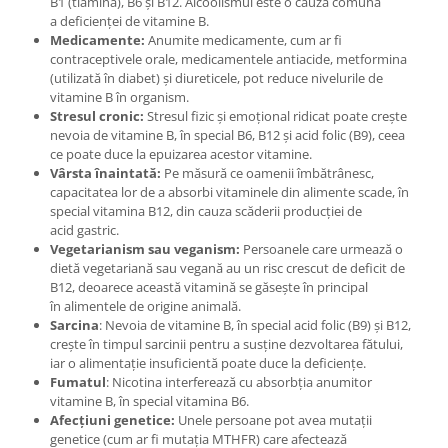
B1 (tiamina), B6 și B12. Alcoolismul este o cauză comună
a deficienței de vitamine B.
Medicamente:
Anumite medicamente, cum ar fi
contraceptivele orale, medicamentele antiacide, metformina
(utilizată în diabet) și diureticele, pot reduce nivelurile de
vitamine B în organism.
Stresul cronic:
Stresul fizic și emoțional ridicat poate crește
nevoia de vitamine B, în special B6, B12 și acid folic (B9), ceea
ce poate duce la epuizarea acestor vitamine.
Vârsta înaintată:
Pe măsură ce oamenii îmbătrânesc,
capacitatea lor de a absorbi vitaminele din alimente scade, în
special vitamina B12, din cauza scăderii producției de
acid gastric.
Vegetarianism sau veganism:
Persoanele care urmează o
dietă vegetariană sau vegană au un risc crescut de deficit de
B12, deoarece această vitamină se găsește în principal
în alimentele de origine animală.
Sarcina
: Nevoia de vitamine B, în special acid folic (B9) și B12,
crește în timpul sarcinii pentru a susține dezvoltarea fătului,
iar o alimentație insuficientă poate duce la deficiențe.
Fumatul
: Nicotina interferează cu absorbția anumitor
vitamine B, în special vitamina B6.
Afecțiuni genetice:
Unele persoane pot avea mutații
genetice (cum ar fi mutația MTHFR) care afectează