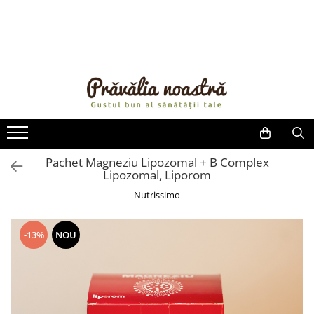
PRODUSE
NOUTĂȚI
ALIMENTE
ULEIURI ȘI UNTURI
MĂSLINE
NUCI ȘI SEMINȚE
Pachet Magneziu Lipozomal + B Complex
Lipozomal, Liporom
FRUCTE DESHIDRATATE
ÎNDULCITORI NATURALI / MIERE
Nutrissimo
FRUCTE LA CONSERVĂ
OȚETURI ȘI SOSURI
-13%
NOU
SOSURI
FĂINĂ FĂRĂ GLUTEN
BĂUTURI / LAPTE VEGETAL
OREZ ȘI CEREALE