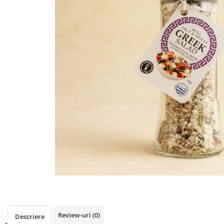
PASTE
CREME ȘI PASTE TARTINABILE
CONDIMENTE
CEAIURI GRECEȘTI
CIOCOLATĂ ȘI CACAO
HEALTHY SNACKS
SUPERALIMENTE
LACTATE
BACANIE
PRODUSE ECO / ORGANICE
PRODUSE ROMÂNEȘTI
COSMETICE
REMEDII NATURISTE
TOATE PRODUSELE
Review-uri
(0)
Descriere