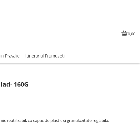
0,00
din Pravalie
Itinerariul Frumusetii
alad- 160G
 reutilizabil, cu capac de plastic și granulozitate reglabilă.