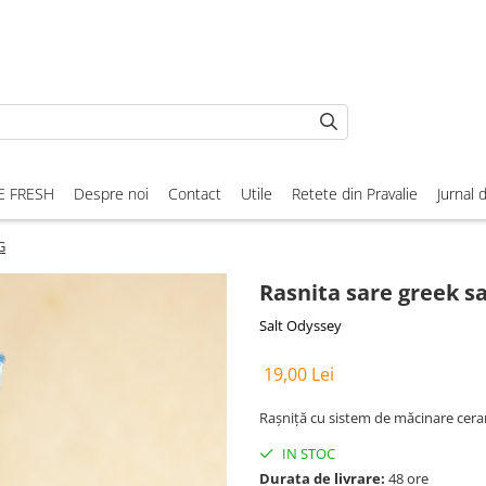
E FRESH
Despre noi
Contact
Utile
Retete din Pravalie
Jurnal 
G
Rasnita sare greek s
Salt Odyssey
19,00 Lei
Rașniță cu sistem de măcinare ceramic
IN STOC
Durata de livrare:
48 ore