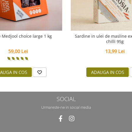
 Medjool choice large 1 kg
Sardine in ulei de masline ex
chilli 95g
59,00 Lei
13,99 Lei
AUGA IN COS
ADAUGA IN COS
SOCIAL
Urmareste-ne in social media