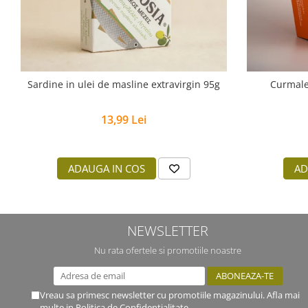
Sardine in ulei de masline extravirgin 95g
Curmale
13,99 Lei
ADAUGA IN COS
AD
NEWSLETTER
Nu rata ofertele si promotiile noastre
Vreau sa primesc newsletter cu promotiile magazinului. Afla mai
multe in
Politica de Confidentialitate