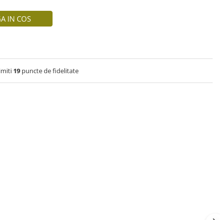
A IN COS
imiti
19
puncte de fidelitate